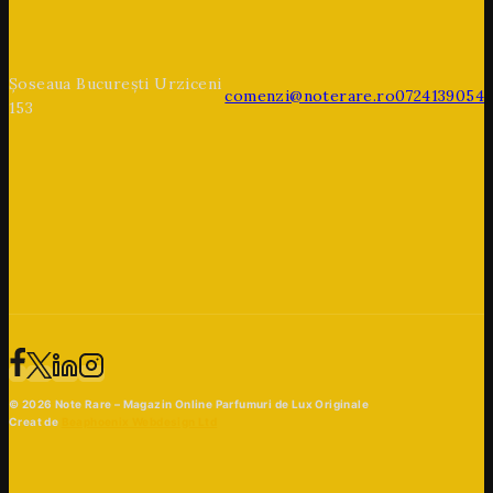
Șoseaua București Urziceni
comenzi@noterare.ro
0724139054
153
© 2026 Note Rare – Magazin Online Parfumuri de Lux Originale
Creat de
Beaphoenix Webdesign Ltd