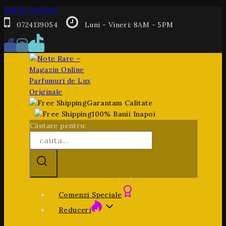
Salt la conținut
0724139054
Luni - Vineri: 8AM - 5PM
Garantam Calitate
100% Banii Inapoi
Căutare pentru:
Comenzi Speciale
Reduceri