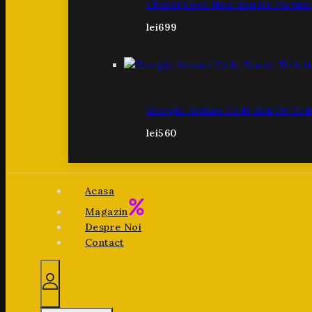
Chanel Coco Noir Eau De Parfum
lei
699
Giorgio Armani Code Eau De Toil
lei
560
Acasa
Magazin
Despre Noi
Contact