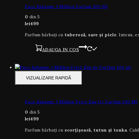
Paco Rabanne 1 Million Parfum 100 Ml
0
din 5
lei
499
Parfum bărbați cu
tuberoză, sare și piele
. Intens, 
ADAUGA IN COS
VIZUALIZARE RAPIDĂ
Paco Rabanne 1 Million Privé Eau De Parfum 100 Ml
0
din 5
lei
499
Parfum bărbați cu
scorțișoară, tutun și tonka
. Cald