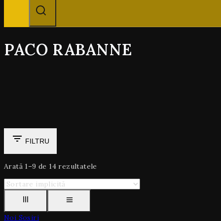
PACO RABANNE
FILTRU
Arată 1–
9
de
14
rezultatele
Noi Sosiri