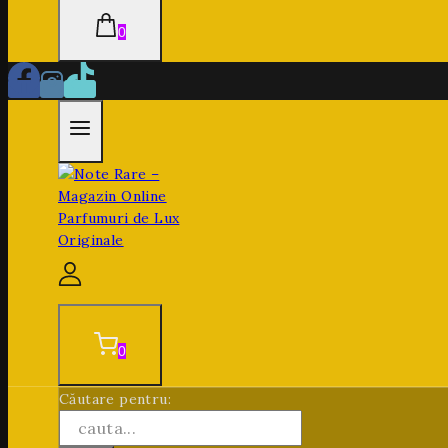
0
0
Căutare pentru: