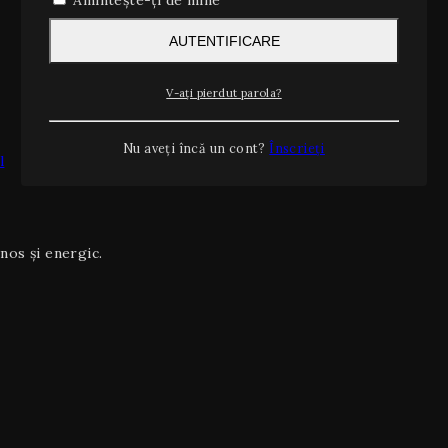
Amintește-ți de mine
AUTENTIFICARE
V-ați pierdut parola?
Nu aveți încă un cont?
Înscrieți
l
mnos și energic.