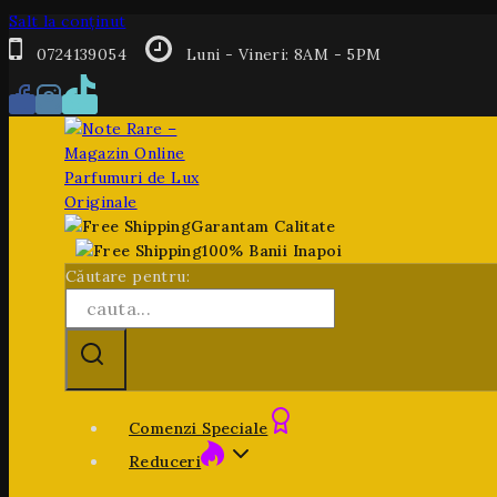
Salt la conținut
0724139054
Luni - Vineri: 8AM - 5PM
Garantam Calitate
100% Banii Inapoi
Căutare pentru:
Comenzi Speciale
Reduceri