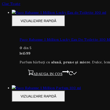
Clar Toate
VIZUALIZARE RAPIDĂ
Paco Rabanne 1 Million Lucky Eau De Toilette 100 M
0
din 5
lei
599
Parfum bărbați cu
alună, prune și miere
. Dulce, le
ADAUGA IN COS
VIZUALIZARE RAPIDĂ