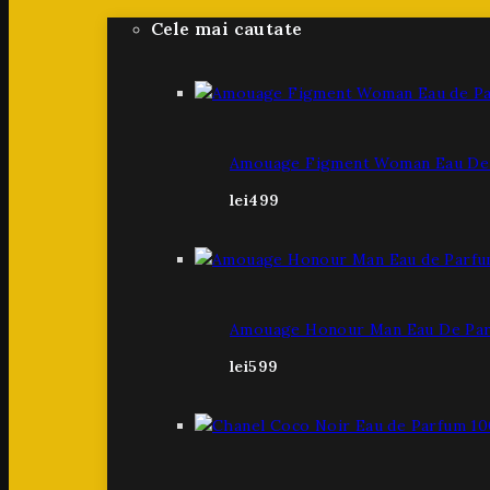
Cele mai cautate
Amouage Figment Woman Eau De 
lei
499
Amouage Honour Man Eau De Par
lei
599