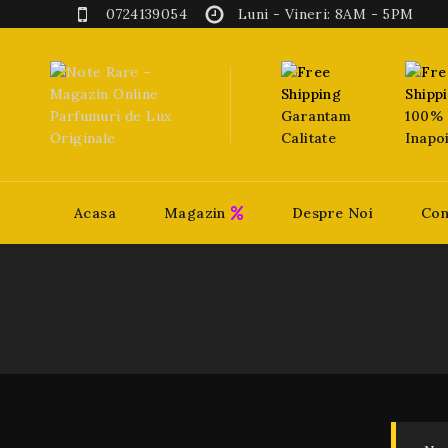
0724139054
Luni - Vineri: 8AM - 5PM
Garantam
100% 
Calitate
Inapo
Acasa
Magazin
Despre Noi
Con