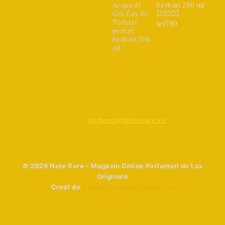
bărbați 200 ml
lei
799
0
din
5
comenzi@noterare.ro
© 2026 Note Rare – Magazin Online Parfumuri de Lux
Originale
Creat de
Beaphoenix Webdesign Ltd