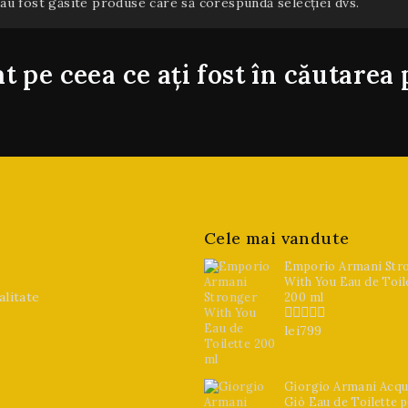
au fost găsite produse care să corespundă selecției dvs.
t pe ceea ce ați fost în căutarea 
Cele mai vandute
Emporio Armani Str
With You Eau de Toil
alitate
200 ml
lei
799
0
din
5
Giorgio Armani Acqu
Giò Eau de Toilette 