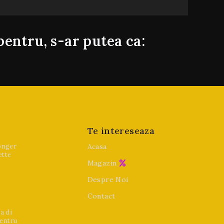
pentru, s-ar putea ca:
Te intereseaza
onger
Acasa
ette
Magazin
Despre Noi
Contact
a di
pentru