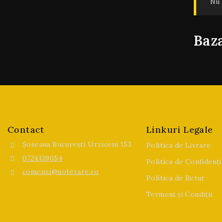
Nu 
Baza
Contact
Linkuri Legale
Șoseaua București Urziceni 153
Politica de Livrare
0724139054
Politica de Confidenți
comenzi@noterare.ro
Politica de Retur
Termeni și Condiții