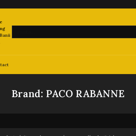
Banii
i
tact
Brand:
PACO RABANNE