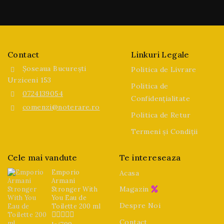
Contact
Linkuri Legale
Șoseaua București
Politica de Livrare
Urziceni 153
Politica de
0724139054
Confidențialitate
comenzi@noterare.ro
Politica de Retur
Termeni și Condiții
Cele mai vandute
Te intereseaza
Emporio
Acasa
Armani
Magazin
Stronger With
You Eau de
Despre Noi
Toilette 200 ml
Contact