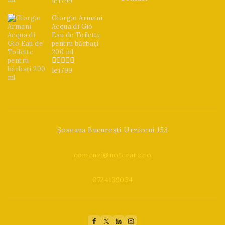
lei
799
0
din
5
Giorgio Armani
Acqua di Giò
Eau de Toilette
pentru bărbați
200 ml
lei
799
0
din
5
Șoseaua București Urziceni 153
comenzi@noterare.ro
0724139054