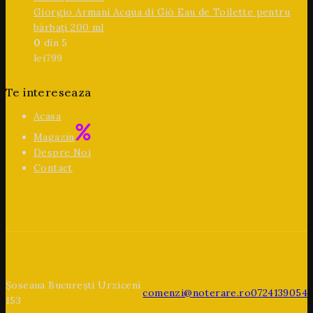
Giorgio Armani Acqua di Giò Eau de Toilette pentru
bărbați 200 ml
0
din 5
lei
799
Te intereseaza
Acasa
Magazin
Despre Noi
Contact
Șoseaua București Urziceni
comenzi@noterare.ro
0724139054
153