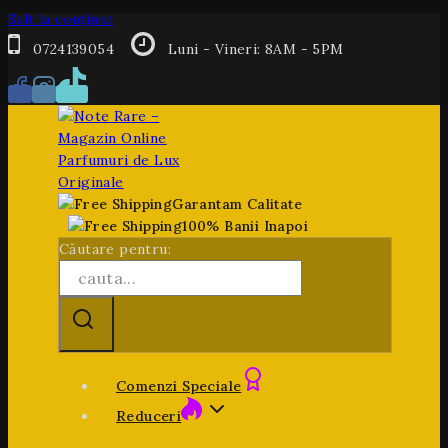
Salt la conținut
0724139054
Luni - Vineri: 8AM - 5PM
Garantam Calitate
100% Banii Inapoi
Căutare pentru:
Comenzi Speciale
Reduceri