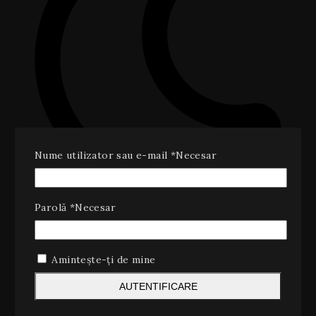
Nume utilizator sau e-mail
*
Necesar
Parolă
*
Necesar
Future customers
Nullam eu neque cras ut erat nunc ac dui vel mi sed
Amintește-ți de mine
morbi eu elit.
AUTENTIFICARE