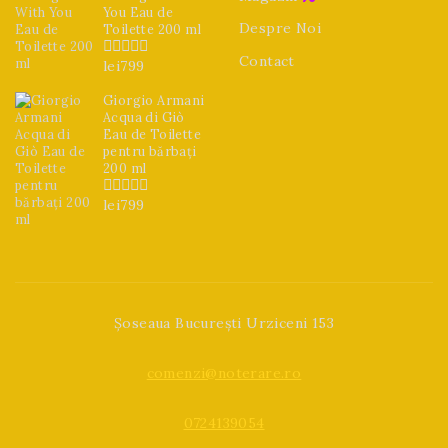
You Eau de
Despre Noi
Toilette 200 ml
Contact
lei
799
0
din
5
Giorgio Armani
Acqua di Giò
Eau de Toilette
pentru bărbați
200 ml
lei
799
0
din
5
Șoseaua București Urziceni 153
comenzi@noterare.ro
0724139054