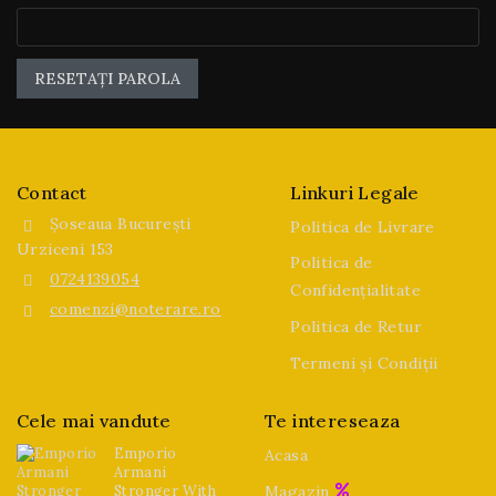
RESETAȚI PAROLA
Contact
Linkuri Legale
Șoseaua București
Politica de Livrare
Urziceni 153
Politica de
0724139054
Confidențialitate
comenzi@noterare.ro
Politica de Retur
Termeni și Condiții
Cele mai vandute
Te intereseaza
Emporio
Acasa
Armani
Magazin
Stronger With