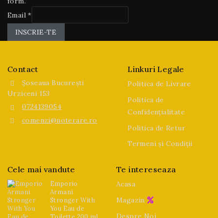
form.
E
Email
*
m
INSCRIE-TE
a
i
l
Contact
Linkuri Legale
Șoseaua București
Politica de Livrare
Urziceni 153
Politica de
0724139054
Confidențialitate
comenzi@noterare.ro
Politica de Retur
Termeni și Condiții
Cele mai vandute
Te intereseaza
Emporio
Acasa
Armani
Magazin
Stronger With
You Eau de
Despre Noi
Toilette 200 ml