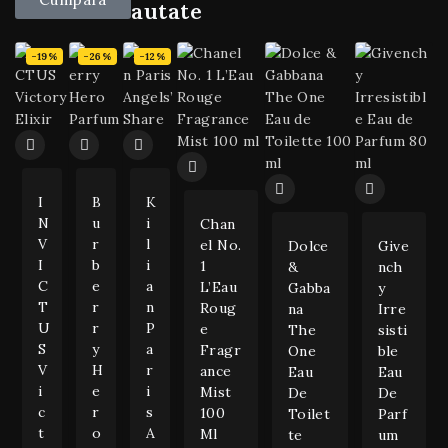
Cele mai cautate
-19%
-26%
-12%
I
B
K
N
U
I
Chan
V
R
L
El No.
Dolce
Give
I
B
I
1
&
Nch
C
E
A
L’Eau
Gabba
Y
T
R
N
Roug
Na
Irre
U
R
P
E
The
Sisti
S
Y
A
Fragr
One
Ble
V
H
R
Ance
Eau
Eau
I
E
I
Mist
De
De
C
R
S
100
Toilet
Parf
T
O
A
Ml
Te
Um