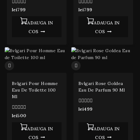
0
0
lei
799
lei
799
din
din
5
5
ADAUGA IN
ADAUGA IN
COS
COS
Bvlgari Pour Homme
Bvlgari Rose Goldea
Eau De Toilette 100
Eau De Parfum 90 Ml
Ml
0
lei
499
din
0
lei
500
5
din
5
ADAUGA IN
ADAUGA IN
COS
COS