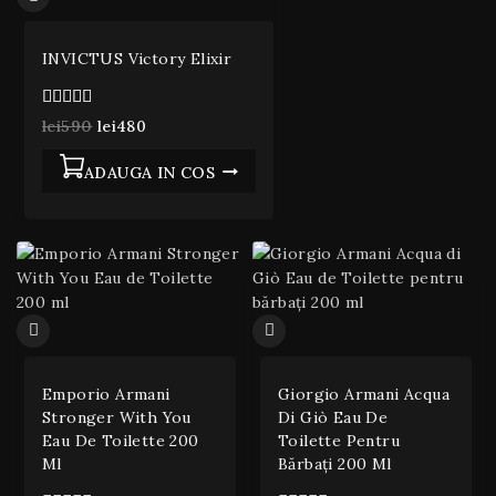
INVICTUS Victory Elixir
5.00
lei
590
lei
480
din 5
ADAUGA IN COS
Emporio Armani
Giorgio Armani Acqua
Stronger With You
Di Giò Eau De
Eau De Toilette 200
Toilette Pentru
Ml
Bărbați 200 Ml