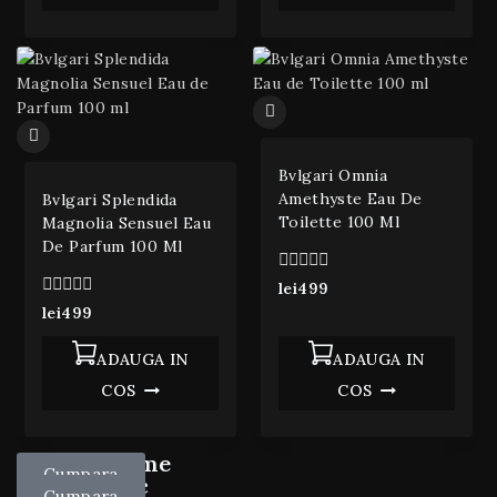
Bvlgari Omnia
Amethyste Eau De
Bvlgari Splendida
Toilette 100 Ml
Magnolia Sensuel Eau
De Parfum 100 Ml
0
lei
499
din
0
lei
499
5
din
5
ADAUGA IN
ADAUGA IN
COS
COS
Parfum Dame
Reducere 20%
Cumpara
Nou pe stoc
30% Discount
Cumpara