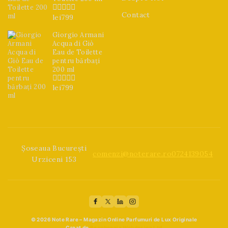
Contact
lei
799
0
din
5
Giorgio Armani
Acqua di Giò
Eau de Toilette
pentru bărbați
200 ml
lei
799
0
din
5
Șoseaua București
comenzi@noterare.ro
0724139054
Urziceni 153
© 2026 Note Rare – Magazin Online Parfumuri de Lux Originale
Creat de
Beaphoenix Webdesign Ltd