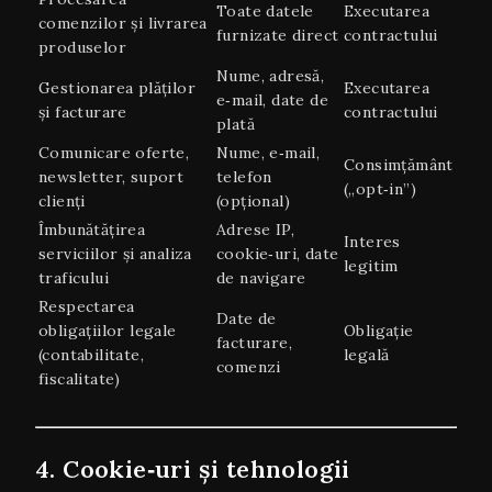
Toate datele
Executarea
comenzilor și livrarea
furnizate direct
contractului
produselor
Nume, adresă,
Gestionarea plăților
Executarea
e‑mail, date de
și facturare
contractului
plată
Comunicare oferte,
Nume, e‑mail,
Consimțământ
newsletter, suport
telefon
(„opt‑in”)
clienți
(opțional)
Îmbunătățirea
Adrese IP,
Interes
serviciilor și analiza
cookie‑uri, date
legitim
traficului
de navigare
Respectarea
Date de
obligațiilor legale
Obligație
facturare,
(contabilitate,
legală
comenzi
fiscalitate)
4. Cookie‑uri și tehnologii