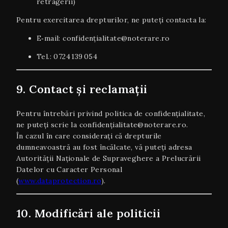
retragerii)
Pentru exercitarea drepturilor, ne puteți contacta la:
E‑mail: confidenț
ialitate@noterare.ro
Tel.: 0724 139 054
9. Contact și reclamații
Pentru întrebări privind politica de confidențialitate,
ne puteți scrie la confidenț
ialitate@noterare.ro
.
În cazul în care considerați că drepturile
dumneavoastră au fost încălcate, vă puteți adresa
Autorității Naționale de Supraveghere a Prelucrării
Datelor cu Caracter Personal
(
www.dataprotection.ro
).
10. Modificări ale politicii