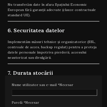
Nu transferăm date în afara Spațiului Economic
European fără garanții adecvate (clauze contractuale
standard UE).
6. Securitatea datelor
Implementăm măsuri tehnice și organizatorice (SSL,
controale de acces, backup regulat) pentru a proteja
datele personale împotriva pierderii, accesului
neautorizat sau divulgării.
7. Durata stocării
Păstrăm datele dumneavoastră:
Nume utilizator sau e-mail
*
Necesar
Pe durata derulării contractului și a termenelor
legale de arhivare (contabilitate, fiscalitate):
Parolă
*
Necesar
minim 10 ani.