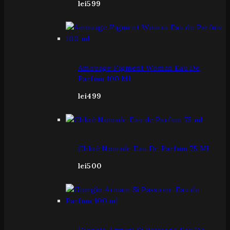
lei
599
Amouage Figment Woman Eau De
Parfum 100 Ml
lei
499
Chloé Nomade Eau De Parfum 75 Ml
lei
500
Giorgio Armani Sì Passione Eau De