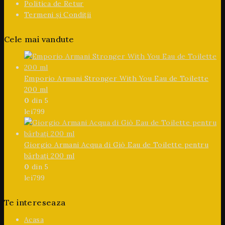
Politica de Retur
Termeni și Condiții
Cele mai vandute
Emporio Armani Stronger With You Eau de Toilette
200 ml
0
din 5
lei
799
Giorgio Armani Acqua di Giò Eau de Toilette pentru
bărbați 200 ml
0
din 5
lei
799
Te intereseaza
Acasa