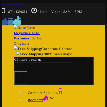
Salt la conținut
0724139054
Luni - Vineri: 8AM - 5PM
Garantam Calitate
100% Banii Inapoi
Căutare pentru:
Comenzi Speciale
Reduceri