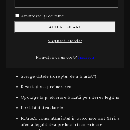
Datele pentru marketing (newsletter, oferte):
până la retragerea consimțământului.
Amintește-ți de mine
AUTENTIFICARE
8. Drepturile dumneavoastră
V-ați pierdut parola?
În calitate de persoană vizată, aveți dreptul de a:
Accesa datele personale și a primi copii
Nu aveți încă un cont?
Înscrieți
Rectifica datele inexacte sau incomplete
Șterge datele („dreptul de a fi uitat”)
Restricționa prelucrarea
Opoziție la prelucrare bazată pe interes legitim
Portabilitatea datelor
Retrage consimțământul în orice moment (fără a
afecta legalitatea prelucrării anterioare