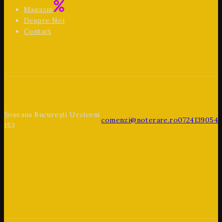
Magazin
Despre Noi
Contact
Șoseaua București Urziceni
comenzi@noterare.ro
0724139054
153