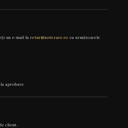
ți un e‑mail la
retur@noterare.ro
cu următoarele
 la aprobare.
e client.