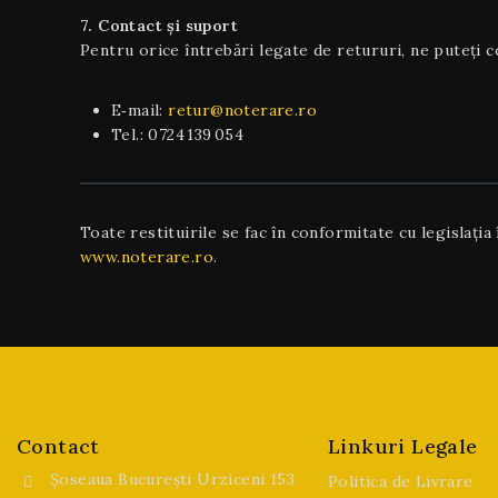
7. Contact și suport
Pentru orice întrebări legate de retururi, ne puteți c
E‑mail:
retur@noterare.ro
Tel.: 0724 139 054
Toate restituirile se fac în conformitate cu legislația
www.noterare.ro
.
Contact
Linkuri Legale
Șoseaua București Urziceni 153
Politica de Livrare