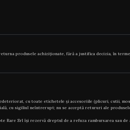
turna produsele achiziționate, fără a justifica decizia, în termen
deteriorat, cu toate etichetele și accesoriile (plicuri, cutii, mos
țială, cu sigiliul neîntrerupt; nu se acceptă retururi ale produse
Note Rare Srl își rezervă dreptul de a refuza rambursarea sau de