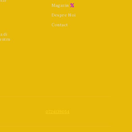
ette
Magazin
Despre Noi
Contact
a di
pentru
0724139054