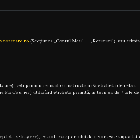
.noterare.ro
(Secțiunea „Contul Meu” → „Retururi”), sau trimite
toare), veți primi un e‑mail cu instrucțiuni și eticheta de retur.
u FanCourier) utilizând eticheta primită, în termen de 7 zile de
rept de retragere), costul transportului de retur este suportat d