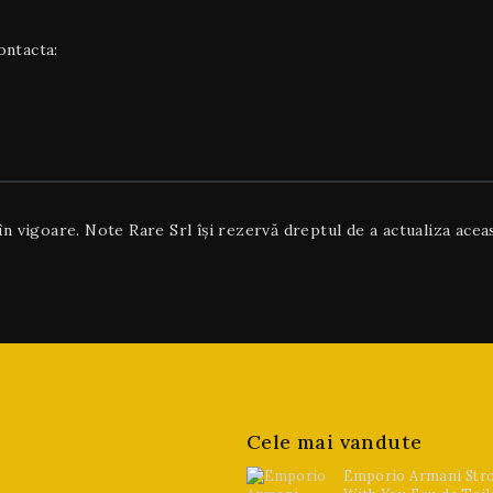
ontacta:
 în vigoare. Note Rare Srl își rezervă dreptul de a actualiza aceas
Cele mai vandute
Emporio Armani Str