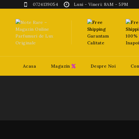
0724139054
Luni - Vineri: 8AM - 5PM
Garantam
100% 
Calitate
Inapo
Acasa
Magazin
Despre Noi
Con