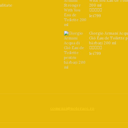
With You Eau de Toil
alitate
200 ml
lei
799
0
din
5
Giorgio Armani Acqu
Giò Eau de Toilette 
bărbați 200 ml
lei
799
0
din
5
comenzi@noterare.ro