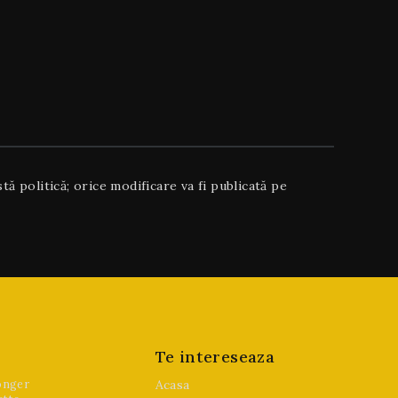
tă politică; orice modificare va fi publicată pe
Te intereseaza
onger
Acasa