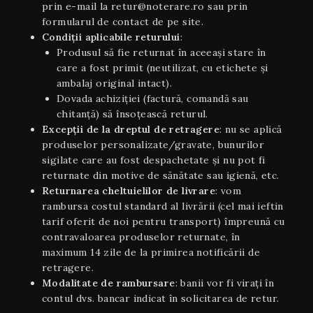
prin e-mail la retur@noterare.ro sau prin
formularul de contact de pe site.
Condiţii aplicabile returului
:
Produsul să fie returnat în aceeaşi stare în
care a fost primit (neutilizat, cu etichete și
ambalaj original intact).
Dovada achiziției (factură, comandă sau
chitanță) să însoțească returul.
Excepții de la dreptul de retragere
: nu se aplică
produselor personalizate/gravate, bunurilor
sigilate care au fost despachetate și nu pot fi
returnate din motive de sănătate sau igienă, etc.
Returnarea cheltuielilor de livrare
: vom
rambursa costul standard al livrării (cel mai ieftin
tarif oferit de noi pentru transport) împreună cu
contravaloarea produselor returnate, în
maximum 14 zile de la primirea notificării de
retragere.
Modalitate de rambursare
: banii vor fi virați în
contul dvs. bancar indicat în solicitarea de retur.