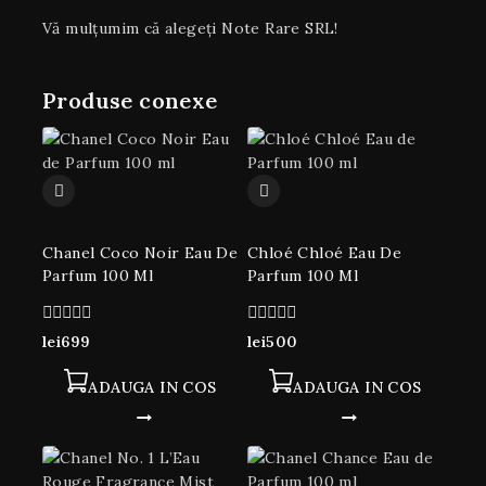
Vă mulțumim că alegeți Note Rare SRL!
Produse conexe
Chanel Coco Noir Eau De
Chloé Chloé Eau De
Parfum 100 Ml
Parfum 100 Ml
0
0
lei
699
lei
500
din
din
5
5
ADAUGA IN COS
ADAUGA IN COS