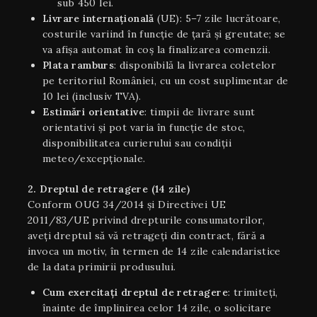
sub 450 lei.
Livrare internaţională
(UE): 5–7 zile lucrătoare,
costurile variind în funcție de țară și greutate; se
va afișa automat în coș la finalizarea comenzii.
Plata ramburs
: disponibilă la livrarea coletelor
pe teritoriul României, cu un cost suplimentar de
10 lei (inclusiv TVA).
Estimări orientative
: timpii de livrare sunt
orientativi şi pot varia în funcție de stoc,
disponibilitatea curierului sau condiții
meteo/excepționale.
2. Dreptul de retragere (14 zile)
Conform OUG 34/2014 și Directivei UE
2011/83/UE privind drepturile consumatorilor,
aveți dreptul să vă retrageți din contract, fără a
invoca un motiv, în termen de 14 zile calendaristice
de la data primirii produsului.
Cum exercitați dreptul de retragere
: trimiteți,
înainte de împlinirea celor 14 zile, o solicitare