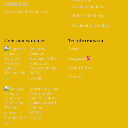
0724139054
Confidențialitate
comenzi@noterare.ro
Politica de Retur
Termeni și Condiții
Cele mai vandute
Te intereseaza
Emporio
Acasa
Armani
Magazin
Stronger With
You Eau de
Despre Noi
Toilette 200 ml
Contact
lei
799
0
din
5
Giorgio Armani
Acqua di Giò
Eau de Toilette
pentru bărbați
200 ml
lei
799
0
din
5