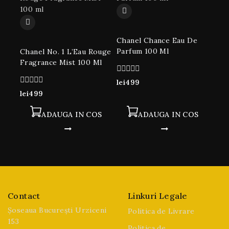
Chanel Chance Eau De
Parfum 100 Ml
Chanel No. 1 L’Eau Rouge
Fragrance Mist 100 Ml
0
lei
499
din
0
lei
499
5
din
5
ADAUGA IN COS
ADAUGA IN COS
Contact
Linkuri Legale
Șoseaua București Urziceni
Politica de Livrare
153
Politica de