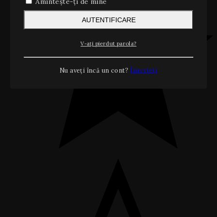
Amintește-ți de mine
AUTENTIFICARE
V-ați pierdut parola?
Nu aveți încă un cont?
Înscrieți