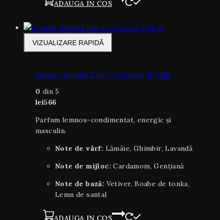
ADAUGA IN COS
VIZUALIZARE RAPIDĂ
Azzaro Wanted Eau De Toilette 100 Ml
0
din 5
lei
566
Parfum lemnos-condimentat, energic și
masculin.
Note de vârf:
Lămâie, Ghimbir, Lavandă
Note de mijloc:
Cardamom, Gențiană
Note de bază:
Vetiver, Boabe de tonka,
Lemn de santal
ADAUGA IN COS