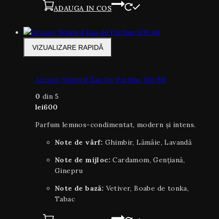
ADAUGA IN COS
VIZUALIZARE RAPIDĂ
Azzaro Wanted Eau De Parfum 100 Ml
0
din 5
lei
600
Parfum lemnos-condimentat, modern și intens.
Note de vârf:
Ghimbir, Lămâie, Lavandă
Note de mijloc:
Cardamom, Gențiană,
Ginepru
Note de bază:
Vetiver, Boabe de tonka,
Tabac