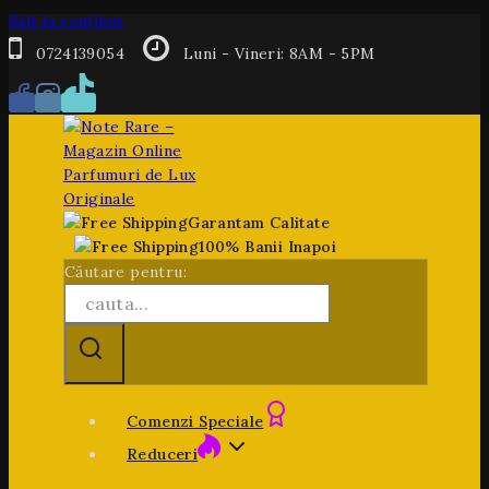
Salt la conținut
0724139054
Luni - Vineri: 8AM - 5PM
Garantam Calitate
100% Banii Inapoi
Căutare pentru:
Comenzi Speciale
Reduceri