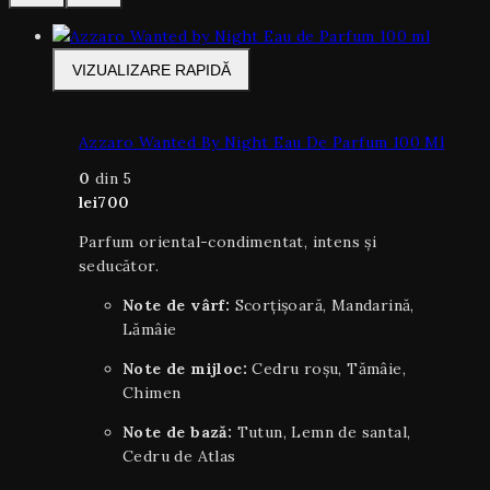
VIZUALIZARE RAPIDĂ
Azzaro Wanted By Night Eau De Parfum 100 Ml
0
din 5
lei
700
Parfum oriental-condimentat, intens și
seducător.
Note de vârf:
Scorțișoară, Mandarină,
Lămâie
Note de mijloc:
Cedru roșu, Tămâie,
Chimen
Note de bază:
Tutun, Lemn de santal,
Cedru de Atlas