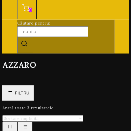
0
Căutare pentru:
AZZARO
FILTRU
Arată toate
3
rezultatele