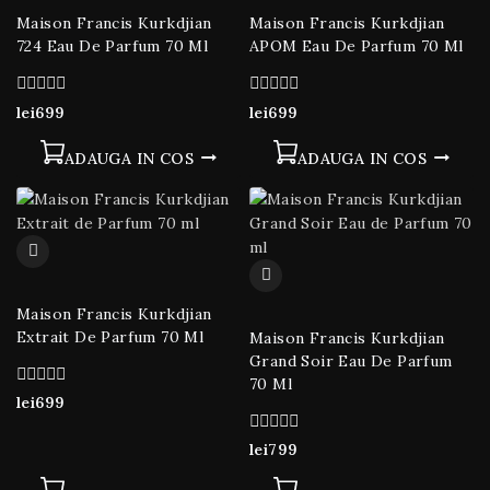
Maison Francis Kurkdjian
Maison Francis Kurkdjian
724 Eau De Parfum 70 Ml
APOM Eau De Parfum 70 Ml
0
0
lei
699
lei
699
din
din
5
5
ADAUGA IN COS
ADAUGA IN COS
Maison Francis Kurkdjian
Extrait De Parfum 70 Ml
Maison Francis Kurkdjian
Grand Soir Eau De Parfum
70 Ml
0
lei
699
din
5
0
lei
799
din
5