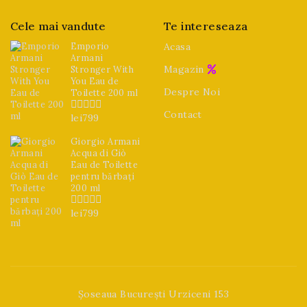
Cele mai vandute
Te intereseaza
Emporio
Acasa
Armani
Magazin
Stronger With
You Eau de
Despre Noi
Toilette 200 ml
Contact
lei
799
0
din
5
Giorgio Armani
Acqua di Giò
Eau de Toilette
pentru bărbați
200 ml
lei
799
0
din
5
Șoseaua București Urziceni 153