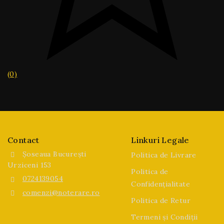
(0)
Contact
Linkuri Legale
Șoseaua București
Politica de Livrare
Urziceni 153
Politica de
0724139054
Confidențialitate
comenzi@noterare.ro
Politica de Retur
Termeni și Condiții