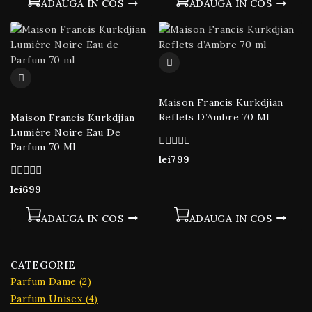
ADAUGA IN COS
ADAUGA IN COS
Maison Francis Kurkdjian
Reflets D’Ambre 70 Ml
Maison Francis Kurkdjian
Lumière Noire Eau De
Parfum 70 Ml
0
lei
799
din
5
0
lei
699
din
5
ADAUGA IN COS
ADAUGA IN COS
CATEGORIE
Parfum Dame
(2)
Parfum Unisex
(4)