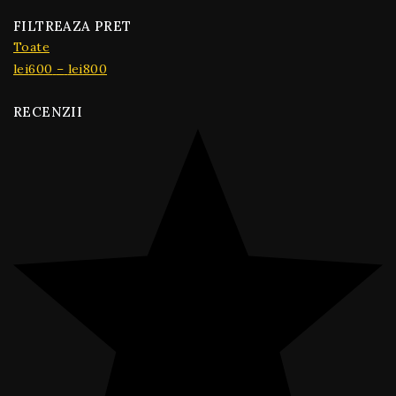
FILTREAZA PRET
Toate
lei
600
–
lei
800
RECENZII