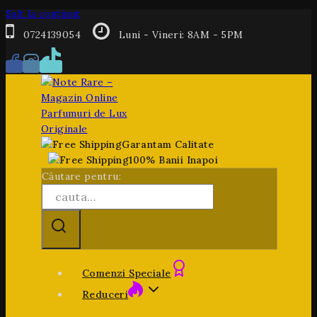
Salt la conținut
0724139054
Luni - Vineri: 8AM - 5PM
Garantam Calitate
100% Banii Inapoi
Căutare pentru:
Comenzi Speciale
Reduceri