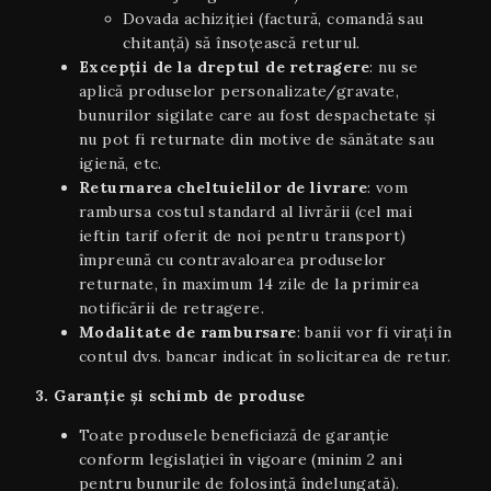
Dovada achiziției (factură, comandă sau
chitanță) să însoțească returul.
Excepții de la dreptul de retragere
: nu se
aplică produselor personalizate/gravate,
bunurilor sigilate care au fost despachetate și
nu pot fi returnate din motive de sănătate sau
igienă, etc.
Returnarea cheltuielilor de livrare
: vom
rambursa costul standard al livrării (cel mai
ieftin tarif oferit de noi pentru transport)
împreună cu contravaloarea produselor
returnate, în maximum 14 zile de la primirea
notificării de retragere.
Modalitate de rambursare
: banii vor fi virați în
contul dvs. bancar indicat în solicitarea de retur.
3. Garanție și schimb de produse
Toate produsele beneficiază de garanție
conform legislației în vigoare (minim 2 ani
pentru bunurile de folosință îndelungată).