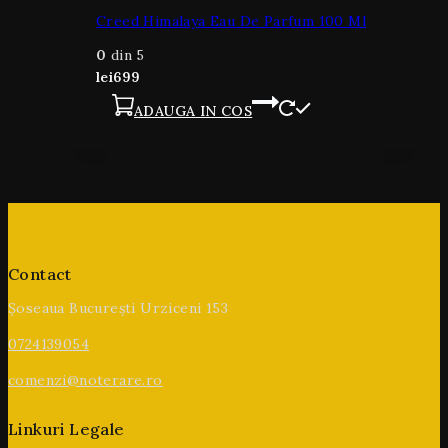
Creed Himalaya Eau De Parfum 100 Ml
0
din 5
lei
699
ADAUGA IN COS
Contact
Șoseaua București Urziceni 153
0724139054
comenzi@noterare.ro
Linkuri Legale