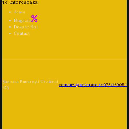
Te intereseaza
Acasa
Magazin
Despre Noi
Contact
Șoseaua București Urziceni
comenzi@noterare.ro
0724139054
153