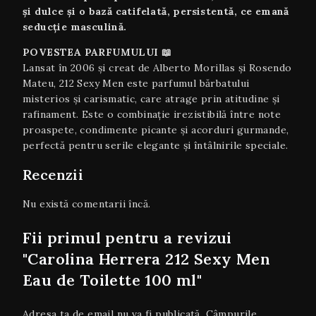
și dulce și o bază catifelată, persistentă, ce emană
seducție masculină.
POVESTEA PARFUMULUI 📖
Lansat în 2006 și creat de Alberto Morillas și Rosendo
Mateu, 212 Sexy Men este parfumul bărbatului
misterios și carismatic, care atrage prin atitudine și
rafinament. Este o combinație irezistibilă între note
proaspete, condimente picante și acorduri gurmande,
perfectă pentru serile elegante și întâlnirile speciale.
Recenzii
Nu există comentarii încă.
Fii primul pentru a revizui
"Carolina Herrera 212 Sexy Men
Eau de Toilette 100 ml"
Adresa ta de email nu va fi publicată.
Câmpurile