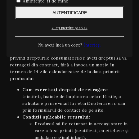
Amintește-ți de mine
de 10 lei (inclusiv TVA).
Estimări orientative
: timpii de livrare sunt
AUTENTIFICARE
orientativi şi pot varia în funcție de stoc,
disponibilitatea curierului sau condiții
V-ați pierdut parola?
meteo/excepționale.
2. Dreptul de retragere (14 zile)
Nu aveți încă un cont?
Înscrieți
Conform OUG 34/2014 și Directivei UE 2011/83/UE
privind drepturile consumatorilor, aveți dreptul să vă
retrageți din contract, fără a invoca un motiv, în
termen de 14 zile calendaristice de la data primirii
produsului.
Cum exercitați dreptul de retragere
:
trimiteți, înainte de împlinirea celor 14 zile, o
solicitare prin e-mail la retur@noterare.ro sau
prin formularul de contact de pe site.
Condiţii aplicabile returului
:
Produsul să fie returnat în aceeaşi stare în
care a fost primit (neutilizat, cu etichete și
ambalaj original intact).