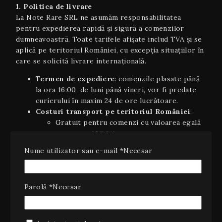
1. Politica de livrare
La Note Rare SRL ne asumăm responsabilitatea
pentru expedierea rapidă și sigură a comenzilor
dumneavoastră. Toate tarifele afișate includ TVA și se
aplică pe teritoriul României, cu excepția situaţiilor în
care se solicită livrare internaţională.
Termen de expediere
: comenzile plasate până
la ora 16:00, de luni până vineri, vor fi predate
curierului în maxim 24 de ore lucrătoare.
Costuri transport pe teritoriul României
:
Gratuit pentru comenzi cu valoarea egală
sau peste 350 lei.
Pretul curierului pentru comenzi cu
Nume utilizator sau e-mail
*
Necesar
valoarea sub 450 lei.
Livrare internaţională
(UE): 5–7 zile
lucrătoare, costurile variind în funcție de țară și
Parolă
*
Necesar
greutate; se va afișa automat în coș la finalizarea
comenzii.
Plata ramburs
: disponibilă la livrarea coletelor
pe teritoriul României, cu un cost suplimentar