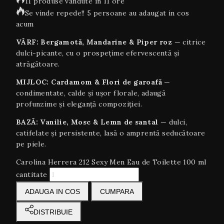
11 produse vandute in 11 ore
Se vinde repede!! 5 persoane au adaugat in cos
acum
VÂRF: Bergamotă, Mandarine & Piper roz
— citrice
dulci-picante, cu o prospețime efervescentă și
atrăgătoare.
MIJLOC: Cardamom & Flori de garoafă
—
condimentate, calde și ușor florale, adaugă
profunzime și eleganță compoziției.
BAZĂ: Vanilie, Mosc & Lemn de santal
— dulci,
catifelate și persistente, lasă o amprentă seducătoare
pe piele.
Carolina Herrera 212 Sexy Men Eau de Toilette 100 ml
cantitate
ADAUGA IN COS
CUMPARA
DISTRIBUIE