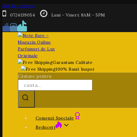
Salt la conținut
0724139054
Luni - Vineri: 8AM - 5PM
Garantam Calitate
100% Banii Inapoi
Căutare pentru:
Comenzi Speciale
Reduceri