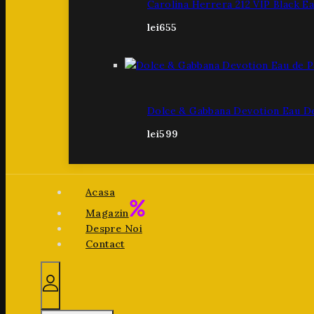
Carolina Herrera 212 VIP Black E
lei
655
Dolce & Gabbana Devotion Eau D
lei
599
Acasa
Magazin
Despre Noi
Contact