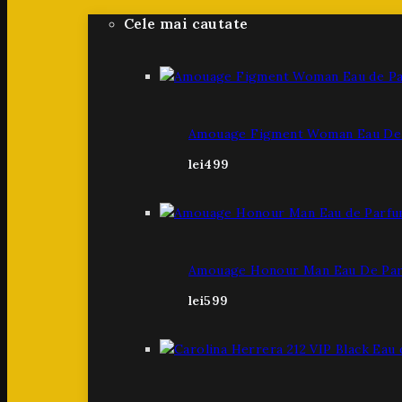
Cele mai cautate
Amouage Figment Woman Eau De 
lei
499
Amouage Honour Man Eau De Par
lei
599