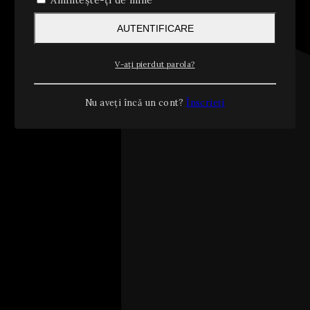
Amintește-ți de mine
AUTENTIFICARE
V-ați pierdut parola?
Nu aveți încă un cont?
Înscrieți