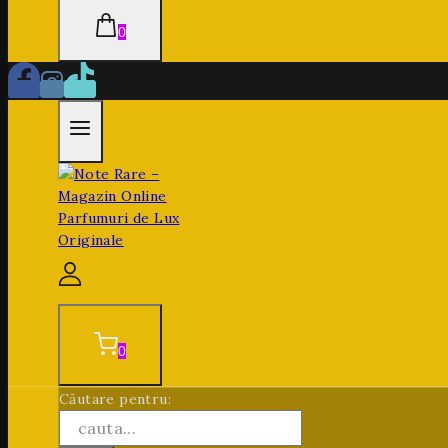
0
0
Căutare pentru: