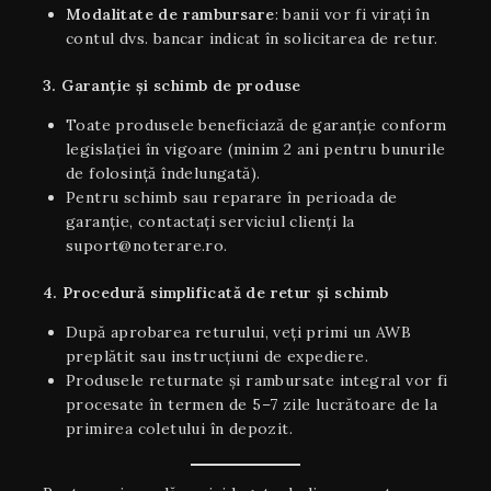
Modalitate de rambursare
: banii vor fi virați în
contul dvs. bancar indicat în solicitarea de retur.
3. Garanție și schimb de produse
Toate produsele beneficiază de garanție conform
legislației în vigoare (minim 2 ani pentru bunurile
de folosință îndelungată).
Pentru schimb sau reparare în perioada de
garanție, contactați serviciul clienți la
suport@noterare.ro.
4. Procedură simplificată de retur și schimb
După aprobarea returului, veți primi un AWB
preplătit sau instrucțiuni de expediere.
Produsele returnate și rambursate integral vor fi
procesate în termen de 5–7 zile lucrătoare de la
primirea coletului în depozit.