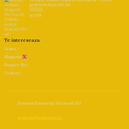
pentru bărbați 200 ml
lei
799
0
din
5
Te intereseaza
Acasa
Magazin
Despre Noi
Contact
Șoseaua București Urziceni 153
comenzi@noterare.ro