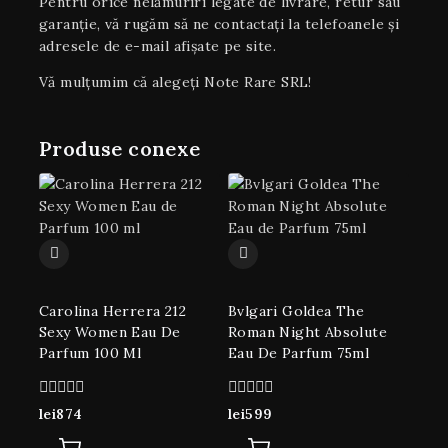
Pentru orice nelămuriri legate de livrare, retur sau
garanţie, vă rugăm să ne contactați la telefoanele și
adresele de e-mail afișate pe site.
Vă mulțumim că alegeți Note Rare SRL!
Produse conexe
Carolina Herrera 212
Bvlgari Goldea The
Sexy Women Eau De
Roman Night Absolute
Parfum 100 Ml
Eau De Parfum 75ml
0
0
lei
874
lei
599
din
din
5
5