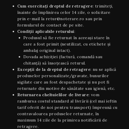
Cum exercitați dreptul de retragere
: trimiteți,
înainte de împlinirea celor 14 zile, o solicitare
prin e-mail la retur@noterare.ro sau prin
formularul de contact de pe site.
Condiţii aplicabile returului
:
Produsul să fie returnat în aceeaşi stare în
care a fost primit (neutilizat, cu etichete și
ambalaj original intact).
Dovada achiziției (factură, comandă sau
chitanță) să însoțească returul.
Excepții de la dreptul de retragere
: nu se aplică
produselor personalizate/gravate, bunurilor
sigilate care au fost despachetate și nu pot fi
returnate din motive de sănătate sau igienă, etc.
Returnarea cheltuielilor de livrare
: vom
rambursa costul standard al livrării (cel mai ieftin
tarif oferit de noi pentru transport) împreună cu
contravaloarea produselor returnate, în
maximum 14 zile de la primirea notificării de
retragere.