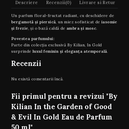
Descriere
Recenzii(0)
Livrare si Retur
Un parfum floral-fructat radiant, cu deschidere de
bergamotă și piersică
, un miez sofisticat de
iasomie
și frezie
, și o bază caldă de
ambra și mosc
.
Povestea parfumului:
Parte din colecția exclusivă By Kilian, In Gold
surprinde
luxul feminin și eleganța atemporală
.
Recenzii
Nu există comentarii încă.
Fii primul pentru a revizui "By
Kilian In the Garden of Good
& Evil In Gold Eau de Parfum
50 ml"