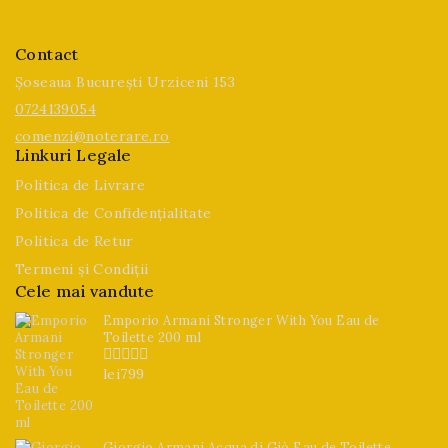
Contact
Șoseaua București Urziceni 153
0724139054
comenzi@noterare.ro
Linkuri Legale
Politica de Livrare
Politica de Confidențialitate
Politica de Retur
Termeni și Condiții
Cele mai vandute
Emporio Armani Stronger With You Eau de
Toilette 200 ml
lei
799
0
din
5
Giorgio Armani Acqua di Giò Eau de Toilette