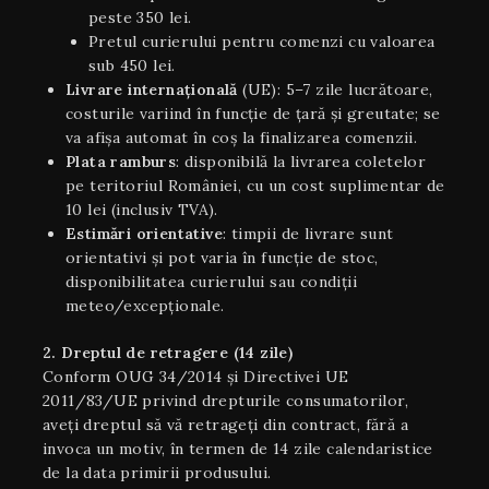
peste 350 lei.
Pretul curierului pentru comenzi cu valoarea
sub 450 lei.
Livrare internaţională
(UE): 5–7 zile lucrătoare,
costurile variind în funcție de țară și greutate; se
va afișa automat în coș la finalizarea comenzii.
Plata ramburs
: disponibilă la livrarea coletelor
pe teritoriul României, cu un cost suplimentar de
10 lei (inclusiv TVA).
Estimări orientative
: timpii de livrare sunt
orientativi şi pot varia în funcție de stoc,
disponibilitatea curierului sau condiții
meteo/excepționale.
2. Dreptul de retragere (14 zile)
Conform OUG 34/2014 și Directivei UE
2011/83/UE privind drepturile consumatorilor,
aveți dreptul să vă retrageți din contract, fără a
invoca un motiv, în termen de 14 zile calendaristice
de la data primirii produsului.