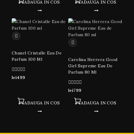
ADAUGA IN COS
ADAUGA IN COS
Chanel Cristalle Eau De
Parfum 100 Ml
Carolina Herrera Good
Girl Supreme Eau De
Parfum 80 Ml
0
lei
499
din
5
0
lei
799
din
5
ADAUGA IN COS
ADAUGA IN COS