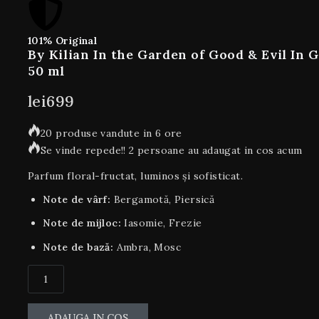
101% Original
By Kilian In the Garden of Good & Evil In 
50 ml
lei
699
20 produse vandute in 6 ore
Se vinde repede!! 2 persoane au adaugat in cos acum
Parfum floral-fructat, luminos și sofisticat.
Note de vârf:
Bergamotă, Piersică
Note de mijloc:
Iasomie, Frezie
Note de bază:
Ambra, Mosc
ADAUGA IN COS