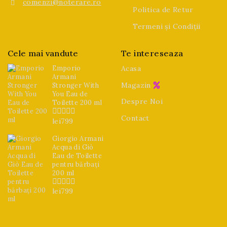
comenzi@noterare.ro
Politica de Retur
Termeni și Condiții
Cele mai vandute
Te intereseaza
Emporio
Acasa
Armani
Magazin
Stronger With
You Eau de
Despre Noi
Toilette 200 ml
Contact
lei
799
0
din
5
Giorgio Armani
Acqua di Giò
Eau de Toilette
pentru bărbați
200 ml
lei
799
0
din
5