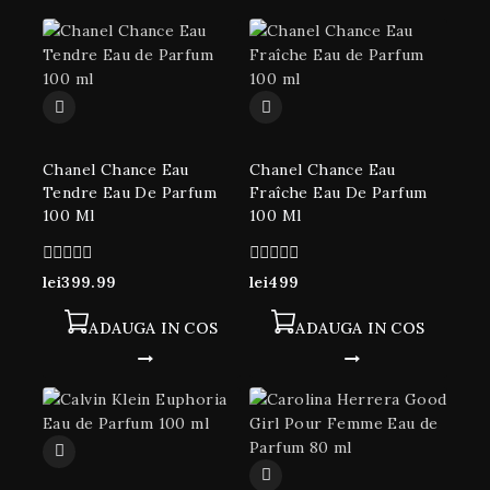
Chanel Chance Eau
Chanel Chance Eau
Tendre Eau De Parfum
Fraîche Eau De Parfum
100 Ml
100 Ml
0
0
lei
399.99
lei
499
din
din
5
5
ADAUGA IN COS
ADAUGA IN COS