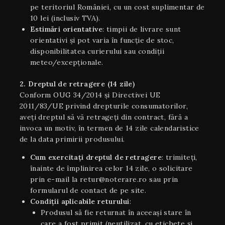
pe teritoriul României, cu un cost suplimentar de
10 lei (inclusiv TVA).
Estimări orientative
: timpii de livrare sunt
orientativi şi pot varia în funcție de stoc,
disponibilitatea curierului sau condiții
meteo/excepționale.
2. Dreptul de retragere (14 zile)
Conform OUG 34/2014 și Directivei UE
2011/83/UE privind drepturile consumatorilor,
aveți dreptul să vă retrageți din contract, fără a
invoca un motiv, în termen de 14 zile calendaristice
de la data primirii produsului.
Cum exercitați dreptul de retragere
: trimiteți,
înainte de împlinirea celor 14 zile, o solicitare
prin e-mail la retur@noterare.ro sau prin
formularul de contact de pe site.
Condiţii aplicabile returului
:
Produsul să fie returnat în aceeaşi stare în
care a fost primit (neutilizat, cu etichete și