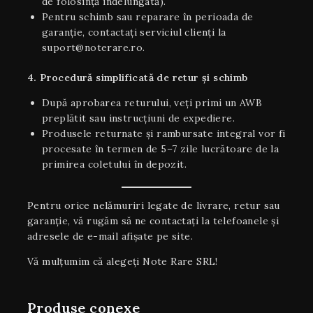
de folosință îndelungată).
Pentru schimb sau reparare în perioada de
garanție, contactați serviciul clienți la
suport@noterare.ro.
4. Procedură simplificată de retur și schimb
După aprobarea returului, veți primi un AWB
preplătit sau instrucțiuni de expediere.
Produsele returnate și rambursate integral vor fi
procesate în termen de 5–7 zile lucrătoare de la
primirea coletului în depozit.
Pentru orice nelămuriri legate de livrare, retur sau
garanţie, vă rugăm să ne contactați la telefoanele și
adresele de e-mail afișate pe site.
Vă mulțumim că alegeți Note Rare SRL!
Produse conexe