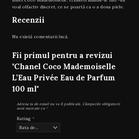
liniei Coco Mademoiselle, transformându-le într-un
voal olfactiv discret, ce se poartă ca o a doua piele.
Recenzii
Nu există comentarii încă.
Fii primul pentru a revizui
"Chanel Coco Mademoiselle
L’Eau Privée Eau de Parfum
100 ml"
Adresa ta de email nu va fi publicată.
Câmpurile obligatorii
sunt marcate cu
*
Rating
*