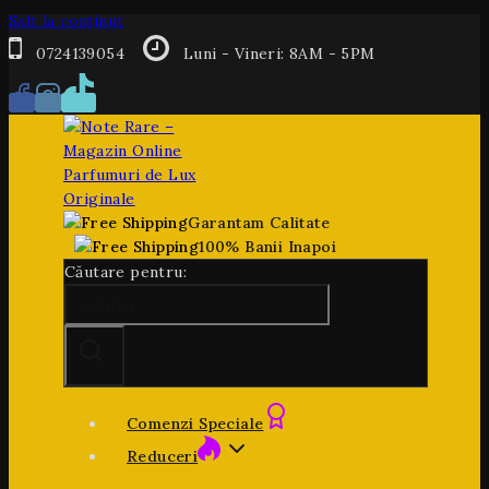
Salt la conținut
0724139054
Luni - Vineri: 8AM - 5PM
Garantam Calitate
100% Banii Inapoi
Căutare pentru:
Comenzi Speciale
Reduceri