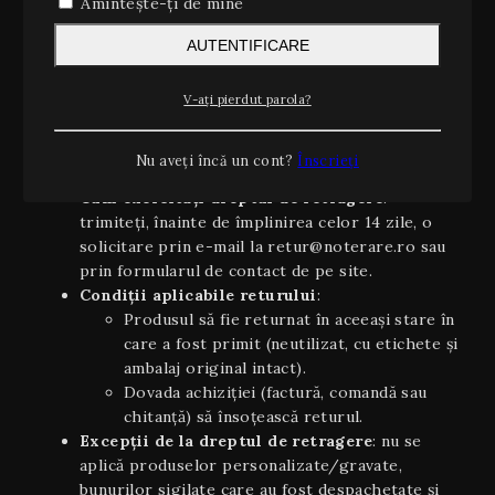
Amintește-ți de mine
2. Dreptul de retragere (14 zile)
AUTENTIFICARE
Conform OUG 34/2014 și Directivei UE 2011/83/UE
privind drepturile consumatorilor, aveți dreptul să vă
V-ați pierdut parola?
retrageți din contract, fără a invoca un motiv, în
termen de 14 zile calendaristice de la data primirii
produsului.
Nu aveți încă un cont?
Înscrieți
Cum exercitați dreptul de retragere
:
trimiteți, înainte de împlinirea celor 14 zile, o
solicitare prin e-mail la retur@noterare.ro sau
prin formularul de contact de pe site.
Condiţii aplicabile returului
:
Produsul să fie returnat în aceeaşi stare în
care a fost primit (neutilizat, cu etichete și
ambalaj original intact).
Dovada achiziției (factură, comandă sau
chitanță) să însoțească returul.
Excepții de la dreptul de retragere
: nu se
aplică produselor personalizate/gravate,
bunurilor sigilate care au fost despachetate și