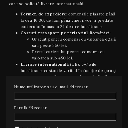
care se solicită livrare internaţională.
Termen de expediere
: comenzile plasate până
la ora 16:00, de luni până vineri, vor fi predate
curierului în maxim 24 de ore lucrătoare.
Costuri transport pe teritoriul României
:
Gratuit pentru comenzi cu valoarea egală
sau peste 350 lei.
Pretul curierului pentru comenzi cu
valoarea sub 450 lei.
Livrare internaţională
(UE): 5–7 zile
lucrătoare, costurile variind în funcție de țară și
greutate; se va afișa automat în coș la finalizarea
comenzii.
Nume utilizator sau e-mail
*
Necesar
Plata ramburs
: disponibilă la livrarea coletelor
pe teritoriul României, cu un cost suplimentar
de 10 lei (inclusiv TVA).
Parolă
*
Necesar
Estimări orientative
: timpii de livrare sunt
orientativi şi pot varia în funcție de stoc,
disponibilitatea curierului sau condiții
meteo/excepționale.