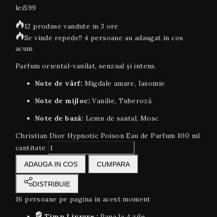
lei
599
12 produse vandute in 3 ore
Se vinde repede!! 4 persoane au adaugat in cos
acum
Parfum oriental-vanilat, senzual și intens.
Note de vârf:
Migdale amare, Iasomie
Note de mijloc:
Vanilie, Tuberoză
Note de bază:
Lemn de santal, Mosc
Christian Dior Hypnotic Poison Eau de Parfum 100 ml
cantitate
ADAUGA IN COS
CUMPARA
DISTRIBUIE
16
persoane pe pagina in acest moment
Timp Livrare :
Pana la 4 zile