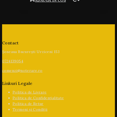
ADAUGA IN COS
Contact
Șoseaua București Urziceni 153
0724139054
comenzi@noterare.ro
Linkuri Legale
Politica de Livrare
Politica de Confidențialitate
Politica de Retur
Termeni și Condiții