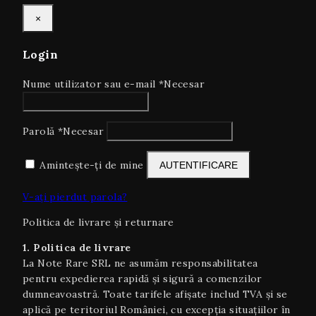
×
Login
Nume utilizator sau e-mail
*
Necesar
Parolă
*
Necesar
Amintește-ți de mine
AUTENTIFICARE
V-ați pierdut parola?
Politica de livrare și returnare
1. Politica de livrare
La Note Rare SRL ne asumăm responsabilitatea
pentru expedierea rapidă și sigură a comenzilor
dumneavoastră. Toate tarifele afișate includ TVA și se
aplică pe teritoriul României, cu excepția situaţiilor în