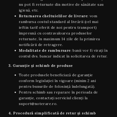
nu pot fi returnate din motive de sănătate sau
igienă, etc.
Returnarea cheltuielilor de livrare
: vom
rambursa costul standard al livrării (cel mai
ieftin tarif oferit de noi pentru transport)
împreună cu contravaloarea produselor
returnate, în maximum 14 zile de la primirea
notificării de retragere.
Modalitate de rambursare
: banii vor fi virați în
contul dvs. bancar indicat în solicitarea de retur.
3. Garanție și schimb de produse
Toate produsele beneficiază de garanție
conform legislației în vigoare (minim 2 ani
pentru bunurile de folosință îndelungată).
Pentru schimb sau reparare în perioada de
garanție, contactați serviciul clienți la
suport@noterare.ro.
4. Procedură simplificată de retur și schimb