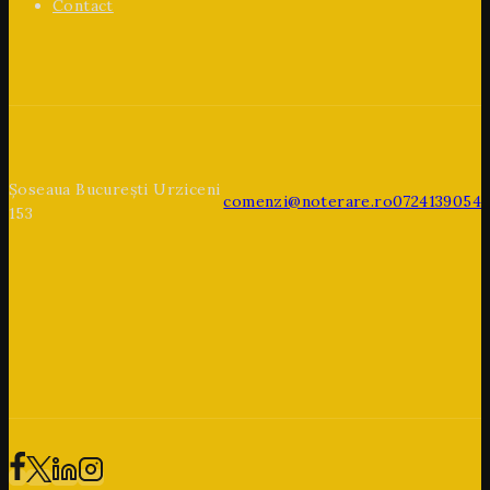
Contact
Șoseaua București Urziceni
comenzi@noterare.ro
0724139054
153