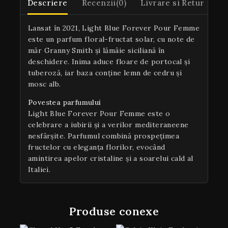
Descriere
Recenzii(0)
Livrare si Retur
Lansat în 2021, Light Blue Forever Pour Femme
este un parfum floral-fructat solar, cu note de
măr Granny Smith și lămâie siciliană în
deschidere. Inima aduce floare de portocal și
tuberoză, iar baza conține lemn de cedru și
mosc alb.
Povestea parfumului
Light Blue Forever Pour Femme este o
celebrare a iubirii și a verilor mediteraneene
nesfârșite. Parfumul combină prospețimea
fructelor cu eleganța florilor, evocând
amintirea apelor cristaline și a soarelui cald al
Italiei.
Produse conexe
Zilnic avem oferte imbatabile