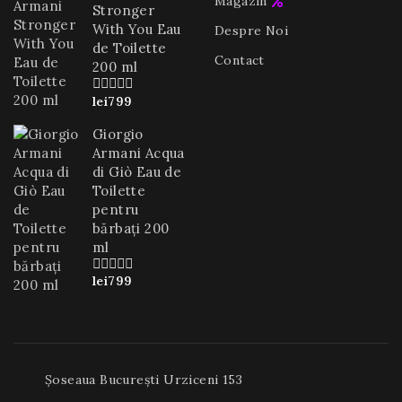
Magazin
Stronger
With You Eau
Despre Noi
de Toilette
Contact
200 ml
lei
799
0
din
5
Giorgio
Armani Acqua
di Giò Eau de
Toilette
pentru
bărbați 200
ml
lei
799
0
din
5
Șoseaua București Urziceni 153