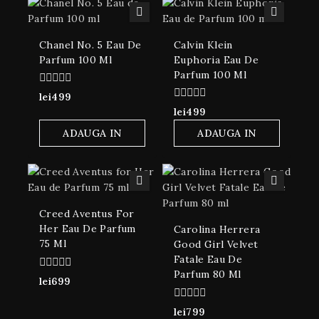
Oferta de azi
Chanel No. 5 Eau De
Calvin Klein
Parfum 100 Ml
Euphoria Eau De
Parfum 100 Ml
Emporio Armani Stronger With You Eau De
0
lei
499
Toilette 200 Ml
din
0
lei
499
5
din
5
ADAUGA IN
ADAUGA IN
0
lei
799
din
COS
COS
5
ADAUGA IN COS
Creed Aventus For
Her Eau De Parfum
Carolina Herrera
75 Ml
Good Girl Velvet
Fatale Eau De
Parfum 80 Ml
0
lei
699
din
5
0
lei
799