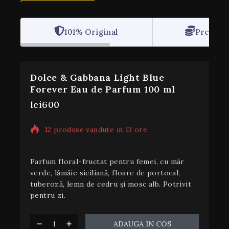
101% Original
Pret imb
Dolce & Gabbana Light Blue
Forever Eau de Parfum 100 ml
lei
600
12 produse vandute in 13 ore
Se vinde repede!! 14 persoane au adaugat
in cos acum
Parfum floral-fructat pentru femei, cu măr
verde, lămâie siciliană, floare de portocal,
tuberoză, lemn de cedru și mosc alb. Potrivit
pentru zi.
ADAUGA IN COS