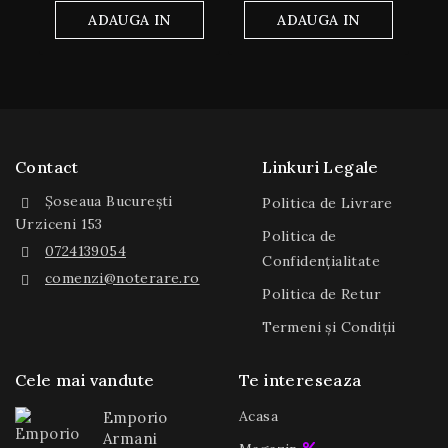
din
5
ADAUGA IN
ADAUGA IN
COS
COS
Contact
Linkuri Legale
Șoseaua București
Politica de Livrare
Urziceni 153
Politica de
0724139054
Confidențialitate
comenzi@noterare.ro
Politica de Retur
Termeni și Condiții
Cele mai vandute
Te intereseaza
Acasa
Emporio
Armani