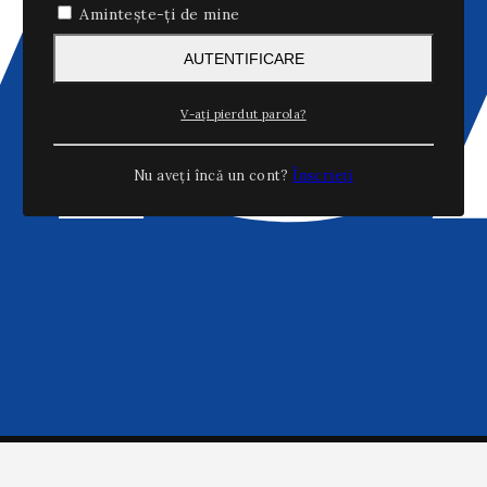
Amintește-ți de mine
AUTENTIFICARE
V-ați pierdut parola?
Nu aveți încă un cont?
Înscrieți