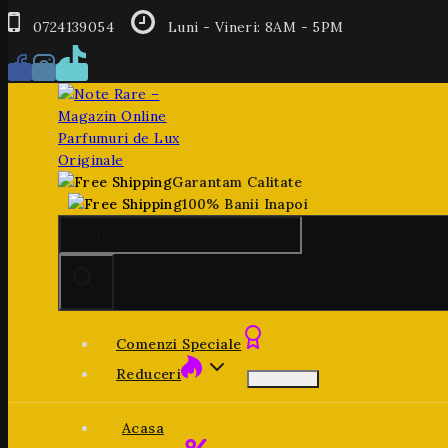
0724139054
Luni - Vineri: 8AM - 5PM
Garantam Calitate
100% Banii Inapoi
Comenzi Speciale
Reduceri
Acasa