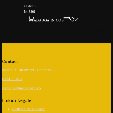
0
din 5
lei
699
ADAUGA IN COS
Contact
Șoseaua București Urziceni 153
0724139054
comenzi@noterare.ro
Linkuri Legale
Politica de Livrare