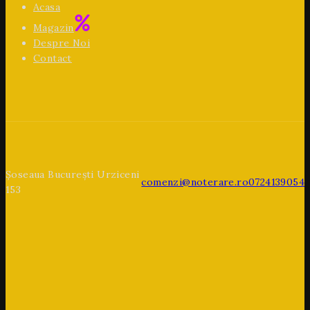
Acasa
Magazin
Despre Noi
Contact
Șoseaua București Urziceni
comenzi@noterare.ro
0724139054
153