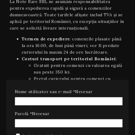
La Note Rare SRL ne asumăm responsabilitatea
pentru expedierea rapidă și sigură a comenzilor
dumneavoastră. Toate tarifele afișate includ TVA și se
aplică pe teritoriul României, cu excepția situaţiilor în
care se solicită livrare internaţională.
Termen de expediere
: comenzile plasate până
la ora 16:00, de luni până vineri, vor fi predate
curierului în maxim 24 de ore lucrătoare.
Costuri transport pe teritoriul României
:
Gratuit pentru comenzi cu valoarea egală
sau peste 350 lei.
Pretul curierului pentru comenzi cu
valoarea sub 450 lei.
Nume utilizator sau e-mail
*
Necesar
Livrare internaţională
(UE): 5–7 zile
lucrătoare, costurile variind în funcție de țară și
greutate; se va afișa automat în coș la finalizarea
comenzii.
Parolă
*
Necesar
Plata ramburs
: disponibilă la livrarea coletelor
pe teritoriul României, cu un cost suplimentar
de 10 lei (inclusiv TVA).