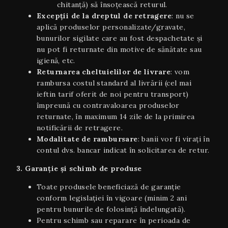
chitanță) să însoțească returul.
Excepții de la dreptul de retragere
: nu se
aplică produselor personalizate/gravate,
bunurilor sigilate care au fost despachetate și
nu pot fi returnate din motive de sănătate sau
igienă, etc.
Returnarea cheltuielilor de livrare
: vom
rambursa costul standard al livrării (cel mai
ieftin tarif oferit de noi pentru transport)
împreună cu contravaloarea produselor
returnate, în maximum 14 zile de la primirea
notificării de retragere.
Modalitate de rambursare
: banii vor fi virați în
contul dvs. bancar indicat în solicitarea de retur.
3. Garanție și schimb de produse
Toate produsele beneficiază de garanție
conform legislației în vigoare (minim 2 ani
pentru bunurile de folosință îndelungată).
Pentru schimb sau reparare în perioada de