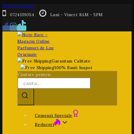
Salt la conținut
0724139054
Luni - Vineri: 8AM - 5PM
Garantam Calitate
100% Banii Inapoi
Căutare pentru:
Comenzi Speciale
Reduceri