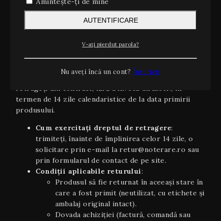
Amintește-ți de mine
Estimări orientative
: timpii de livrare sunt
orientativi şi pot varia în funcție de stoc,
AUTENTIFICARE
disponibilitatea curierului sau condiții
meteo/excepționale.
V-ați pierdut parola?
2. Dreptul de retragere (14 zile)
Conform OUG 34/2014 și Directivei UE 2011/83/UE
Nu aveți încă un cont?
Înscrieți
privind drepturile consumatorilor, aveți dreptul să vă
retrageți din contract, fără a invoca un motiv, în
termen de 14 zile calendaristice de la data primirii
produsului.
Cum exercitați dreptul de retragere
:
trimiteți, înainte de împlinirea celor 14 zile, o
solicitare prin e-mail la retur@noterare.ro sau
prin formularul de contact de pe site.
Condiţii aplicabile returului
:
Produsul să fie returnat în aceeaşi stare în
care a fost primit (neutilizat, cu etichete și
ambalaj original intact).
Dovada achiziției (factură, comandă sau