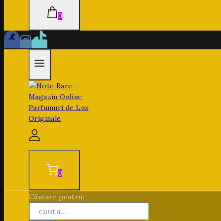
0
0
Căutare pentru: