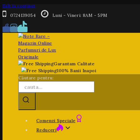
Salt la conținut
0724139054
Luni - Vineri: 8AM - 5PM
Garantam Calitate
100% Banii Inapoi
Căutare pentru:
Comenzi Speciale
Reduceri