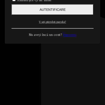
Amintește-ți de mine
AUTENTIFICARE
V-ați pierdut parola?
Nu aveți încă un cont?
Înscrieți