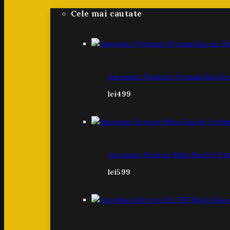
Cele mai cautate
Amouage Figment Woman Eau De 
lei
499
Amouage Honour Man Eau De Par
lei
599