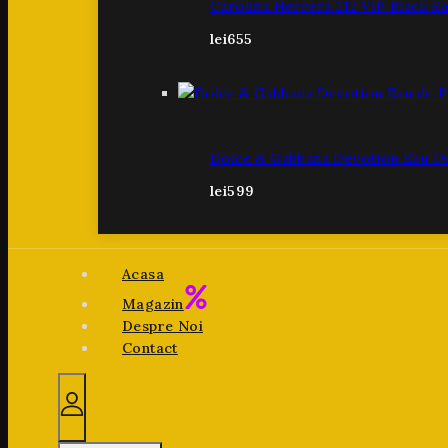
Carolina Herrera 212 VIP Black E
lei
655
Dolce & Gabbana Devotion Eau D
lei
599
Acasa
Magazin
Despre Noi
Contact