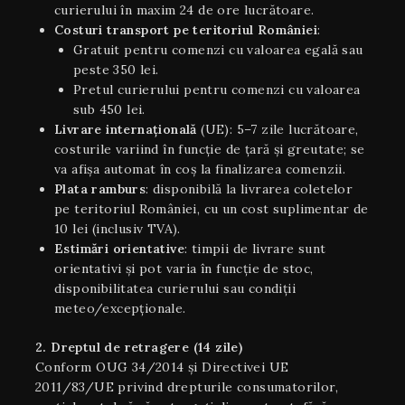
curierului în maxim 24 de ore lucrătoare.
Costuri transport pe teritoriul României
:
Gratuit pentru comenzi cu valoarea egală sau
peste 350 lei.
Pretul curierului pentru comenzi cu valoarea
sub 450 lei.
Livrare internaţională
(UE): 5–7 zile lucrătoare,
costurile variind în funcție de țară și greutate; se
va afișa automat în coș la finalizarea comenzii.
Plata ramburs
: disponibilă la livrarea coletelor
pe teritoriul României, cu un cost suplimentar de
10 lei (inclusiv TVA).
Estimări orientative
: timpii de livrare sunt
orientativi şi pot varia în funcție de stoc,
disponibilitatea curierului sau condiții
meteo/excepționale.
2. Dreptul de retragere (14 zile)
Conform OUG 34/2014 și Directivei UE
2011/83/UE privind drepturile consumatorilor,