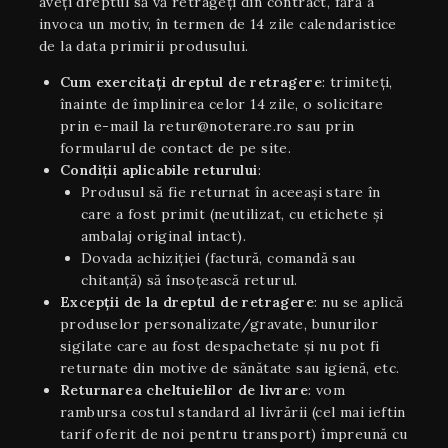
aveți dreptul să vă retrageți din contract, fără a
invoca un motiv, în termen de 14 zile calendaristice
de la data primirii produsului.
Cum exercitați dreptul de retragere
: trimiteți,
înainte de împlinirea celor 14 zile, o solicitare
prin e-mail la retur@noterare.ro sau prin
formularul de contact de pe site.
Condiţii aplicabile returului
:
Produsul să fie returnat în aceeaşi stare în
care a fost primit (neutilizat, cu etichete și
ambalaj original intact).
Dovada achiziției (factură, comandă sau
chitanță) să însoțească returul.
Excepții de la dreptul de retragere
: nu se aplică
produselor personalizate/gravate, bunurilor
sigilate care au fost despachetate și nu pot fi
returnate din motive de sănătate sau igienă, etc.
Returnarea cheltuielilor de livrare
: vom
rambursa costul standard al livrării (cel mai ieftin
tarif oferit de noi pentru transport) împreună cu