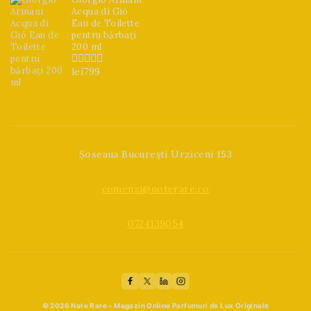
Acqua di Giò
Eau de Toilette
pentru bărbați
200 ml
lei
799
0
din
5
Șoseaua București Urziceni 153
comenzi@noterare.ro
0724139054
© 2026 Note Rare – Magazin Online Parfumuri de Lux Originale