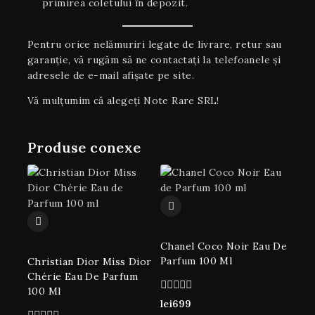
primirea coletului în depozit.
Pentru orice nelămuriri legate de livrare, retur sau
garanţie, vă rugăm să ne contactați la telefoanele și
adresele de e-mail afișate pe site.
Vă mulțumim că alegeți Note Rare SRL!
Produse conexe
Chanel Coco Noir Eau De
Parfum 100 Ml
Christian Dior Miss Dior
Chérie Eau De Parfum
100 Ml
0
lei
699
din