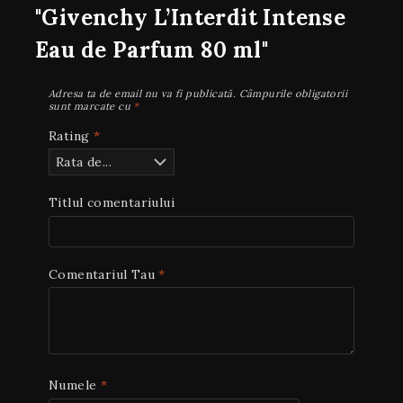
"Givenchy L’Interdit Intense
Eau de Parfum 80 ml"
Adresa ta de email nu va fi publicată.
Câmpurile obligatorii
sunt marcate cu
*
Rating
*
Titlul comentariului
Comentariul Tau
*
Numele
*