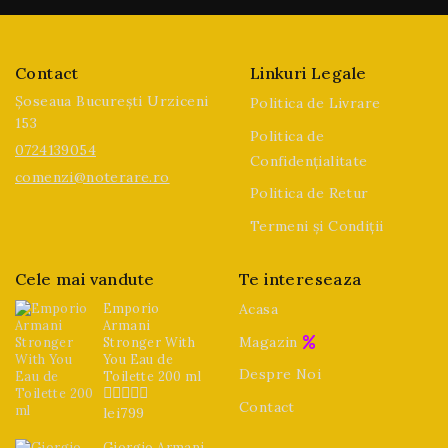
Contact
Linkuri Legale
Șoseaua București Urziceni
Politica de Livrare
153
Politica de
0724139054
Confidențialitate
comenzi@noterare.ro
Politica de Retur
Termeni și Condiții
Cele mai vandute
Te intereseaza
Emporio
Acasa
Armani
Magazin
Stronger With
You Eau de
Despre Noi
Toilette 200 ml
Contact
lei
799
0
din
5
Giorgio Armani