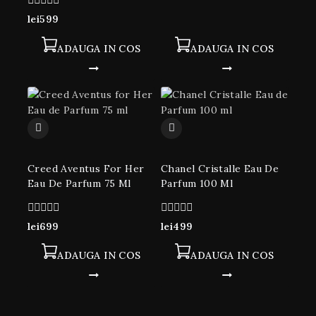
5
0
lei
599
din
5
ADAUGA IN COS
ADAUGA IN COS
Creed Aventus For Her
Chanel Cristalle Eau De
Eau De Parfum 75 Ml
Parfum 100 Ml
0
0
lei
699
lei
499
din
din
5
5
ADAUGA IN COS
ADAUGA IN COS