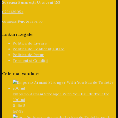
Șoseaua București Urziceni 153
0724139054
comenzi@noterare.ro
Linkuri Legale
Politica de Livrare
Politica de Confidențialitate
Politica de Retur
Termeni și Condiții
Cele mai vandute
Emporio Armani Stronger With You Eau de Toilette
200 ml
0
din 5
lei
799