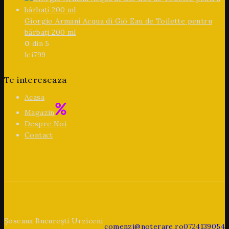
Giorgio Armani Acqua di Giò Eau de Toilette pentru
bărbați 200 ml
0
din 5
lei
799
Te intereseaza
Acasa
Magazin
Despre Noi
Contact
Șoseaua București Urziceni
comenzi@noterare.ro
0724139054