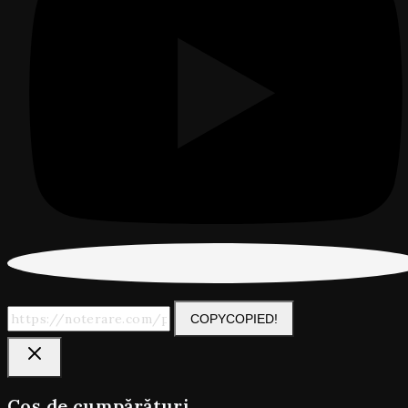
COPY
COPIED!
Coș de cumpărături