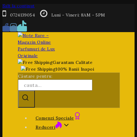
Salt la conținut
0724139054
Luni - Vineri: 8AM - 5PM
Garantam Calitate
100% Banii Inapoi
Căutare pentru:
Comenzi Speciale
Reduceri