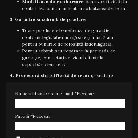
Modalitate de rambursare
: banii vor fi virați în
contul dvs. bancar indicat în solicitarea de retur.
3. Garanție și schimb de produse
Toate produsele beneficiază de garanție
conform legislației în vigoare (minim 2 ani
pentru bunurile de folosință îndelungată).
Pentru schimb sau reparare în perioada de
garanție, contactați serviciul clienți la
suport@noterare.ro.
4. Procedură simplificată de retur și schimb
După aprobarea returului, veți primi un AWB
preplătit sau instrucțiuni de expediere.
Nume utilizator sau e-mail
*
Necesar
Produsele returnate și rambursate integral vor
fi procesate în termen de 5–7 zile lucrătoare de
la primirea coletului în depozit.
Parolă
*
Necesar
Pentru orice nelămuriri legate de livrare, retur sau
garanţie, vă rugăm să ne contactați la telefoanele și