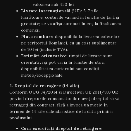
valoarea sub 450 lei.
Livrare internaţională
(UE): 5–7 zile
lucrătoare, costurile variind în funcție de țară și
greutate; se va afișa automat în coș la finalizarea
comenzii.
Plata ramburs
: disponibilă la livrarea coletelor
pe teritoriul României, cu un cost suplimentar
de 10 lei (inclusiv TVA).
Estimări orientative
: timpii de livrare sunt
orientativi şi pot varia în funcție de stoc,
disponibilitatea curierului sau condiții
meteo/excepționale.
2. Dreptul de retragere (14 zile)
Conform OUG 34/2014 și Directivei UE 2011/83/UE
privind drepturile consumatorilor, aveți dreptul să vă
retrageți din contract, fără a invoca un motiv, în
termen de 14 zile calendaristice de la data primirii
produsului.
Cum exercitați dreptul de retragere
: