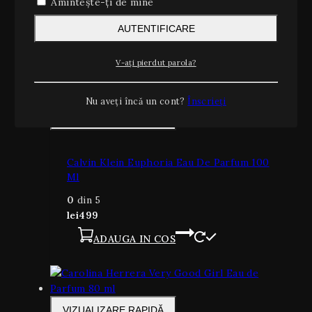
Amintește-ți de mine
adresele de e-mail afișate pe site.
AUTENTIFICARE
Vă mulțumim că alegeți Note Rare SRL!
Produse conexe
V-ați pierdut parola?
Nu aveți încă un cont?
Înscrieți
VIZUALIZARE RAPIDĂ
Calvin Klein Euphoria Eau De Parfum 100
Ml
0
din 5
lei
499
ADAUGA IN COS
VIZUALIZARE RAPIDĂ