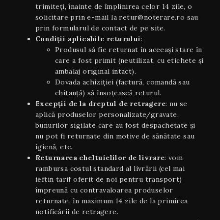
trimiteți, înainte de împlinirea celor 14 zile, o
solicitare prin e-mail la retur@noterare.ro sau
prin formularul de contact de pe site.
Condiţii aplicabile returului
:
Produsul să fie returnat în aceeaşi stare în
care a fost primit (neutilizat, cu etichete și
ambalaj original intact).
Dovada achiziției (factură, comandă sau
chitanță) să însoțească returul.
Excepții de la dreptul de retragere
: nu se
aplică produselor personalizate/gravate,
bunurilor sigilate care au fost despachetate și
nu pot fi returnate din motive de sănătate sau
igienă, etc.
Returnarea cheltuielilor de livrare
: vom
rambursa costul standard al livrării (cel mai
ieftin tarif oferit de noi pentru transport)
împreună cu contravaloarea produselor
returnate, în maximum 14 zile de la primirea
notificării de retragere.