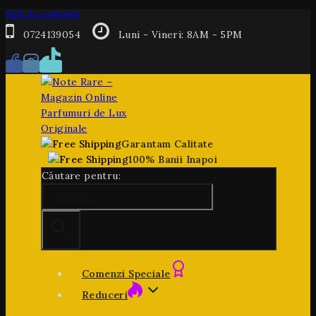
Salt la conținut
0724139054
Luni - Vineri: 8AM - 5PM
Garantam Calitate
100% Banii Inapoi
Căutare pentru:
Comenzi Speciale
Reduceri