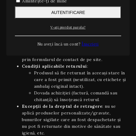
Amintește-ți de mine
Conform OUG 34/2014 și Directivei UE 2011/83/UE
privind drepturile consumatorilor, aveți dreptul să vă
AUTENTIFICARE
retrageți din contract, fără a invoca un motiv, în
termen de 14 zile calendaristice de la data primirii
V-ați pierdut parola?
produsului.
Cum exercitați dreptul de retragere
:
Nu aveți încă un cont?
Înscrieți
trimiteți, înainte de împlinirea celor 14 zile, o
solicitare prin e-mail la retur@noterare.ro sau
prin formularul de contact de pe site.
Condiţii aplicabile returului
:
Produsul să fie returnat în aceeaşi stare în
care a fost primit (neutilizat, cu etichete și
ambalaj original intact).
Dovada achiziției (factură, comandă sau
chitanță) să însoțească returul.
Excepții de la dreptul de retragere
: nu se
aplică produselor personalizate/gravate,
bunurilor sigilate care au fost despachetate și
nu pot fi returnate din motive de sănătate sau
igienă, etc.