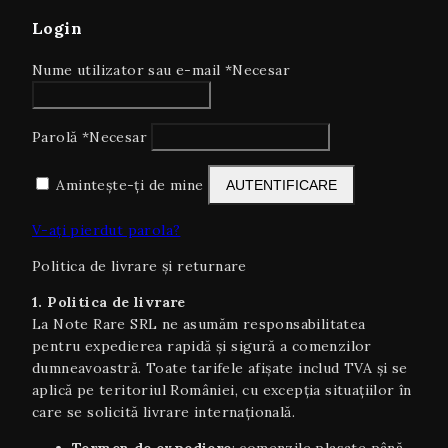
Login
Nume utilizator sau e-mail
*
Necesar
Parolă
*
Necesar
Amintește-ți de mine
AUTENTIFICARE
V-ați pierdut parola?
Politica de livrare și returnare
1. Politica de livrare
La Note Rare SRL ne asumăm responsabilitatea
pentru expedierea rapidă și sigură a comenzilor
dumneavoastră. Toate tarifele afișate includ TVA și se
aplică pe teritoriul României, cu excepția situaţiilor în
care se solicită livrare internaţională.