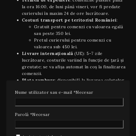
Termen de expediere
: comenzile plasate până
la ora 16:00, de luni până vineri, vor fi predate
curierului în maxim 24 de ore lucrătoare.
Costuri transport pe teritoriul României
:
Gratuit pentru comenzi cu valoarea egală
sau peste 350 lei.
Pretul curierului pentru comenzi cu
valoarea sub 450 lei.
Livrare internaţională
(UE): 5–7 zile
lucrătoare, costurile variind în funcție de țară și
greutate; se va afișa automat în coș la finalizarea
comenzii.
Plata ramburs
: disponibilă la livrarea coletelor
pe teritoriul României, cu un cost suplimentar
Nume utilizator sau e-mail
*
Necesar
de 10 lei (inclusiv TVA).
Estimări orientative
: timpii de livrare sunt
orientativi şi pot varia în funcție de stoc,
disponibilitatea curierului sau condiții
Parolă
*
Necesar
meteo/excepționale.
2. Dreptul de retragere (14 zile)