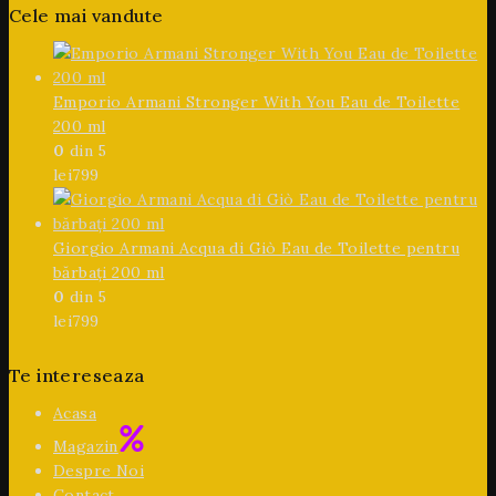
Cele mai vandute
Emporio Armani Stronger With You Eau de Toilette
200 ml
0
din 5
lei
799
Giorgio Armani Acqua di Giò Eau de Toilette pentru
bărbați 200 ml
0
din 5
lei
799
Te intereseaza
Acasa
Magazin
Despre Noi
Contact