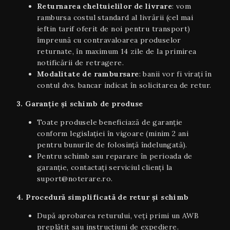
Returnarea cheltuielilor de livrare
: vom
rambursa costul standard al livrării (cel mai
ieftin tarif oferit de noi pentru transport)
împreună cu contravaloarea produselor
returnate, în maximum 14 zile de la primirea
notificării de retragere.
Modalitate de rambursare
: banii vor fi virați în
contul dvs. bancar indicat în solicitarea de retur.
3. Garanție și schimb de produse
Toate produsele beneficiază de garanție
conform legislației în vigoare (minim 2 ani
pentru bunurile de folosință îndelungată).
Pentru schimb sau reparare în perioada de
garanție, contactați serviciul clienți la
suport@noterare.ro.
4. Procedură simplificată de retur și schimb
După aprobarea returului, veți primi un AWB
preplătit sau instrucțiuni de expediere.