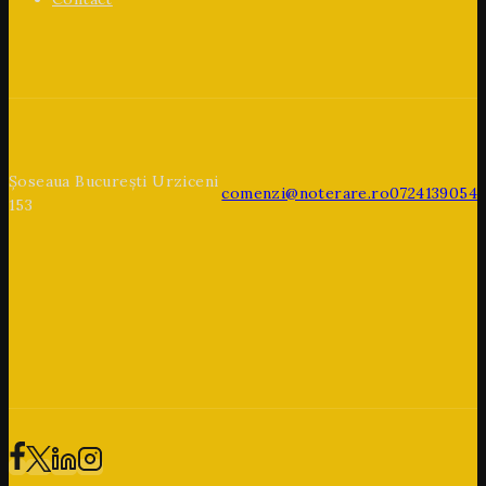
Șoseaua București Urziceni
comenzi@noterare.ro
0724139054
153