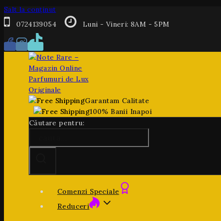
Salt la conținut
0724139054
Luni - Vineri: 8AM - 5PM
Garantam Calitate
100% Banii Inapoi
Căutare pentru:
Comenzi Speciale
Reduceri