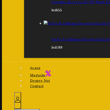
Carolina Herrera 212 VIP Black E
lei
655
Dolce & Gabbana Devotion Eau D
lei
599
Acasa
Magazin
Despre Noi
Contact