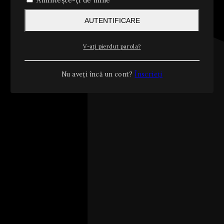
Amintește-ți de mine
AUTENTIFICARE
V-ați pierdut parola?
Nu aveți încă un cont?
Înscrieți