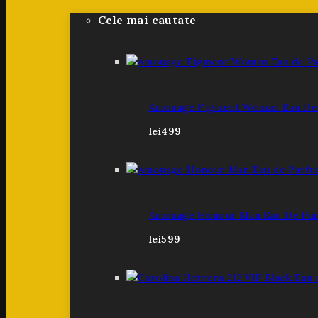
Cele mai cautate
Amouage Figment Woman Eau De 
lei
499
Amouage Honour Man Eau De Par
lei
599