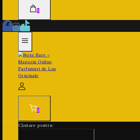
0
0
Căutare pentru: