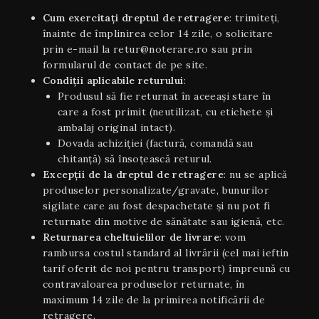
Cum exercitați dreptul de retragere
: trimiteți,
înainte de împlinirea celor 14 zile, o solicitare
prin e-mail la retur@noterare.ro sau prin
formularul de contact de pe site.
Condiţii aplicabile returului
:
Produsul să fie returnat în aceeaşi stare în
care a fost primit (neutilizat, cu etichete și
ambalaj original intact).
Dovada achiziției (factură, comandă sau
chitanță) să însoțească returul.
Excepții de la dreptul de retragere
: nu se aplică
produselor personalizate/gravate, bunurilor
sigilate care au fost despachetate și nu pot fi
returnate din motive de sănătate sau igienă, etc.
Returnarea cheltuielilor de livrare
: vom
rambursa costul standard al livrării (cel mai ieftin
tarif oferit de noi pentru transport) împreună cu
contravaloarea produselor returnate, în
maximum 14 zile de la primirea notificării de
retragere.