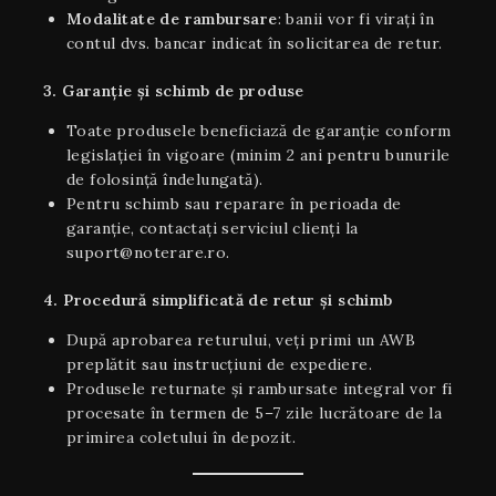
Modalitate de rambursare
: banii vor fi virați în
contul dvs. bancar indicat în solicitarea de retur.
3. Garanție și schimb de produse
Toate produsele beneficiază de garanție conform
legislației în vigoare (minim 2 ani pentru bunurile
de folosință îndelungată).
Pentru schimb sau reparare în perioada de
garanție, contactați serviciul clienți la
suport@noterare.ro.
4. Procedură simplificată de retur și schimb
După aprobarea returului, veți primi un AWB
preplătit sau instrucțiuni de expediere.
Produsele returnate și rambursate integral vor fi
procesate în termen de 5–7 zile lucrătoare de la
primirea coletului în depozit.