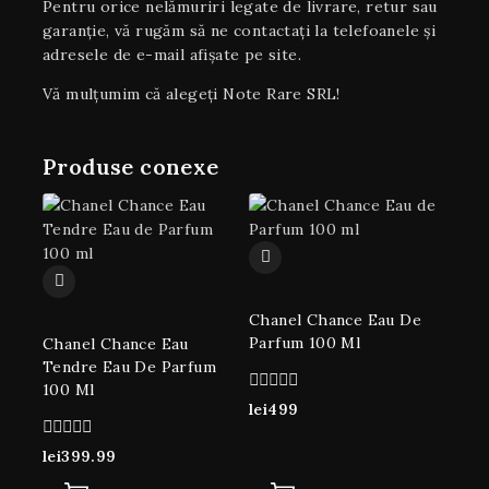
Pentru orice nelămuriri legate de livrare, retur sau
garanţie, vă rugăm să ne contactați la telefoanele și
adresele de e-mail afișate pe site.
Vă mulțumim că alegeți Note Rare SRL!
Produse conexe
Chanel Chance Eau De
Parfum 100 Ml
Chanel Chance Eau
Tendre Eau De Parfum
100 Ml
0
lei
499
din
5
0
lei
399.99
din
5