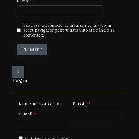
E-mail
*
Salvează-mi numele, emailul și site-ul web în
acest navigator pentru data viitoare când o să
comentez.
×
Login
Nume utilizator sau
Parolă
*
e-mail
*
Amintește-ți de mine