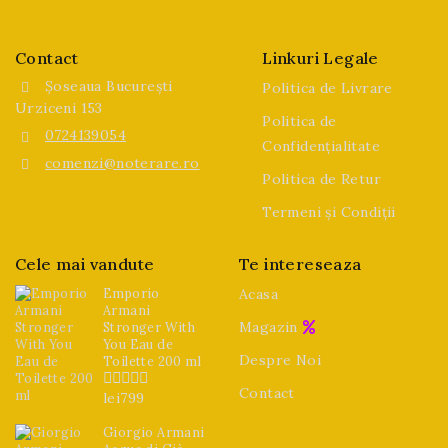
Contact
Linkuri Legale
Șoseaua București
Politica de Livrare
Urziceni 153
Politica de
0724139054
Confidențialitate
comenzi@noterare.ro
Politica de Retur
Termeni și Condiții
Cele mai vandute
Te intereseaza
Emporio
Acasa
Armani
Magazin
Stronger With
You Eau de
Despre Noi
Toilette 200 ml
Contact
lei
799
0
din
5
Giorgio Armani