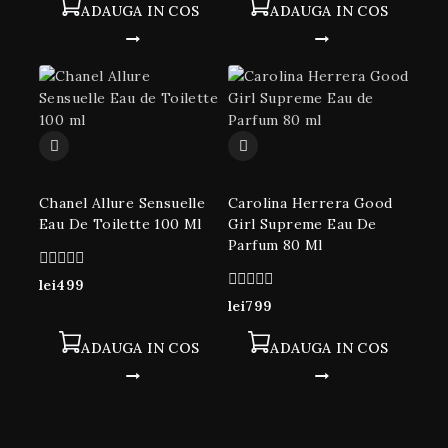
ADAUGA IN COS
ADAUGA IN COS
Chanel Allure Sensuelle
Carolina Herrera Good
Eau De Toilette 100 Ml
Girl Supreme Eau De
Parfum 80 Ml
0
lei
499
din
0
lei
799
5
din
5
ADAUGA IN COS
ADAUGA IN COS