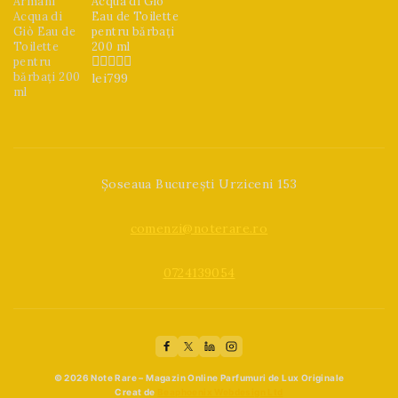
Acqua di Giò
Eau de Toilette
pentru bărbați
200 ml
lei
799
0
din
5
Șoseaua București Urziceni 153
comenzi@noterare.ro
0724139054
© 2026 Note Rare – Magazin Online Parfumuri de Lux Originale
Creat de
Beaphoenix Webdesign Ltd