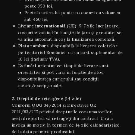
peste 350 lei.
Pretul curierului pentru comenzi cu valoarea
sub 450 lei.
Livrare internaţională
(UE): 5–7 zile lucrătoare,
costurile variind în funcție de țară și greutate; se
va afișa automat în coș la finalizarea comenzii.
Plata ramburs
: disponibilă la livrarea coletelor
pe teritoriul României, cu un cost suplimentar de
10 lei (inclusiv TVA).
Estimări orientative
: timpii de livrare sunt
orientativi şi pot varia în funcție de stoc,
disponibilitatea curierului sau condiții
meteo/excepționale.
2. Dreptul de retragere (14 zile)
Conform OUG 34/2014 și Directivei UE
2011/83/UE privind drepturile consumatorilor,
aveți dreptul să vă retrageți din contract, fără a
invoca un motiv, în termen de 14 zile calendaristice
de la data primirii produsului.