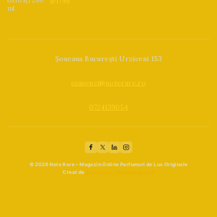
lei
799
0
din
5
Șoseaua București Urziceni 153
comenzi@noterare.ro
0724139054
© 2026 Note Rare – Magazin Online Parfumuri de Lux Originale
Creat de
Beaphoenix Webdesign Ltd