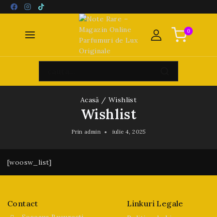
0
Acasă
/
Wishlist
Wishlist
Prin
admin
iulie 4, 2025
[woosw_list]
Contact
Linkuri Legale
Șoseaua București