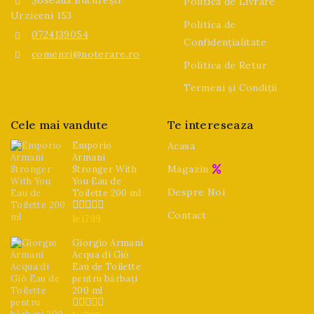
Politica de Livrare
Urziceni 153
Politica de
0724139054
Confidențialitate
comenzi@noterare.ro
Politica de Retur
Termeni și Condiții
Cele mai vandute
Te intereseaza
Emporio
Acasa
Armani
Magazin
Stronger With
You Eau de
Despre Noi
Toilette 200 ml
Contact
lei
799
0
din
5
Giorgio Armani
Acqua di Giò
Eau de Toilette
pentru bărbați
200 ml