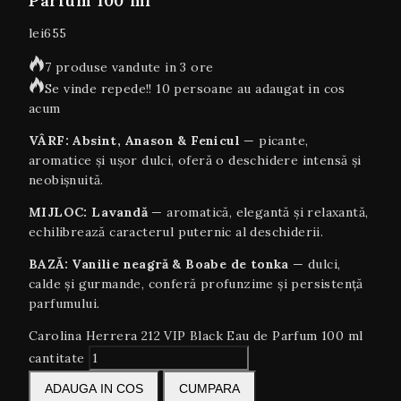
Parfum 100 ml
lei
655
7 produse vandute in 3 ore
Se vinde repede!! 10 persoane au adaugat in cos
acum
VÂRF: Absint, Anason & Fenicul
— picante,
aromatice și ușor dulci, oferă o deschidere intensă și
neobișnuită.
MIJLOC: Lavandă
— aromatică, elegantă și relaxantă,
echilibrează caracterul puternic al deschiderii.
BAZĂ: Vanilie neagră & Boabe de tonka
— dulci,
calde și gurmande, conferă profunzime și persistență
parfumului.
Carolina Herrera 212 VIP Black Eau de Parfum 100 ml
cantitate
ADAUGA IN COS
CUMPARA