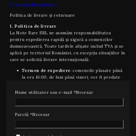
V-ați pierdut parola?
Politica de livrare și returnare
1. Politica de livrare
La Note Rare SRL ne asumăm responsabilitatea
pentru expedierea rapidă și sigură a comenzilor
dumneavoastră. Toate tarifele afișate includ TVA și se
aplică pe teritoriul României, cu excepția situaţiilor în
care se solicită livrare internaţională.
Termen de expediere
: comenzile plasate până
la ora 16:00, de luni până vineri, vor fi predate
curierului în maxim 24 de ore lucrătoare.
Costuri transport pe teritoriul României
:
Nume utilizator sau e-mail
*
Necesar
Gratuit pentru comenzi cu valoarea egală
sau peste 350 lei.
Pretul curierului pentru comenzi cu
Parolă
*
Necesar
valoarea sub 450 lei.
Livrare internaţională
(UE): 5–7 zile
lucrătoare, costurile variind în funcție de țară și