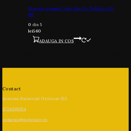
Giorgio Armani Code Eau De Toilette 125
Ml
0
din 5
lei
560
ADAUGA IN COS
Contact
Șoseaua București Urziceni 153
0724139054
comenzi@noterare.ro