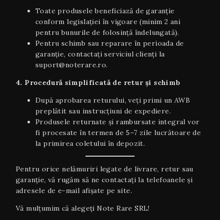
Toate produsele beneficiază de garanție
conform legislației în vigoare (minim 2 ani
pentru bunurile de folosință îndelungată).
Pentru schimb sau reparare în perioada de
garanție, contactați serviciul clienți la
suport@noterare.ro.
4. Procedură simplificată de retur și schimb
După aprobarea returului, veți primi un AWB
preplătit sau instrucțiuni de expediere.
Produsele returnate și rambursate integral vor
fi procesate în termen de 5–7 zile lucrătoare de
la primirea coletului în depozit.
Pentru orice nelămuriri legate de livrare, retur sau
garanţie, vă rugăm să ne contactați la telefoanele și
adresele de e-mail afișate pe site.
Vă mulțumim că alegeți Note Rare SRL!