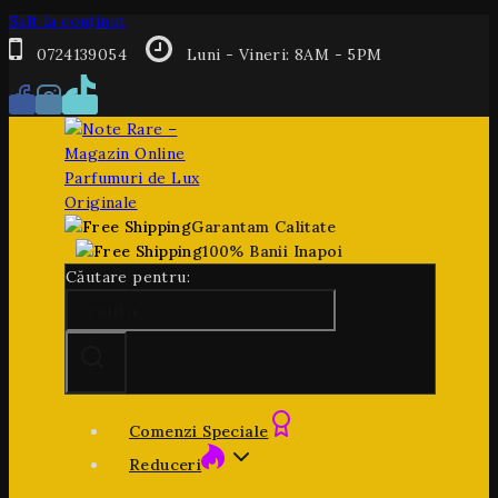
Salt la conținut
0724139054
Luni - Vineri: 8AM - 5PM
Garantam Calitate
100% Banii Inapoi
Căutare pentru:
Comenzi Speciale
Reduceri