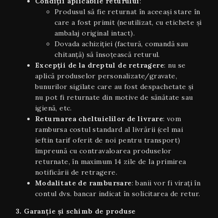
Condiţii aplicabile returului
:
Produsul să fie returnat în aceeaşi stare în
care a fost primit (neutilizat, cu etichete și
ambalaj original intact).
Dovada achiziției (factură, comandă sau
chitanță) să însoțească returul.
Excepții de la dreptul de retragere
: nu se
aplică produselor personalizate/gravate,
bunurilor sigilate care au fost despachetate și
nu pot fi returnate din motive de sănătate sau
igienă, etc.
Returnarea cheltuielilor de livrare
: vom
rambursa costul standard al livrării (cel mai
ieftin tarif oferit de noi pentru transport)
împreună cu contravaloarea produselor
returnate, în maximum 14 zile de la primirea
notificării de retragere.
Modalitate de rambursare
: banii vor fi virați în
contul dvs. bancar indicat în solicitarea de retur.
3. Garanție și schimb de produse