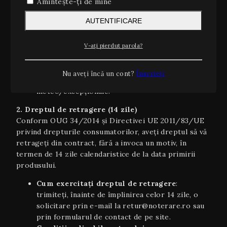
Amintește-ți de mine
greutate; se va afișa automat în coș la finalizarea
comenzii.
AUTENTIFICARE
Plata ramburs
: disponibilă la livrarea coletelor
pe teritoriul României, cu un cost suplimentar
V-ați pierdut parola?
de 10 lei (inclusiv TVA).
Estimări orientative
: timpii de livrare sunt
orientativi şi pot varia în funcție de stoc,
Nu aveți încă un cont?
Înscrieți
disponibilitatea curierului sau condiții
meteo/excepționale.
2. Dreptul de retragere (14 zile)
Conform OUG 34/2014 și Directivei UE 2011/83/UE
privind drepturile consumatorilor, aveți dreptul să vă
retrageți din contract, fără a invoca un motiv, în
termen de 14 zile calendaristice de la data primirii
produsului.
Cum exercitați dreptul de retragere
:
trimiteți, înainte de împlinirea celor 14 zile, o
solicitare prin e-mail la retur@noterare.ro sau
prin formularul de contact de pe site.