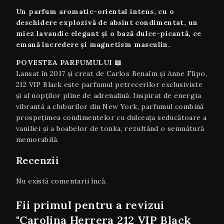
Un parfum aromatic-oriental intens, cu o
deschidere explozivă de absint condimentat, un
miez lavandic elegant și o bază dulce-picantă, ce
emană încredere și magnetism masculin.
POVESTEA PARFUMULUI 📖
Lansat în 2017 și creat de Carlos Benaïm și Anne Flipo,
212 VIP Black este parfumul petrecerilor exclusiviste
și al nopților pline de adrenalină. Inspirat de energia
vibrantă a cluburilor din New York, parfumul combină
prospețimea condimentelor cu dulceața seducătoare a
vaniliei și a boabelor de tonka, rezultând o semnătură
memorabilă.
Recenzii
Nu există comentarii încă.
Fii primul pentru a revizui
"Carolina Herrera 212 VIP Black