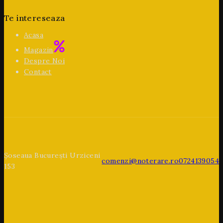
Te intereseaza
Acasa
Magazin
Despre Noi
Contact
Șoseaua București Urziceni
comenzi@noterare.ro
0724139054
153