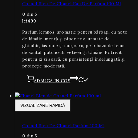
Chanel Bleu De Chanel Eau De Parfum 100 Ml
0
din 5
lei
499
Parfum lemnos-aromatic pentru bărbați, cu note
de lămâie, mentă și piper roz, urmate de
ghimbir, iasomie și nucșoară, pe o bază de lemn
de santal, patchouli, vetiver și tămâie. Potrivit
pentru zi și seară, cu persistență îndelungată și
proiecție moderată.
ADAUGA IN COS
VIZUALIZARE RAPIDĂ
Chanel Bleu De Chanel Parfum 100 Ml
0
din 5