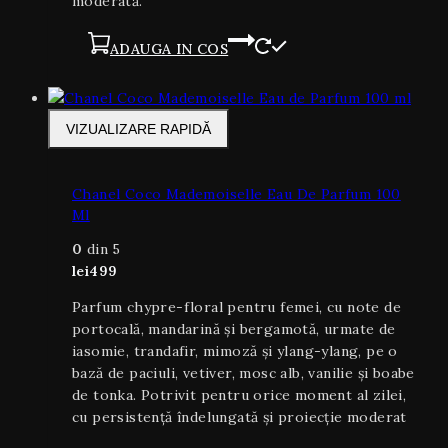
moderată.
ADAUGA IN COS
VIZUALIZARE RAPIDĂ
Chanel Coco Mademoiselle Eau De Parfum 100
Ml
0
din 5
lei
499
Parfum chypre-floral pentru femei, cu note de
portocală, mandarină și bergamotă, urmate de
iasomie, trandafir, mimoză și ylang-ylang, pe o
bază de paciuli, vetiver, mosc alb, vanilie și boabe
de tonka. Potrivit pentru orice moment al zilei,
cu persistență îndelungată și proiecție moderat