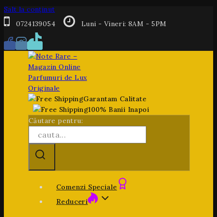
Salt la conținut
0724139054
Luni - Vineri: 8AM - 5PM
Garantam Calitate
100% Banii Inapoi
Căutare pentru:
Comenzi Speciale
Reduceri