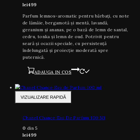
lei
499
Parfum lemnos-aromatic pentru bărbați, cu note
de lămâie, bergamotă și mentă, lavandă,
geranium și ananas, pe o bază de lemn de santal,
cedru, tonka și lemn de oud. Potrivit pentru
seară și ocazii speciale, cu persistență
îndelungată și proiecție moderată spre
puternică.
ADAUGA IN COS
VIZUALIZARE RAPIDĂ
Chanel Chance Eau De Parfum 100 Ml
0
din 5
lei
499