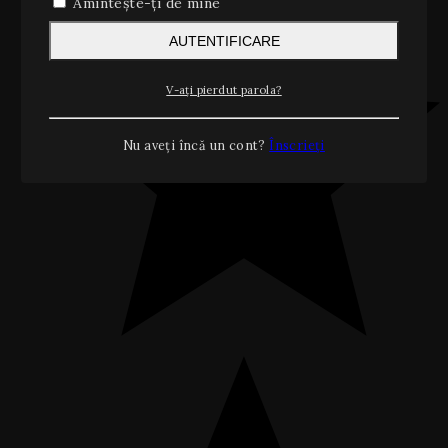
Amintește-ți de mine
AUTENTIFICARE
V-ați pierdut parola?
Nu aveți încă un cont?
Înscrieți