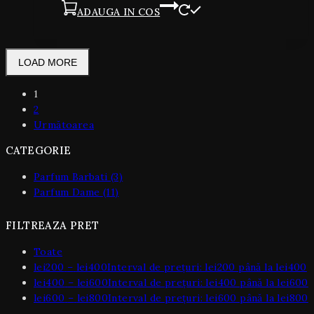
ADAUGA IN COS
LOAD MORE
1
2
Următoarea
CATEGORIE
Parfum Barbati
(3)
Parfum Dame
(11)
FILTREAZA PRET
Toate
lei
200
–
lei
400
Interval de prețuri: lei200 până la lei400
lei
400
–
lei
600
Interval de prețuri: lei400 până la lei600
lei
600
–
lei
800
Interval de prețuri: lei600 până la lei800