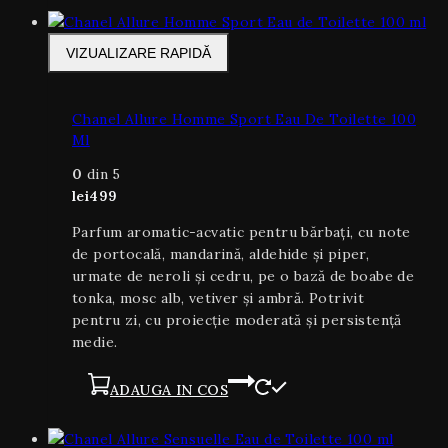
VIZUALIZARE RAPIDĂ
Chanel Allure Homme Sport Eau De Toilette 100
Ml
0
din 5
lei
499
Parfum aromatic-acvatic pentru bărbați, cu note
de portocală, mandarină, aldehide și piper,
urmate de neroli și cedru, pe o bază de boabe de
tonka, mosc alb, vetiver și ambră. Potrivit
pentru zi, cu proiecție moderată și persistență
medie.
ADAUGA IN COS