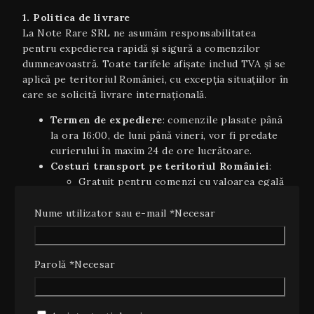
1. Politica de livrare
La Note Rare SRL ne asumăm responsabilitatea
pentru expedierea rapidă și sigură a comenzilor
dumneavoastră. Toate tarifele afișate includ TVA și se
aplică pe teritoriul României, cu excepția situaţiilor în
care se solicită livrare internaţională.
Termen de expediere
: comenzile plasate până
la ora 16:00, de luni până vineri, vor fi predate
curierului în maxim 24 de ore lucrătoare.
Costuri transport pe teritoriul României
:
Gratuit pentru comenzi cu valoarea egală
sau peste 350 lei.
Pretul curierului pentru comenzi cu
Nume utilizator sau e-mail
*
Necesar
valoarea sub 450 lei.
Livrare internaţională
(UE): 5–7 zile
lucrătoare, costurile variind în funcție de țară și
Parolă
*
Necesar
greutate; se va afișa automat în coș la finalizarea
comenzii.
Plata ramburs
: disponibilă la livrarea coletelor