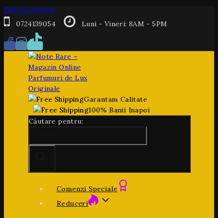
Salt la conținut
0724139054
Luni - Vineri: 8AM - 5PM
Garantam Calitate
100% Banii Inapoi
Căutare pentru:
Comenzi Speciale
Reduceri