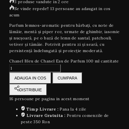
3 produse vandute in 2 ore
Se vinde repede!! 13 persoane au adaugat in cos
acum
Parfum lemnos-aromatic pentru bărbați, cu note de
lămâie, mentă și piper roz, urmate de ghimbir, iasomie
și nucșoară, pe o bază de lemn de santal, patchouli,
vetiver și tămâie. Potrivit pentru zi și seară, cu
persistență îndelungată și proiecție moderată.
Chanel Bleu de Chanel Eau de Parfum 100 ml cantitate
ADAUGA IN COS
CUMPARA
DISTRIBUIE
16
persoane pe pagina in acest moment
Timp Livrare :
Pana la 4 zile
Livrare Gratuita :
Pentru comenzile de
peste 350 Ron