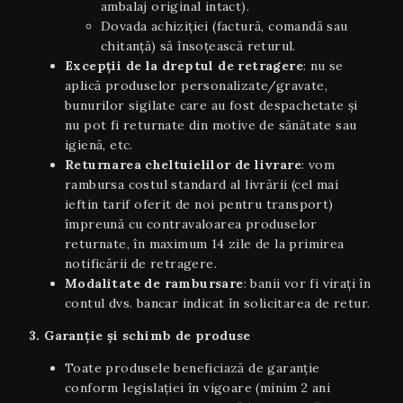
ambalaj original intact).
Dovada achiziției (factură, comandă sau
chitanță) să însoțească returul.
Excepții de la dreptul de retragere
: nu se
aplică produselor personalizate/gravate,
bunurilor sigilate care au fost despachetate și
nu pot fi returnate din motive de sănătate sau
igienă, etc.
Returnarea cheltuielilor de livrare
: vom
rambursa costul standard al livrării (cel mai
ieftin tarif oferit de noi pentru transport)
împreună cu contravaloarea produselor
returnate, în maximum 14 zile de la primirea
notificării de retragere.
Modalitate de rambursare
: banii vor fi virați în
contul dvs. bancar indicat în solicitarea de retur.
3. Garanție și schimb de produse
Toate produsele beneficiază de garanție
conform legislației în vigoare (minim 2 ani