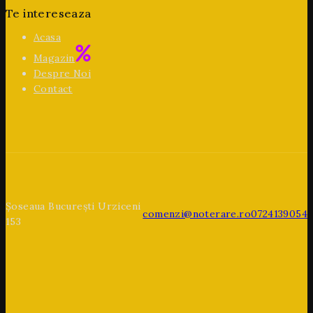
Te intereseaza
Acasa
Magazin
Despre Noi
Contact
Șoseaua București Urziceni
comenzi@noterare.ro
0724139054
153