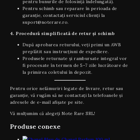
pentru bunurile de folosință îndelungată).
Pentru schimb sau reparare în perioada de
garanție, contactați serviciul clienți la
suport@noterare.ro.
4. Procedură simplificată de retur și schimb
După aprobarea returului, veți primi un AWB
preplătit sau instrucțiuni de expediere.
Produsele returnate și rambursate integral vor
fi procesate în termen de 5–7 zile lucrătoare de
la primirea coletului în depozit.
Pentru orice nelămuriri legate de livrare, retur sau
garanţie, vă rugăm să ne contactați la telefoanele și
adresele de e-mail afișate pe site.
Vă mulțumim că alegeți Note Rare SRL!
Produse conexe