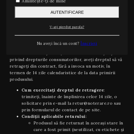
Amintește-ți de mine
pe teritoriul României, cu un cost suplimentar
de 10 lei (inclusiv TVA).
AUTENTIFICARE
Estimări orientative
: timpii de livrare sunt
orientativi şi pot varia în funcție de stoc,
V-ați pierdut parola?
disponibilitatea curierului sau condiții
meteo/excepționale.
Nu aveți încă un cont?
Înscrieți
2. Dreptul de retragere (14 zile)
Conform OUG 34/2014 și Directivei UE 2011/83/UE
privind drepturile consumatorilor, aveți dreptul să vă
retrageți din contract, fără a invoca un motiv, în
termen de 14 zile calendaristice de la data primirii
produsului.
Cum exercitați dreptul de retragere
:
trimiteți, înainte de împlinirea celor 14 zile, o
solicitare prin e-mail la retur@noterare.ro sau
prin formularul de contact de pe site.
Condiţii aplicabile returului
:
Produsul să fie returnat în aceeaşi stare în
care a fost primit (neutilizat, cu etichete și