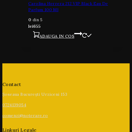
Carolina Herrera 212 VIP Black Eau De
Parfum 100 Ml
0
din 5
lei
655
ADAUGA IN COS
Contact
Șoseaua București Urziceni 153
0724139054
comenzi@noterare.ro
Linkuri Legale