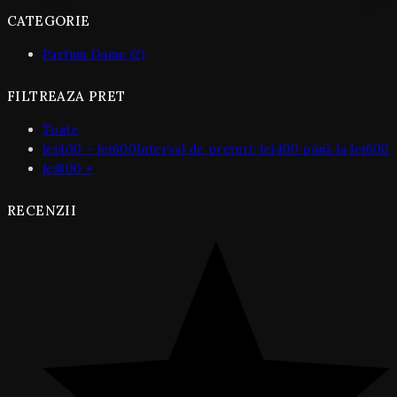
CATEGORIE
Parfum Dame
(2)
FILTREAZA PRET
Toate
lei
400
–
lei
600
Interval de prețuri: lei400 până la lei600
lei
800
+
RECENZII