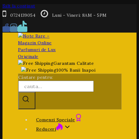
Salt la conținut
0724139054
Luni - Vineri: 8AM - 5PM
Garantam Calitate
100% Banii Inapoi
Căutare pentru:
Comenzi Speciale
Reduceri