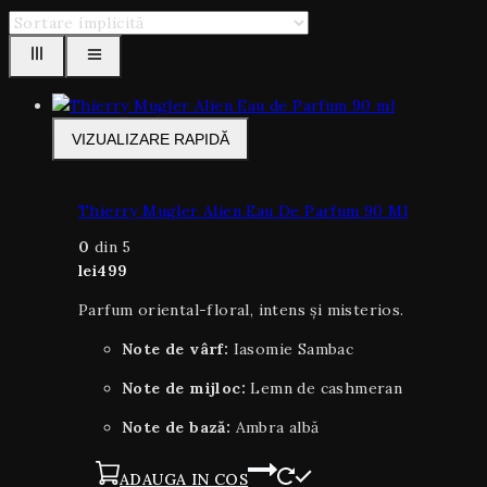
VIZUALIZARE RAPIDĂ
Thierry Mugler Alien Eau De Parfum 90 Ml
0
din 5
lei
499
Parfum oriental-floral, intens și misterios.
Note de vârf:
Iasomie Sambac
Note de mijloc:
Lemn de cashmeran
Note de bază:
Ambra albă
ADAUGA IN COS