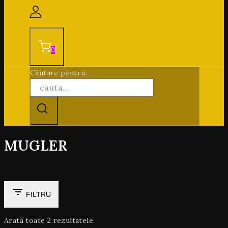
0
Căutare pentru:
MUGLER
FILTRU
Arată toate
2
rezultatele