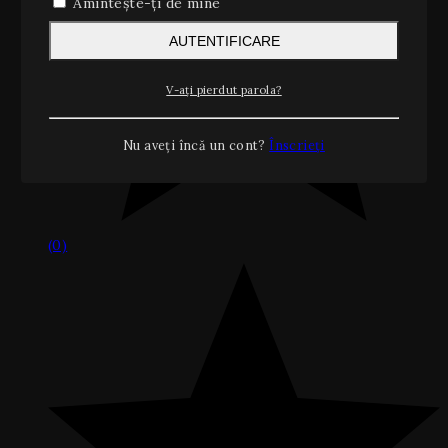
Amintește-ți de mine
AUTENTIFICARE
V-ați pierdut parola?
Nu aveți încă un cont?
Înscrieți
(0)