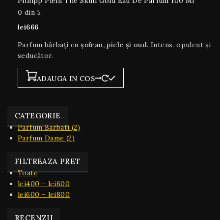
Philipp Plein The Skull Gold Eau De Parfum 100 Ml
0
din 5
lei
666
Parfum bărbați cu
șofran, piele și oud
. Intens, opulent și
seducător.
ADAUGA IN COS
CATEGORIE
Parfum Barbati
(2)
Parfum Dame
(2)
FILTREAZA PRET
Toate
Interval
lei
400
–
lei
600
de
Interval
lei
600
–
lei
800
prețuri:
de
lei400
prețuri:
RECENZII