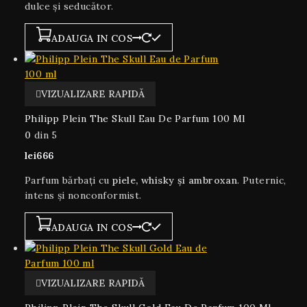
dulce și seducător.
ADAUGA IN COS
VIZUALIZARE RAPIDĂ
Philipp Plein The Skull Eau De Parfum 100 Ml
0
din 5
lei
666
Parfum bărbați cu
piele, whisky și ambroxan
. Puternic,
intens și nonconformist.
ADAUGA IN COS
VIZUALIZARE RAPIDĂ