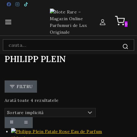
Salt
la
conținut
0
Căutare
pentru:
PHILIPP PLEIN
FILTRU
Arată toate
4
rezultatele