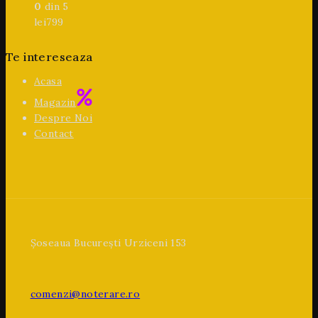
0
din 5
lei
799
Te intereseaza
Acasa
Magazin
Despre Noi
Contact
Șoseaua București Urziceni 153
comenzi@noterare.ro