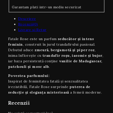
Garantam plati intr-un mediu securizat
Descriere
Recenzii(0)
Livrare si Retur
Fatale Rose este un parfum
seducător și intens
feminin
, construit în jurul trandafirului pasional.
Debutul aduce
zmeură, bergamotă și piper roz
,
inima înflorește cu
trandafir roșu, iasomie și bujor
,
iar baza persistentă conține
vanilie de Madagascar,
patchouli și mosc alb
.
Povestea parfumului:
Inspirat de feminitatea fatală și senzualitatea
irezistibilă, Fatale Rose surprinde
puterea de
seducție și eleganța misterioasă
a femeii moderne.
Recenzii