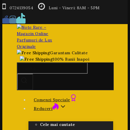
Salt
la
0724139054
Luni - Vineri: 8AM - 5PM
conținut
Garantam Calitate
100% Banii Inapoi
Căutare
pentru:
Comenzi Speciale
Reduceri
Cele mai cautate