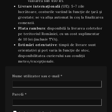
valoarea sub 450 lei.
Livrare internaţională
(UE): 5–7 zile
lucrătoare, costurile variind în funcție de țară și
greutate; se va afișa automat în coș la finalizarea
comenzii.
Plata ramburs
: disponibilă la livrarea coletelor
pe teritoriul României, cu un cost suplimentar
de 10 lei (inclusiv TVA).
Estimări orientative
: timpii de livrare sunt
orientativi şi pot varia în funcție de stoc,
disponibilitatea curierului sau condiții
meteo/excepționale.
2. Dreptul de retragere (14 zile)
Necesar
Conform OUG 34/2014 și Directivei UE 2011/83/UE
Nume utilizator sau e-mail
*
privind drepturile consumatorilor, aveți dreptul să vă
retrageți din contract, fără a invoca un motiv, în
termen de 14 zile calendaristice de la data primirii
Necesar
Parolă
*
produsului.
Cum exercitați dreptul de retragere
: