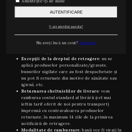
trimiteți, înainte de împlinirea celor 14 zile, o
Amintește-ți de mine
solicitare prin e-mail la retur@noterare.ro sau
AUTENTIFICARE
prin formularul de contact de pe site.
Condiţii aplicabile returului
:
Produsul să fie returnat în aceeaşi stare în
V-ați pierdut parola?
care a fost primit (neutilizat, cu etichete și
ambalaj original intact).
Nu aveți încă un cont?
Înscrieți
Dovada achiziției (factură, comandă sau
chitanță) să însoțească returul.
Excepții de la dreptul de retragere
: nu se
aplică produselor personalizate/gravate,
bunurilor sigilate care au fost despachetate și
nu pot fi returnate din motive de sănătate sau
igienă, etc.
Returnarea cheltuielilor de livrare
: vom
rambursa costul standard al livrării (cel mai
ieftin tarif oferit de noi pentru transport)
împreună cu contravaloarea produselor
returnate, în maximum 14 zile de la primirea
notificării de retragere.
Modalitate de rambursare
: banii vor fi virați în