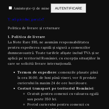
Amintește-ți de mine
AUTENTIFICARE
V-ați pierdut parola?
Politica de livrare și returnare
1. Politica de livrare
La Note Rare SRL ne asumăm responsabilitatea
pentru expedierea rapidă și sigură a comenzilor
dumneavoastră. Toate tarifele afișate includ TVA și se
aplică pe teritoriul României, cu excepția situaţiilor în
care se solicită livrare internaţională.
Termen de expediere
: comenzile plasate până
la ora 16:00, de luni până vineri, vor fi predate
curierului în maxim 24 de ore lucrătoare.
Costuri transport pe teritoriul României
:
Gratuit pentru comenzi cu valoarea egală
sau peste 350 lei.
Pretul curierului pentru comenzi cu