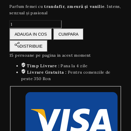
Parfum femei cu
trandafir, zmeură și vanilie
. Intens,
senzual și pasional
Philipp
Plein
ADAUGA IN COS
CUMPARA
Fatale
Rose
DISTRIBUIE
Eau
de
15
persoane pe pagina in acest moment
Parfum
Timp Livrare :
Pana la 4 zile
100
Livrare Gratuita :
Pentru comenzile de
ml
peste 350 Ron
cantitate