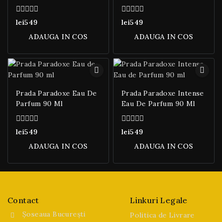
0
0
lei
549
lei
549
din
din
5
5
ADAUGA IN COS
ADAUGA IN COS
Prada Paradoxe Eau De
Prada Paradoxe Intense
Parfum 90 Ml
Eau De Parfum 90 Ml
0
0
lei
549
lei
549
din
din
5
5
ADAUGA IN COS
ADAUGA IN COS
Contact
Linkuri Legale
Șoseaua București
Politica de Livrare