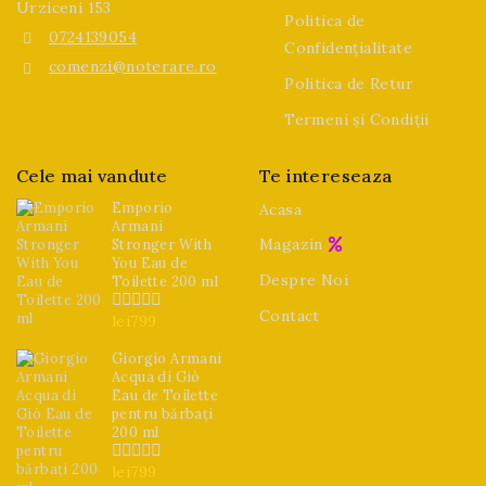
Urziceni 153
Politica de
0724139054
Confidențialitate
comenzi@noterare.ro
Politica de Retur
Termeni și Condiții
Cele mai vandute
Te intereseaza
Emporio
Acasa
Armani
Magazin
Stronger With
You Eau de
Despre Noi
Toilette 200 ml
Contact
lei
799
0
din
5
Giorgio Armani
Acqua di Giò
Eau de Toilette
pentru bărbați
200 ml
lei
799
0