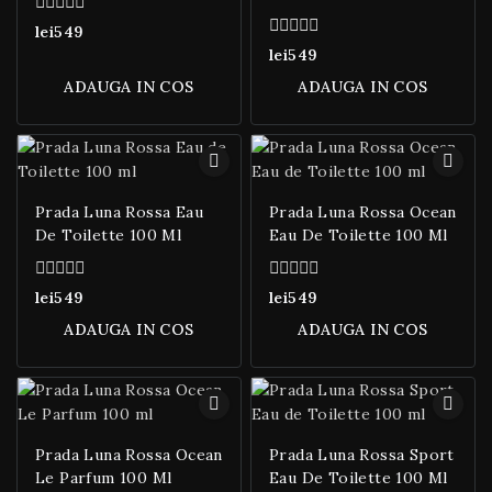
0
lei
549
din
0
lei
549
5
din
5
ADAUGA IN COS
ADAUGA IN COS
Prada Luna Rossa Eau
Prada Luna Rossa Ocean
De Toilette 100 Ml
Eau De Toilette 100 Ml
0
0
lei
549
lei
549
din
din
5
5
ADAUGA IN COS
ADAUGA IN COS
Prada Luna Rossa Ocean
Prada Luna Rossa Sport
Le Parfum 100 Ml
Eau De Toilette 100 Ml