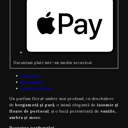
Garantam plati intr-un mediu securizat
Descriere
Recenzii(0)
Livrare si Retur
Un parfum floral-ambre mai profund, cu deschidere
de
bergamotă și pară
, o inimă elegantă de
iasomie și
floare de portocal
, și o bază persistentă de
vanilie,
ambra și mosc
.
Povestea parfumului