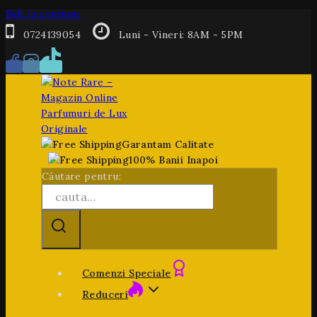
Salt la conținut
0724139054
Luni - Vineri: 8AM - 5PM
Garantam Calitate
100% Banii Inapoi
Căutare pentru:
Comenzi Speciale
Reduceri