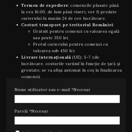
Termen de expediere
: comenzile plasate până
la ora 16:00, de luni până vineri, vor fi predate
curierului în maxim 24 de ore lucrătoare.
Costuri transport pe teritoriul României
:
Gratuit pentru comenzi cu valoarea egală
sau peste 350 lei.
Pretul curierului pentru comenzi cu
valoarea sub 450 lei.
Livrare internaţională
(UE): 5–7 zile
lucrătoare, costurile variind în funcție de țară și
greutate; se va afișa automat în coș la finalizarea
comenzii.
Plata ramburs
: disponibilă la livrarea coletelor
Nume utilizator sau e-mail
*
Necesar
pe teritoriul României, cu un cost suplimentar
de 10 lei (inclusiv TVA).
Estimări orientative
: timpii de livrare sunt
orientativi şi pot varia în funcție de stoc,
Parolă
*
Necesar
disponibilitatea curierului sau condiții
meteo/excepționale.