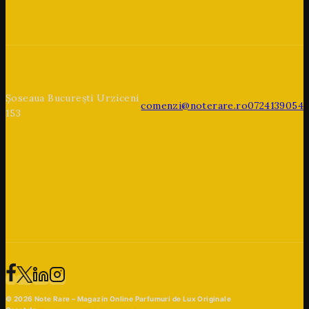
Șoseaua București Urziceni
comenzi@noterare.ro
0724139054
153
© 2026 Note Rare – Magazin Online Parfumuri de Lux Originale