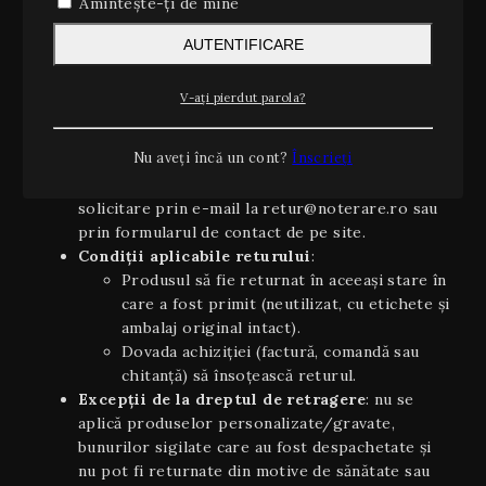
2. Dreptul de retragere (14 zile)
Amintește-ți de mine
Conform OUG 34/2014 și Directivei UE 2011/83/UE
AUTENTIFICARE
privind drepturile consumatorilor, aveți dreptul să vă
retrageți din contract, fără a invoca un motiv, în
termen de 14 zile calendaristice de la data primirii
V-ați pierdut parola?
produsului.
Nu aveți încă un cont?
Înscrieți
Cum exercitați dreptul de retragere
:
trimiteți, înainte de împlinirea celor 14 zile, o
solicitare prin e-mail la retur@noterare.ro sau
prin formularul de contact de pe site.
Condiţii aplicabile returului
:
Produsul să fie returnat în aceeaşi stare în
care a fost primit (neutilizat, cu etichete și
ambalaj original intact).
Dovada achiziției (factură, comandă sau
chitanță) să însoțească returul.
Excepții de la dreptul de retragere
: nu se
aplică produselor personalizate/gravate,
bunurilor sigilate care au fost despachetate și
nu pot fi returnate din motive de sănătate sau