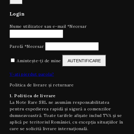
Login
Nume utilizator sau e-mail
*
Necesar
Parolă
*
Necesar
Amintește-ți de mine
AUTENTIFICARE
V-ați pierdut parola?
Politica de livrare și returnare
1. Politica de livrare
La Note Rare SRL ne asumăm responsabilitatea
pentru expedierea rapidă și sigură a comenzilor
dumneavoastră. Toate tarifele afișate includ TVA și se
aplică pe teritoriul României, cu excepția situaţiilor în
care se solicită livrare internaţională.