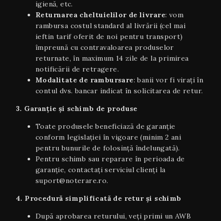
igienă, etc.
Returnarea cheltuielilor de livrare
: vom
rambursa costul standard al livrării (cel mai
ieftin tarif oferit de noi pentru transport)
împreună cu contravaloarea produselor
returnate, în maximum 14 zile de la primirea
notificării de retragere.
Modalitate de rambursare
: banii vor fi virați în
contul dvs. bancar indicat în solicitarea de retur.
3. Garanție și schimb de produse
Toate produsele beneficiază de garanție
conform legislației în vigoare (minim 2 ani
pentru bunurile de folosință îndelungată).
Pentru schimb sau reparare în perioada de
garanție, contactați serviciul clienți la
suport@noterare.ro.
4. Procedură simplificată de retur și schimb
După aprobarea returului, veți primi un AWB