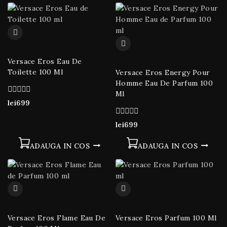
Versace Eros Eau De
Toilette 100 Ml
Versace Eros Energy Pour
Homme Eau De Parfum 100
Ml
0
lei
699
din
5
0
lei
699
din
5
ADAUGA IN COS
ADAUGA IN COS
Versace Eros Flame Eau De
Versace Eros Parfum 100 Ml