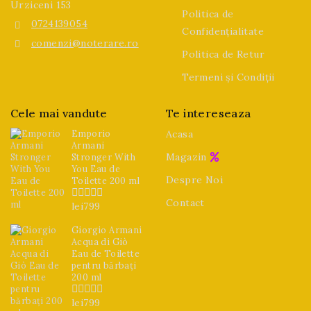
Urziceni 153
Politica de
0724139054
Confidențialitate
comenzi@noterare.ro
Politica de Retur
Termeni și Condiții
Cele mai vandute
Te intereseaza
Emporio
Acasa
Armani
Magazin
Stronger With
You Eau de
Despre Noi
Toilette 200 ml
Contact
lei
799
0
din
5
Giorgio Armani
Acqua di Giò
Eau de Toilette
pentru bărbați
200 ml
lei
799
0