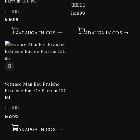
Parfum 100 Ml
0
lei
699
din
0
lei
699
5
din
5
ADAUGA IN COS
ADAUGA IN COS
Versace Man Eau Fraîche
Extrême Eau De Parfum 100
Ml
0
lei
999
din
5
ADAUGA IN COS