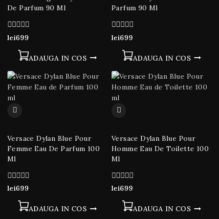
De Parfum 90 Ml
Parfum 90 Ml
0
0
lei
699
lei
699
din
din
5
5
ADAUGA IN COS
ADAUGA IN COS
Versace Dylan Blue Pour
Versace Dylan Blue Pour
Femme Eau De Parfum 100
Homme Eau De Toilette 100
Ml
Ml
0
0
lei
699
lei
699
din
din
5
5
ADAUGA IN COS
ADAUGA IN COS