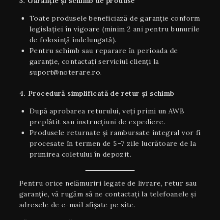
3. Garanție și schimb de produse
Toate produsele beneficiază de garanție conform
legislației în vigoare (minim 2 ani pentru bunurile
de folosință îndelungată).
Pentru schimb sau reparare în perioada de
garanție, contactați serviciul clienți la
suport@noterare.ro.
4. Procedură simplificată de retur și schimb
După aprobarea returului, veți primi un AWB
preplătit sau instrucțiuni de expediere.
Produsele returnate și rambursate integral vor fi
procesate în termen de 5–7 zile lucrătoare de la
primirea coletului în depozit.
Pentru orice nelămuriri legate de livrare, retur sau
garanţie, vă rugăm să ne contactați la telefoanele și
adresele de e-mail afișate pe site.