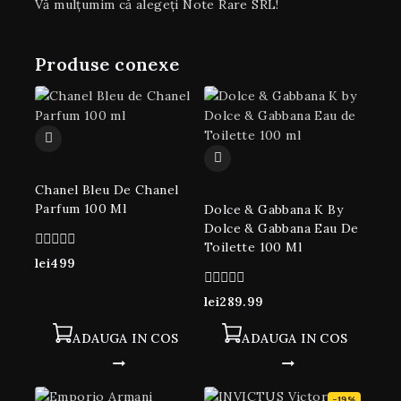
Vă mulțumim că alegeți Note Rare SRL!
Produse conexe
Chanel Bleu De Chanel
Parfum 100 Ml
Dolce & Gabbana K By
Dolce & Gabbana Eau De
Toilette 100 Ml
0
lei
499
din
5
0
lei
289.99
din
5
ADAUGA IN COS
ADAUGA IN COS
-19%