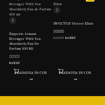
INVICTUS Victory Elixir
Emporio Armani
5.00
lei
590
lei
480
Stronger With You
din 5
Absolutely Eau De
Parfum 100 Ml
0
lei
450
din
5
ADAUGA IN COS
ADAUGA IN COS