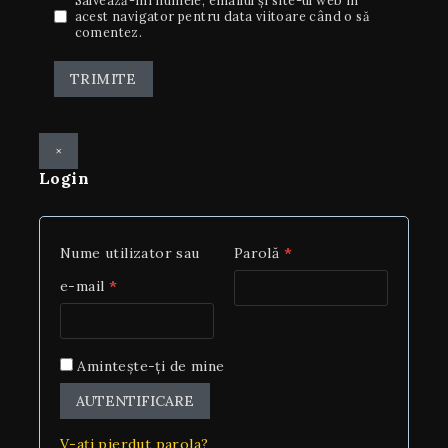
Salvează-mi numele, emailul și site-ul web în
acest navigator pentru data viitoare când o să
comentez.
×
Login
Nume utilizator sau
Parolă
*
e-mail
*
Amintește-ți de mine
AUTENTIFICARE
V-ați pierdut parola?