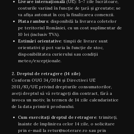
Livrare internaţională
(UE): 5–7 zile lucrătoare,
costurile variind în funcție de țară și greutate; se
va afișa automat în coș la finalizarea comenzii.
Plata ramburs
: disponibilă la livrarea coletelor
pe teritoriul României, cu un cost suplimentar de
10 lei (inclusiv TVA).
Estimări orientative
: timpii de livrare sunt
orientativi şi pot varia în funcție de stoc,
disponibilitatea curierului sau condiții
meteo/excepționale.
2. Dreptul de retragere (14 zile)
Conform OUG 34/2014 și Directivei UE
2011/83/UE privind drepturile consumatorilor,
aveți dreptul să vă retrageți din contract, fără a
invoca un motiv, în termen de 14 zile calendaristice
de la data primirii produsului.
Cum exercitați dreptul de retragere
: trimiteți,
înainte de împlinirea celor 14 zile, o solicitare
prin e-mail la retur@noterare.ro sau prin