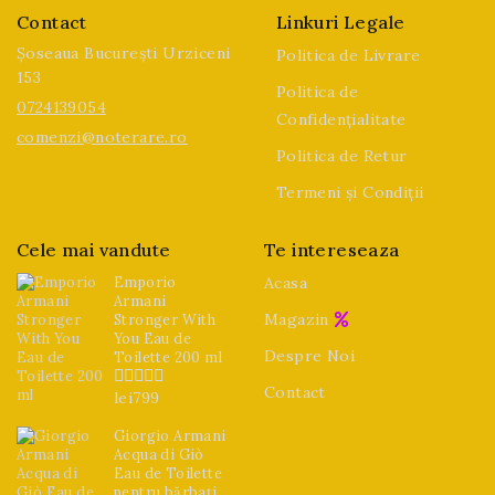
Contact
Linkuri Legale
Șoseaua București Urziceni
Politica de Livrare
153
Politica de
0724139054
Confidențialitate
comenzi@noterare.ro
Politica de Retur
Termeni și Condiții
Cele mai vandute
Te intereseaza
Emporio
Acasa
Armani
Magazin
Stronger With
You Eau de
Despre Noi
Toilette 200 ml
Contact
lei
799
0
din
5
Giorgio Armani
Acqua di Giò
Eau de Toilette
pentru bărbați