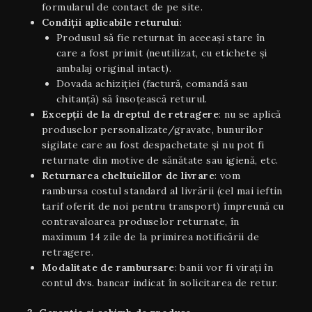
formularul de contact de pe site.
Condiţii aplicabile returului
:
Produsul să fie returnat în aceeaşi stare în
care a fost primit (neutilizat, cu etichete și
ambalaj original intact).
Dovada achiziției (factură, comandă sau
chitanță) să însoțească returul.
Excepții de la dreptul de retragere
: nu se aplică
produselor personalizate/gravate, bunurilor
sigilate care au fost despachetate și nu pot fi
returnate din motive de sănătate sau igienă, etc.
Returnarea cheltuielilor de livrare
: vom
rambursa costul standard al livrării (cel mai ieftin
tarif oferit de noi pentru transport) împreună cu
contravaloarea produselor returnate, în
maximum 14 zile de la primirea notificării de
retragere.
Modalitate de rambursare
: banii vor fi virați în
contul dvs. bancar indicat în solicitarea de retur.