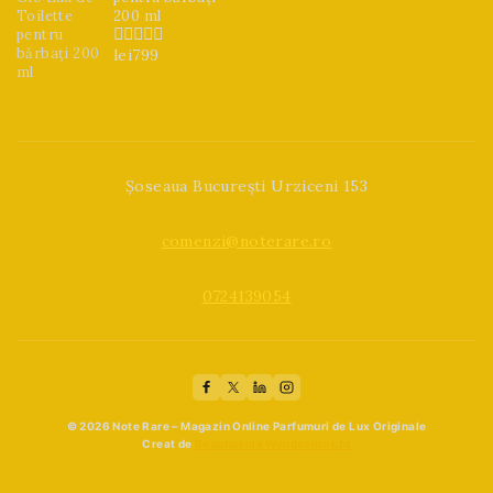
200 ml
lei
799
0
din
5
Șoseaua București Urziceni 153
comenzi@noterare.ro
0724139054
© 2026 Note Rare – Magazin Online Parfumuri de Lux Originale
Creat de
Beaphoenix Webdesign Ltd