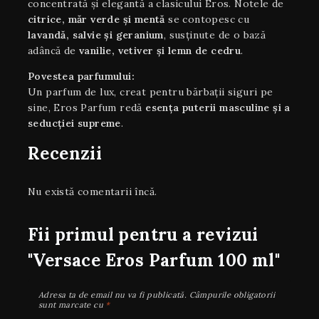
concentrată și elegantă a clasicului Eros. Notele de
citrice, măr verde și mentă
se contopesc cu
lavandă, salvie și geranium
, susținute de o bază
adâncă de
vanilie, vetiver și lemn de cedru
.
Povestea parfumului:
Un parfum de lux, creat pentru bărbații siguri pe
sine, Eros Parfum redă
esența puterii masculine și a
seducției supreme
.
Recenzii
Nu există comentarii încă.
Fii primul pentru a revizui
"Versace Eros Parfum 100 ml"
Adresa ta de email nu va fi publicată.
Câmpurile obligatorii
sunt marcate cu
*