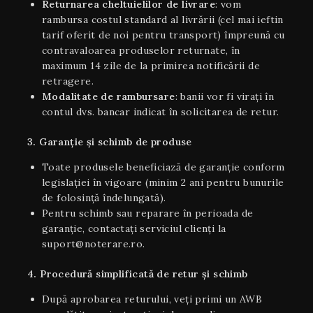
Returnarea cheltuielilor de livrare
: vom
rambursa costul standard al livrării (cel mai ieftin
tarif oferit de noi pentru transport) împreună cu
contravaloarea produselor returnate, în
maximum 14 zile de la primirea notificării de
retragere.
Modalitate de rambursare
: banii vor fi virați în
contul dvs. bancar indicat în solicitarea de retur.
3. Garanție și schimb de produse
Toate produsele beneficiază de garanție conform
legislației în vigoare (minim 2 ani pentru bunurile
de folosință îndelungată).
Pentru schimb sau reparare în perioada de
garanție, contactați serviciul clienți la
suport@noterare.ro.
4. Procedură simplificată de retur și schimb
După aprobarea returului, veți primi un AWB