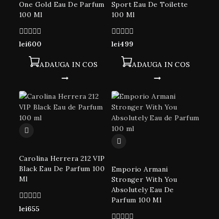
One Gold Eau De Parfum
Sport Eau De Toilette
100 Ml
100 Ml
0
0
lei
600
lei
499
din
din
5
5
ADAUGA IN COS
ADAUGA IN COS
Carolina Herrera 212 VIP
Black Eau De Parfum 100
Emporio Armani
Ml
Stronger With You
Absolutely Eau De
Parfum 100 Ml
0
lei
655
din