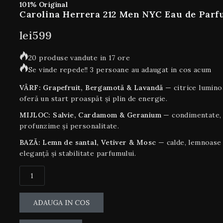
101% Original
Carolina Herrera 212 Men NYC Eau de Parf
lei
599
20 produse vandute in 17 ore
Se vinde repede!! 3 persoane au adaugat in cos acum
VÂRF: Grapefruit, Bergamotă & Lavandă
— citrice lumino
oferă un start proaspăt și plin de energie.
MIJLOC: Salvie, Cardamom & Geranium
— condimentate, v
profunzime și personalitate.
BAZĂ: Lemn de santal, Vetiver & Mosc
— calde, lemnoase 
eleganță și stabilitate parfumului.
ADAUGA IN COS