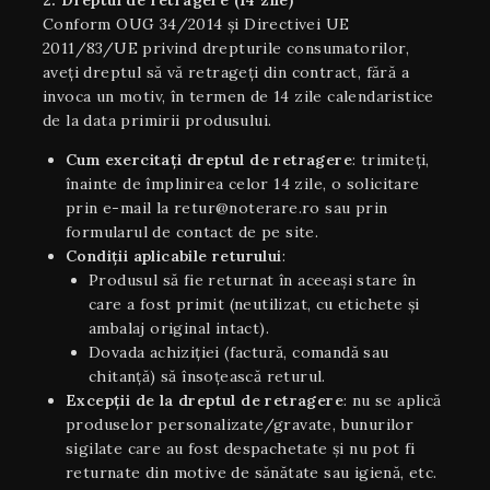
Conform OUG 34/2014 și Directivei UE
2011/83/UE privind drepturile consumatorilor,
aveți dreptul să vă retrageți din contract, fără a
invoca un motiv, în termen de 14 zile calendaristice
de la data primirii produsului.
Cum exercitați dreptul de retragere
: trimiteți,
înainte de împlinirea celor 14 zile, o solicitare
prin e-mail la retur@noterare.ro sau prin
formularul de contact de pe site.
Condiţii aplicabile returului
:
Produsul să fie returnat în aceeaşi stare în
care a fost primit (neutilizat, cu etichete și
ambalaj original intact).
Dovada achiziției (factură, comandă sau
chitanță) să însoțească returul.
Excepții de la dreptul de retragere
: nu se aplică
produselor personalizate/gravate, bunurilor
sigilate care au fost despachetate și nu pot fi
returnate din motive de sănătate sau igienă, etc.