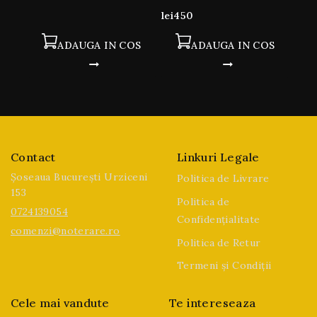
5
0
lei
450
din
5
ADAUGA IN COS
ADAUGA IN COS
Contact
Linkuri Legale
Șoseaua București Urziceni
Politica de Livrare
153
Politica de
0724139054
Confidențialitate
comenzi@noterare.ro
Politica de Retur
Termeni și Condiții
Cele mai vandute
Te intereseaza