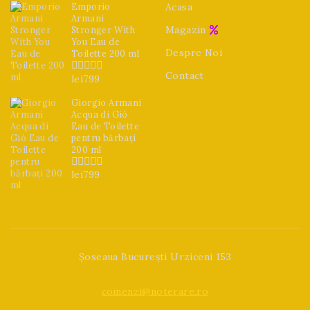
Emporio
Acasa
Armani
Magazin
Stronger With
You Eau de
Despre Noi
Toilette 200 ml
Contact
lei
799
0
din
5
Giorgio Armani
Acqua di Giò
Eau de Toilette
pentru bărbați
200 ml
lei
799
0
din
5
Șoseaua București Urziceni 153
comenzi@noterare.ro