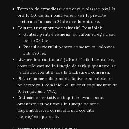
Termen de expediere
: comenzile plasate până la
ora 16:00, de luni până vineri, vor fi predate
curierului în maxim 24 de ore lucrătoare.
Costuri transport pe teritoriul României
:
Gratuit pentru comenzi cu valoarea egală sau
peste 350 lei.
Pretul curierului pentru comenzi cu valoarea
sub 450 lei.
Livrare internaţională
(UE): 5–7 zile lucrătoare,
costurile variind în funcție de țară și greutate; se
va afișa automat în coș la finalizarea comenzii.
Plata ramburs
: disponibilă la livrarea coletelor
pe teritoriul României, cu un cost suplimentar de
10 lei (inclusiv TVA).
Estimări orientative
: timpii de livrare sunt
orientativi şi pot varia în funcție de stoc,
disponibilitatea curierului sau condiții
meteo/excepționale.
2. Dreptul de retragere (14 zile)