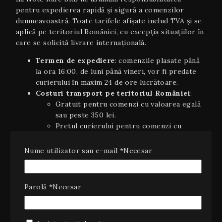
pentru expedierea rapidă și sigură a comenzilor
dumneavoastră. Toate tarifele afișate includ TVA și se
aplică pe teritoriul României, cu excepția situaţiilor în
care se solicită livrare internaţională.
Termen de expediere
: comenzile plasate până
la ora 16:00, de luni până vineri, vor fi predate
curierului în maxim 24 de ore lucrătoare.
Costuri transport pe teritoriul României
:
Gratuit pentru comenzi cu valoarea egală
sau peste 350 lei.
Pretul curierului pentru comenzi cu
valoarea sub 450 lei.
Livrare internaţională
(UE): 5–7 zile
Nume utilizator sau e-mail
*
Necesar
lucrătoare, costurile variind în funcție de țară și
greutate; se va afișa automat în coș la finalizarea
comenzii.
Parolă
*
Necesar
Plata ramburs
: disponibilă la livrarea coletelor
pe teritoriul României, cu un cost suplimentar
de 10 lei (inclusiv TVA).