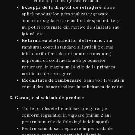
chitanță) să însoțească returul.
Excepții de la dreptul de retragere
: nu se
aplică produselor personalizate/gravate,
bunurilor sigilate care au fost despachetate și
nu pot fi returnate din motive de sănătate sau
igienă, etc.
Returnarea cheltuielilor de livrare
: vom
rambursa costul standard al livrării (cel mai
ieftin tarif oferit de noi pentru transport)
împreună cu contravaloarea produselor
returnate, în maximum 14 zile de la primirea
notificării de retragere.
Modalitate de rambursare
: banii vor fi virați în
contul dvs. bancar indicat în solicitarea de retur.
3. Garanție și schimb de produse
Toate produsele beneficiază de garanție
conform legislației în vigoare (minim 2 ani
pentru bunurile de folosință îndelungată).
Pentru schimb sau reparare în perioada de