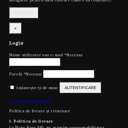
navigator pentru data viitoare când o să comentez.
×
Login
Nume utilizator sau e-mail
*
Necesar
Parolă
*
Necesar
Amintește-ți de mine
AUTENTIFICARE
V-ați pierdut parola?
Politica de livrare și returnare
1. Politica de livrare
La Note Rare SRL ne asumăm responsabilitatea