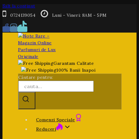
Salt la conținut
0724139054
Luni - Vineri: 8AM - 5PM
Garantam Calitate
100% Banii Inapoi
Căutare pentru:
Comenzi Speciale
Reduceri