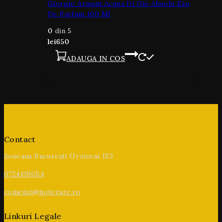
Giorgio Armani Acqua Di Giò Absolu Eau
De Parfum 100 Ml
0
din 5
lei
650
ADAUGA IN COS
Contact
Șoseaua București Urziceni 153
0724139054
comenzi@noterare.ro
Linkuri Legale