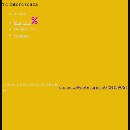
Te intereseaza
Acasa
Magazin
Despre Noi
Contact
Șoseaua București Urziceni
comenzi@noterare.ro
0724139054
153