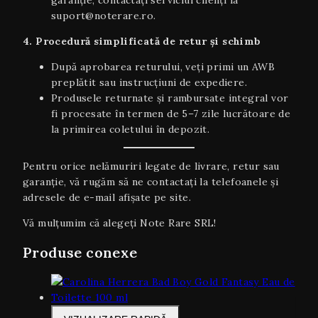
garanție, contactați serviciul clienți la
suport@noterare.ro.
4. Procedură simplificată de retur și schimb
După aprobarea returului, veți primi un AWB
preplătit sau instrucțiuni de expediere.
Produsele returnate și rambursate integral vor
fi procesate în termen de 5–7 zile lucrătoare de
la primirea coletului în depozit.
Pentru orice nelămuriri legate de livrare, retur sau
garanţie, vă rugăm să ne contactați la telefoanele și
adresele de e-mail afișate pe site.
Vă mulțumim că alegeți Note Rare SRL!
Produse conexe