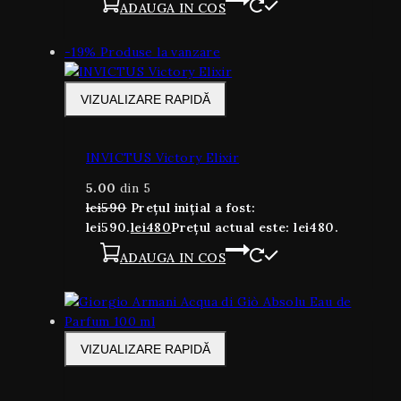
ADAUGA IN COS
-19%
Produse la vanzare
VIZUALIZARE RAPIDĂ
INVICTUS Victory Elixir
5.00
din 5
lei
590
Prețul inițial a fost:
lei590.
lei
480
Prețul actual este: lei480.
ADAUGA IN COS
VIZUALIZARE RAPIDĂ