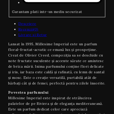
Garantam plati intr-un mediu securizat
Descriere
Recenzii(0)
Livrare si Retur
Lansat în 1995, Millesime Imperial este un parfum
floral-fructat-acvatic ce emană lux și prospețime.
Creat de Olivier Creed, compoziția sa se deschide cu
note fructate suculente și accente sărate ce amintesc
de briza mării. Inima parfumului conține flori delicate
și iris, iar baza este caldă și rafinată, cu lemn de santal
și mosc. Este o creație versatilă, purtabilă atât de
bărbați cât și de femei, perfectă pentru zilele însorite.
Povestea parfumului
Millesime Imperial este inspirat de strălucirea
palatelor de pe Riviera și de eleganța mediteraneană.
Este un parfum dedicat celor care apreciază