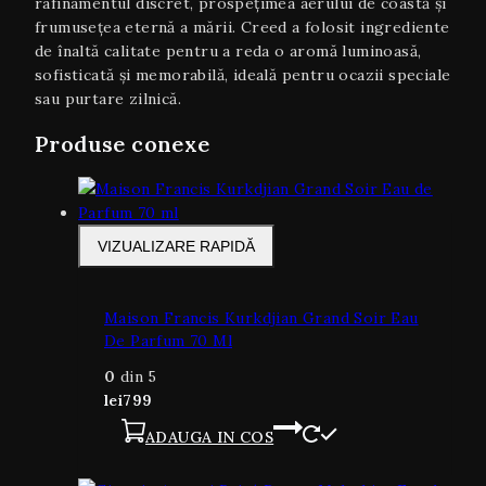
rafinamentul discret, prospețimea aerului de coastă și
frumusețea eternă a mării. Creed a folosit ingrediente
de înaltă calitate pentru a reda o aromă luminoasă,
sofisticată și memorabilă, ideală pentru ocazii speciale
sau purtare zilnică.
Produse conexe
VIZUALIZARE RAPIDĂ
Maison Francis Kurkdjian Grand Soir Eau
De Parfum 70 Ml
0
din 5
lei
799
ADAUGA IN COS