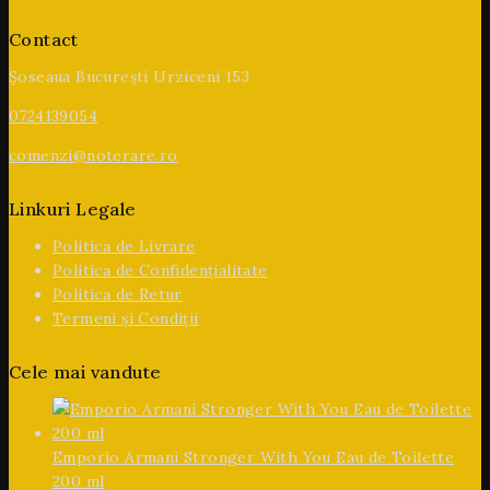
Contact
Șoseaua București Urziceni 153
0724139054
comenzi@noterare.ro
Linkuri Legale
Politica de Livrare
Politica de Confidențialitate
Politica de Retur
Termeni și Condiții
Cele mai vandute
Emporio Armani Stronger With You Eau de Toilette
200 ml