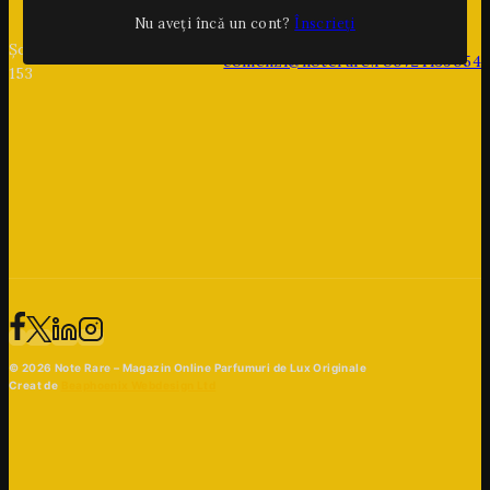
Nu aveți încă un cont?
Înscrieți
Șoseaua București Urziceni
comenzi@noterare.ro
0724139054
153
© 2026 Note Rare – Magazin Online Parfumuri de Lux Originale
Creat de
Beaphoenix Webdesign Ltd