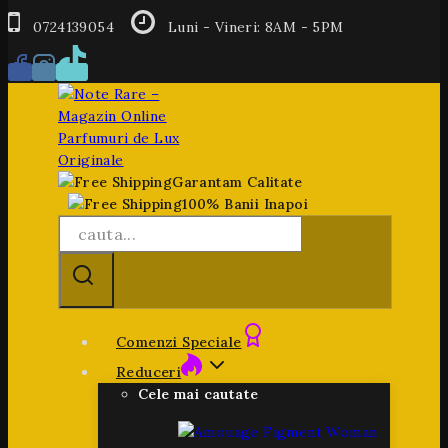
0724139054
Luni - Vineri: 8AM - 5PM
Garantam Calitate
100% Banii Inapoi
Comenzi Speciale
Reduceri
Cele mai cautate