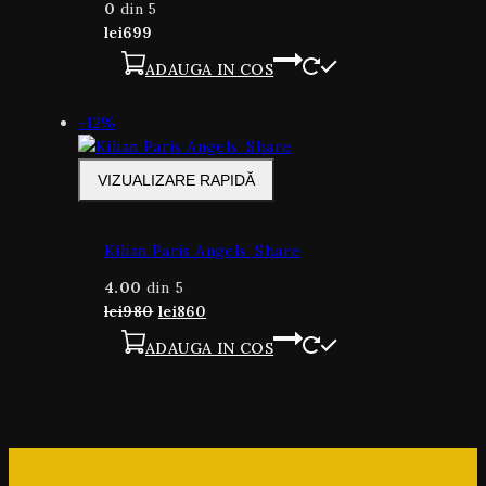
0
din 5
lei
699
ADAUGA IN COS
-12%
VIZUALIZARE RAPIDĂ
Kilian Paris Angels’ Share
4.00
din 5
lei
980
lei
860
ADAUGA IN COS