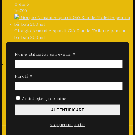
0
din 5
lei
799
Giorgio Armani Acqua di Giò Eau de Toilette pentru
bărbați 200 ml
0
din 5
lei
799
Nume utilizator sau e-mail
*
Te intereseaza
Acasa
Parolă
*
Magazin
Despre Noi
Contact
Amintește-ți de mine
AUTENTIFICARE
V-ați pierdut parola?