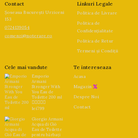
Contact
Linkuri Legale
Șoseaua București Urziceni
Politica de Livrare
153
Politica de
0724139054
Confidențialitate
comenzi@noterare.ro
Politica de Retur
Termeni și Condiții
Cele mai vandute
Te intereseaza
Emporio
Acasa
Armani
Magazin
Stronger With
You Eau de
Despre Noi
Toilette 200 ml
Contact
lei
799
0
din
5
Giorgio Armani
Acqua di Giò
Eau de Toilette
pentru bărbați