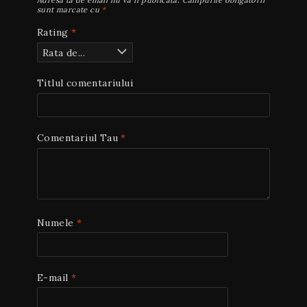
Adresa ta de email nu va fi publicată.
Câmpurile obligatorii
sunt marcate cu
*
Rating
*
Titlul comentariului
Comentariul Tau
*
Numele
*
E-mail
*