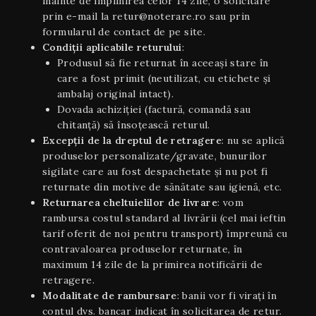
înainte de împlinirea celor 14 zile, o solicitare
prin e-mail la retur@noterare.ro sau prin
formularul de contact de pe site.
Condiţii aplicabile returului
:
Produsul să fie returnat în aceeaşi stare în
care a fost primit (neutilizat, cu etichete și
ambalaj original intact).
Dovada achiziției (factură, comandă sau
chitanță) să însoțească returul.
Excepții de la dreptul de retragere
: nu se aplică
produselor personalizate/gravate, bunurilor
sigilate care au fost despachetate și nu pot fi
returnate din motive de sănătate sau igienă, etc.
Returnarea cheltuielilor de livrare
: vom
rambursa costul standard al livrării (cel mai ieftin
tarif oferit de noi pentru transport) împreună cu
contravaloarea produselor returnate, în
maximum 14 zile de la primirea notificării de
retragere.
Modalitate de rambursare
: banii vor fi virați în
contul dvs. bancar indicat în solicitarea de retur.