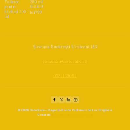
200 ml
lei
799
0
din
5
Șoseaua București Urziceni 153
comenzi@noterare.ro
0724139054
© 2026 Note Rare – Magazin Online Parfumuri de Lux Originale
Creat de
Beaphoenix Webdesign Ltd