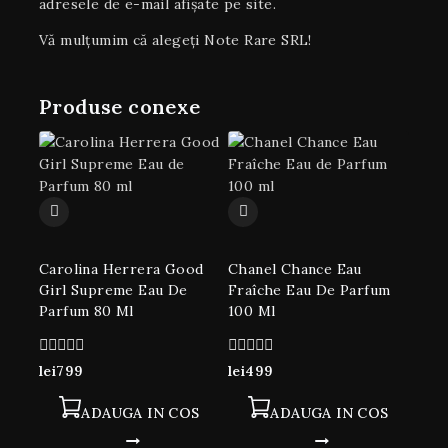
adresele de e-mail afișate pe site.
Vă mulțumim că alegeți Note Rare SRL!
Produse conexe
Carolina Herrera Good
Chanel Chance Eau
Girl Supreme Eau De
Fraîche Eau De Parfum
Parfum 80 Ml
100 Ml
0
0
lei
799
lei
499
din
din
5
5
ADAUGA IN COS
ADAUGA IN COS