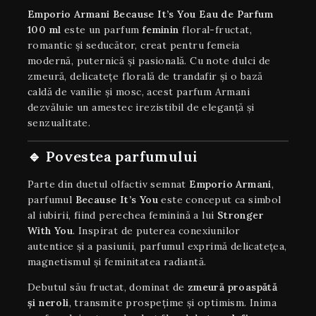
Emporio Armani Because It’s You Eau de Parfum
100 ml
este un parfum
feminin
floral-fructat,
romantic și seducător, creat pentru femeia
modernă, puternică și pasională. Cu note dulci de
zmeură, delicatețe florală de trandafir și o bază
caldă de vanilie și mosc, acest parfum Armani
dezvăluie un amestec irezistibil de eleganță și
senzualitate.
🔹 Povestea parfumului
Parte din duetul olfactiv semnat
Emporio Armani
,
parfumul
Because It’s You
este conceput ca simbol
al iubirii, fiind perechea feminină a lui
Stronger
With You
. Inspirat de puterea conexiunilor
autentice și a pasiunii, parfumul exprimă delicatețea,
magnetismul și feminitatea radiantă.
Debutul său fructat, dominat de
zmeură proaspătă
și neroli
, transmite prospețime și optimism. Inima