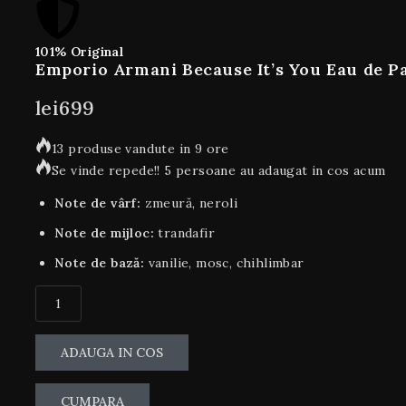
101% Original
Emporio Armani Because It’s You Eau de P
lei
699
13 produse vandute in 9 ore
Se vinde repede!! 5 persoane au adaugat in cos acum
Note de vârf:
zmeură, neroli
Note de mijloc:
trandafir
Note de bază:
vanilie, mosc, chihlimbar
ADAUGA IN COS
CUMPARA