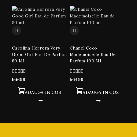
Carolina Herrera Very
Chanel Coco
Good Girl Eau De Parfum
Mademoiselle Eau De
80 Ml
Parfum 100 Ml
0
0
lei
699
lei
499
din
din
5
5
ADAUGA IN COS
ADAUGA IN COS