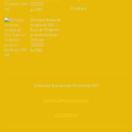
Contact
lei
799
0
din
5
Giorgio Armani
Acqua di Giò
Eau de Toilette
pentru bărbați
200 ml
lei
799
0
din
5
Șoseaua București Urziceni 153
comenzi@noterare.ro
0724139054