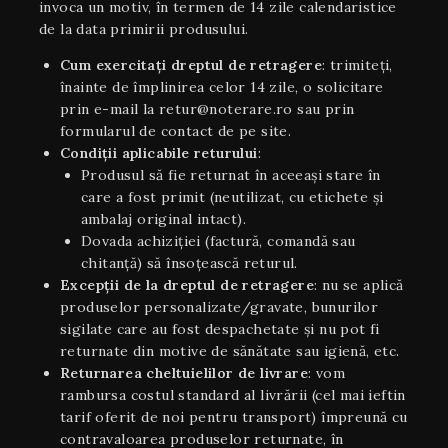
invoca un motiv, în termen de 14 zile calendaristice
de la data primirii produsului.
Cum exercitați dreptul de retragere
: trimiteți,
înainte de împlinirea celor 14 zile, o solicitare
prin e-mail la retur@noterare.ro sau prin
formularul de contact de pe site.
Condiţii aplicabile returului
:
Produsul să fie returnat în aceeaşi stare în
care a fost primit (neutilizat, cu etichete și
ambalaj original intact).
Dovada achiziției (factură, comandă sau
chitanță) să însoțească returul.
Excepții de la dreptul de retragere
: nu se aplică
produselor personalizate/gravate, bunurilor
sigilate care au fost despachetate și nu pot fi
returnate din motive de sănătate sau igienă, etc.
Returnarea cheltuielilor de livrare
: vom
rambursa costul standard al livrării (cel mai ieftin
tarif oferit de noi pentru transport) împreună cu
contravaloarea produselor returnate, în