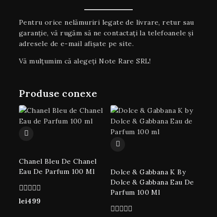
Pentru orice nelămuriri legate de livrare, retur sau
garanţie, vă rugăm să ne contactați la telefoanele și
adresele de e-mail afișate pe site.
Vă mulțumim că alegeți Note Rare SRL!
Produse conexe
Chanel Bleu De Chanel
Eau De Parfum 100 Ml
Dolce & Gabbana K By
Dolce & Gabbana Eau De
Parfum 100 Ml
0
lei
499
din
5