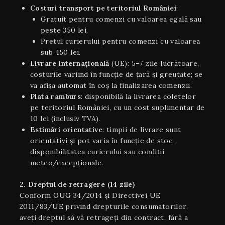
Costuri transport pe teritoriul României
:
Gratuit pentru comenzi cu valoarea egală sau
peste 350 lei.
Pretul curierului pentru comenzi cu valoarea
sub 450 lei.
Livrare internaţională
(UE): 5–7 zile lucrătoare,
costurile variind în funcție de țară și greutate; se
va afișa automat în coș la finalizarea comenzii.
Plata ramburs
: disponibilă la livrarea coletelor
pe teritoriul României, cu un cost suplimentar de
10 lei (inclusiv TVA).
Estimări orientative
: timpii de livrare sunt
orientativi şi pot varia în funcție de stoc,
disponibilitatea curierului sau condiții
meteo/excepționale.
2. Dreptul de retragere (14 zile)
Conform OUG 34/2014 și Directivei UE
2011/83/UE privind drepturile consumatorilor,
aveți dreptul să vă retrageți din contract, fără a