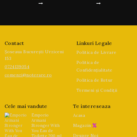
Contact
Linkuri Legale
Șoseaua București Urziceni
Politica de Livrare
153
Politica de
0724139054
Confidențialitate
comenzi@noterare.ro
Politica de Retur
Termeni și Condiții
Cele mai vandute
Te intereseaza
Emporio
Acasa
Armani
Magazin
Stronger With
You Eau de
Despre Noi
Toilette 200 ml