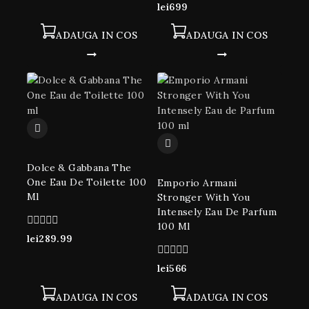
0
lei
699
din
5
ADAUGA IN COS
ADAUGA IN COS
Dolce & Gabbana The
One Eau De Toilette 100
Emporio Armani
Ml
Stronger With You
Intensely Eau De Parfum
100 Ml
0
lei
289.99
din
5
0
lei
566
din
5
ADAUGA IN COS
ADAUGA IN COS