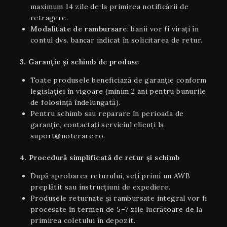
maximum 14 zile de la primirea notificării de
retragere.
Modalitate de rambursare
: banii vor fi virați în
contul dvs. bancar indicat în solicitarea de retur.
3. Garanție și schimb de produse
Toate produsele beneficiază de garanție conform
legislației în vigoare (minim 2 ani pentru bunurile
de folosință îndelungată).
Pentru schimb sau reparare în perioada de
garanție, contactați serviciul clienți la
suport@noterare.ro.
4. Procedură simplificată de retur și schimb
După aprobarea returului, veți primi un AWB
preplătit sau instrucțiuni de expediere.
Produsele returnate și rambursate integral vor fi
procesate în termen de 5–7 zile lucrătoare de la
primirea coletului în depozit.