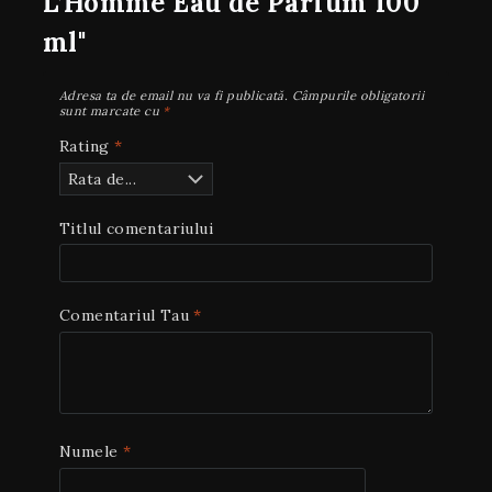
L’Homme Eau de Parfum 100
ml"
Adresa ta de email nu va fi publicată.
Câmpurile obligatorii
sunt marcate cu
*
Rating
*
Titlul comentariului
Comentariul Tau
*
Numele
*