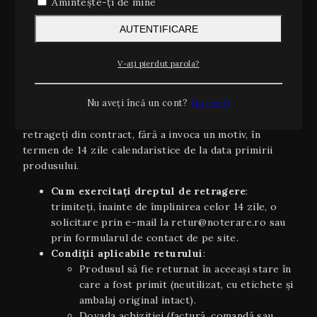
de 10 lei (inclusiv TVA).
Amintește-ți de mine
Estimări orientative
: timpii de livrare sunt
AUTENTIFICARE
orientativi şi pot varia în funcție de stoc,
disponibilitatea curierului sau condiții
meteo/excepționale.
V-ați pierdut parola?
2. Dreptul de retragere (14 zile)
Conform OUG 34/2014 și Directivei UE 2011/83/UE
Nu aveți încă un cont?
Înscrieți
privind drepturile consumatorilor, aveți dreptul să vă
retrageți din contract, fără a invoca un motiv, în
termen de 14 zile calendaristice de la data primirii
produsului.
Cum exercitați dreptul de retragere
:
trimiteți, înainte de împlinirea celor 14 zile, o
solicitare prin e-mail la retur@noterare.ro sau
prin formularul de contact de pe site.
Condiţii aplicabile returului
:
Produsul să fie returnat în aceeaşi stare în
care a fost primit (neutilizat, cu etichete și
ambalaj original intact).
Dovada achiziției (factură, comandă sau