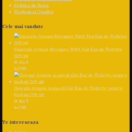
Politica de Retur
Termeni și Condiții
Cele mai vandute
Emporio Armani Stronger With You Eau de Toilette
200 ml
0
din 5
lei
799
Giorgio Armani Acqua di Giò Eau de Toilette pentru
bărbați 200 ml
0
din 5
lei
799
Te intereseaza