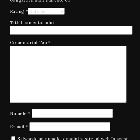
obligatorii sunt marcate cu
*
Rating
*
Titlul comentariului
Comentariul Tau
*
Numele
*
E-mail
*
Salvează-mi numele, emailul și site-ul web în acest