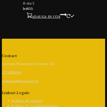
0
din 5
lei
655
ADAUGA IN COS
Contact
Șoseaua București Urziceni 153
0724139054
comenzi@noterare.ro
Linkuri Legale
Politica de Livrare
Politica de Confidențialitate