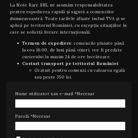
La Note Rare SRL ne asumăm responsabilitatea
pentru expedierea rapidă și sigură a comenzilor
dumneavoastră. Toate tarifele afișate includ TVA și se
aplică pe teritoriul României, cu excepția situaţiilor în
care se solicită livrare internaţională.
Termen de expediere
: comenzile plasate până
la ora 16:00, de luni până vineri, vor fi predate
curierului în maxim 24 de ore lucrătoare.
Costuri transport pe teritoriul României
:
Gratuit pentru comenzi cu valoarea egală
sau peste 350 lei.
Pretul curierului pentru comenzi cu
valoarea sub 450 lei.
Nume utilizator sau e-mail
*
Necesar
Livrare internaţională
(UE): 5–7 zile
lucrătoare, costurile variind în funcție de țară și
greutate; se va afișa automat în coș la finalizarea
Parolă
*
Necesar
comenzii.
Plata ramburs
: disponibilă la livrarea coletelor
pe teritoriul României, cu un cost suplimentar