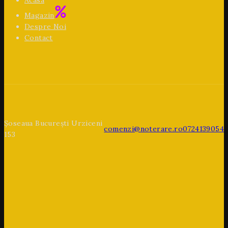
Acasa
Magazin
Despre Noi
Contact
Șoseaua București Urziceni
comenzi@noterare.ro
0724139054
153