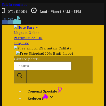
Salt la conținut
0724139054
Luni - Vineri: 8AM - 5PM
Garantam Calitate
100% Banii Inapoi
Căutare pentru:
Comenzi Speciale
Reduceri