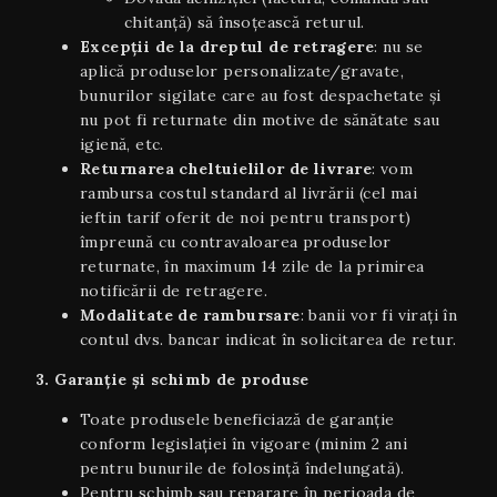
chitanță) să însoțească returul.
Excepții de la dreptul de retragere
: nu se
aplică produselor personalizate/gravate,
bunurilor sigilate care au fost despachetate și
nu pot fi returnate din motive de sănătate sau
igienă, etc.
Returnarea cheltuielilor de livrare
: vom
rambursa costul standard al livrării (cel mai
ieftin tarif oferit de noi pentru transport)
împreună cu contravaloarea produselor
returnate, în maximum 14 zile de la primirea
notificării de retragere.
Modalitate de rambursare
: banii vor fi virați în
contul dvs. bancar indicat în solicitarea de retur.
3. Garanție și schimb de produse
Toate produsele beneficiază de garanție
conform legislației în vigoare (minim 2 ani
pentru bunurile de folosință îndelungată).
Pentru schimb sau reparare în perioada de