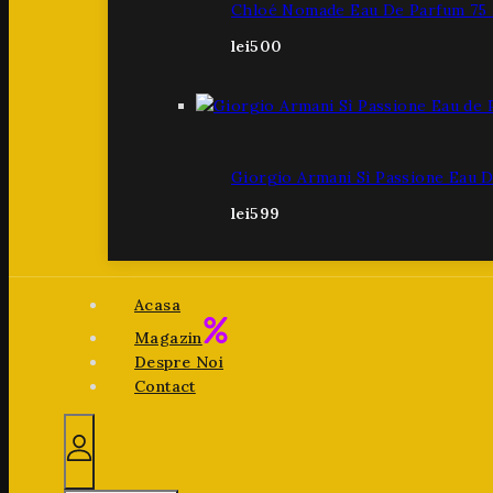
Chloé Nomade Eau De Parfum 75
lei
500
Giorgio Armani Sì Passione Eau 
lei
599
Acasa
Magazin
Despre Noi
Contact