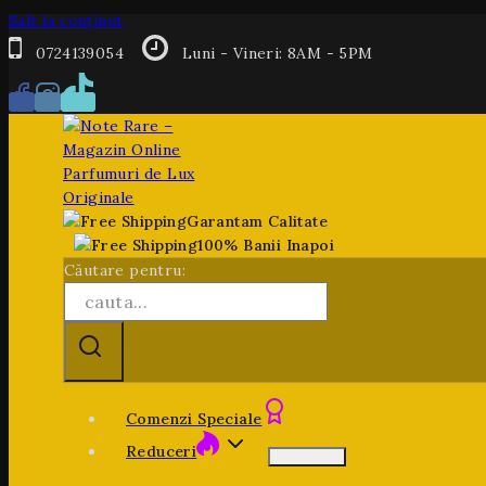
Salt la conținut
0724139054
Luni - Vineri: 8AM - 5PM
Garantam Calitate
100% Banii Inapoi
Căutare pentru:
Comenzi Speciale
Reduceri