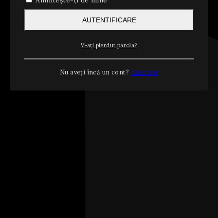
Amintește-ți de mine
AUTENTIFICARE
V-ați pierdut parola?
Nu aveți încă un cont?
Înscrieți