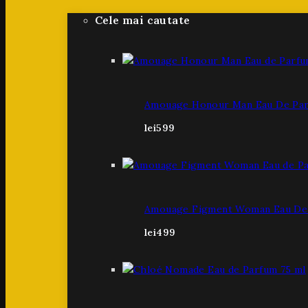
Cele mai cautate
Amouage Honour Man Eau De Par
lei
599
Amouage Figment Woman Eau De 
lei
499