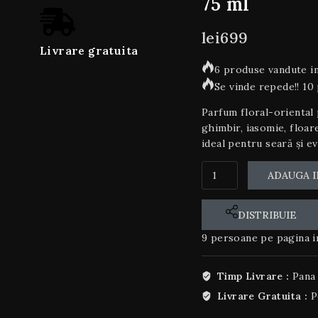
75 ml
lei
699
Livrare gratuita
6 produse vandute in
Se vinde repede!! 10
Parfum floral-oriental
ghimbir, iasomie, floar
ideal pentru seară și e
ADAUGA I
DISTRIBUIE
9
persoane pe pagina i
Timp Livrare :
Pana 
Livrare Gratuita :
P