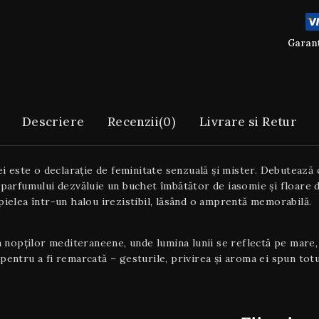
Garant
Descriere
Recenzii(0)
Livrare si Retur
este o declarație de feminitate senzuală și mister. Debutează c
 parfumului dezvăluie un buchet îmbătător de iasomie și floare 
e pielea într-un halou irezistibil, lăsând o amprentă memorabilă.
pților mediteraneene, unde lumina lunii se reflectă pe mare, i
pentru a fi remarcată – gesturile, privirea și aroma ei spun tot