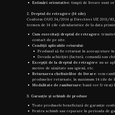
Estimări orientative
: timpii de livrare sunt o
2. Dreptul de retragere (14 zile)
Conform OUG 34/2014 și Directivei UE 2011/83/UE 
termen de 14 zile calendaristice de la data primir
Cum exercitați dreptul de retragere
: trimite
contact de pe site.
Condiţii aplicabile returului
:
Produsul să fie returnat în aceeaşi stare în 
Dovada achiziției (factură, comandă sau chi
Excepții de la dreptul de retragere
: nu se a
motive de sănătate sau igienă, etc.
Returnarea cheltuielilor de livrare
: vom ramb
produselor returnate, în maximum 14 zile de la
Modalitate de rambursare
: banii vor fi viraț
3. Garanție și schimb de produse
Toate produsele beneficiază de garanție confor
Pentru schimb sau reparare în perioada de gara