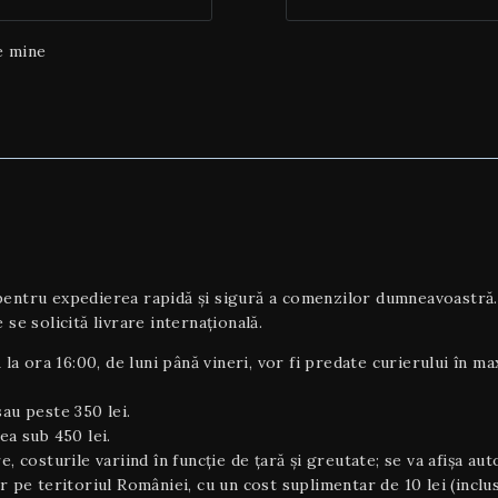
e mine
tru expedierea rapidă și sigură a comenzilor dumneavoastră. To
 se solicită livrare internaţională.
 la ora 16:00, de luni până vineri, vor fi predate curierului în m
au peste 350 lei.
ea sub 450 lei.
e, costurile variind în funcție de țară și greutate; se va afișa au
or pe teritoriul României, cu un cost suplimentar de 10 lei (inclu