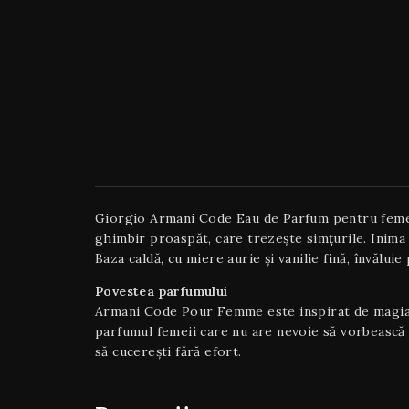
Giorgio Armani Code Eau de Parfum pentru femei 
ghimbir proaspăt, care trezește simțurile. Inima
Baza caldă, cu miere aurie și vanilie fină, învălui
Povestea parfumului
Armani Code Pour Femme este inspirat de magia no
parfumul femeii care nu are nevoie să vorbească 
să cucerești fără efort.