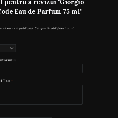
l pentru a revizui "Giorgio
ode Eau de Parfum 75 ml"
mail nu va fi publicată.
Câmpurile obligatorii sunt
ntariului
ul Tau
*