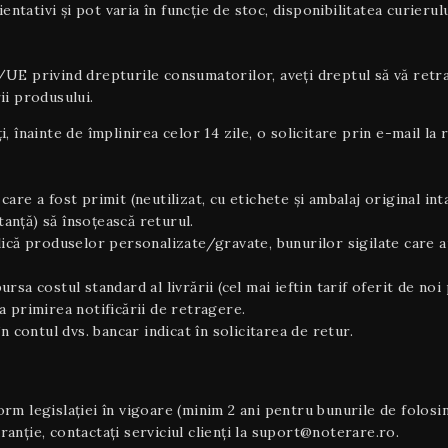
rientativi şi pot varia în funcție de stoc, disponibilitatea curier
privind drepturile consumatorilor, aveți dreptul să vă retrage
ii produsului.
ți, înainte de împlinirea celor 14 zile, o solicitare prin e-mail 
care a fost primit (neutilizat, cu etichete și ambalaj original inta
tanță) să însoțească returul.
plică produselor personalizate/gravate, bunurilor sigilate care a
ursa costul standard al livrării (cel mai ieftin tarif oferit de 
 primirea notificării de retragere.
i în contul dvs. bancar indicat în solicitarea de retur.
m legislației în vigoare (minim 2 ani pentru bunurile de folosin
nție, contactați serviciul clienți la suport@noterare.ro.