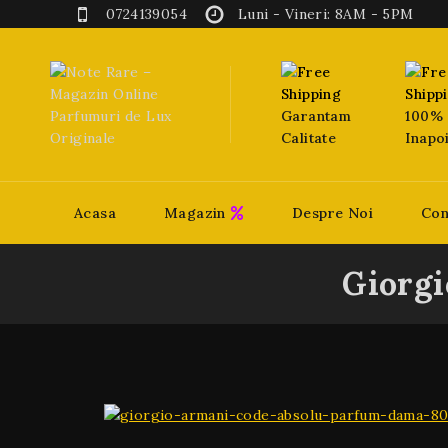
0724139054
Luni - Vineri: 8AM - 5PM
Garantam
100% 
Calitate
Inapo
Acasa
Magazin
Despre Noi
Con
Giorgi