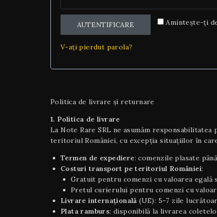
Amintește-ți d
AUTENTIFICARE
V-ați pierdut parola?
Politica de livrare și returnare
1. Politica de livrare
La Note Rare SRL ne asumăm responsabilitatea pen
teritoriul României, cu excepția situaţiilor în care
Termen de expediere
: comenzile plasate până
Costuri transport pe teritoriul României
:
Gratuit pentru comenzi cu valoarea egală s
Pretul curierului pentru comenzi cu valoar
Livrare internaţională
(UE): 5–7 zile lucrătoar
Plata ramburs
: disponibilă la livrarea coletel