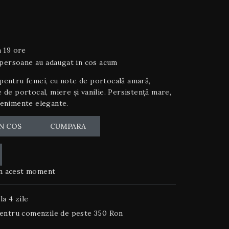
 19 ore
 persoane au adaugat in cos acum
 pentru femei, cu note de portocală amară,
e de portocal, miere și vanilie. Persistență mare,
venimente elegante.
N COS
CUMPARA
n acest moment
la 4 zile
entru comenzile de peste 350 Ron