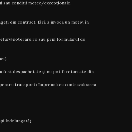
ului sau condiții meteo/excepționale.
ți din contract, fără a invoca un motiv, în
la retur@noterare.ro sau prin formularul de
ct).
u fost despachetate și nu pot fi returnate din
noi pentru transport) împreună cu contravaloarea
ță îndelungată).