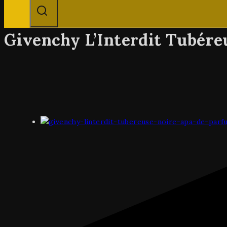
Givenchy L’Interdit Tubére