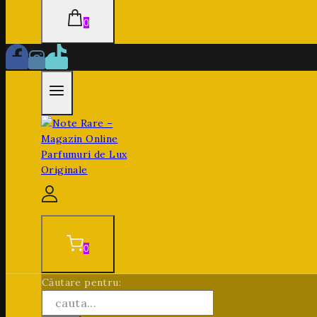
0
0
Căutare pentru: