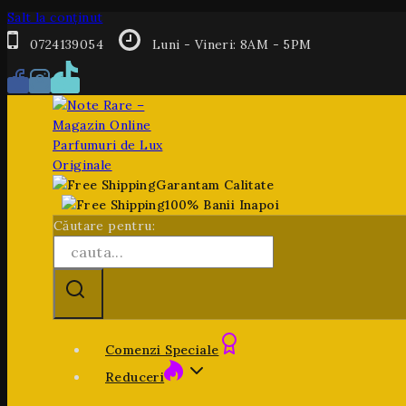
Salt la conținut
0724139054
Luni - Vineri: 8AM - 5PM
Garantam Calitate
100% Banii Inapoi
Căutare pentru:
Comenzi Speciale
Reduceri