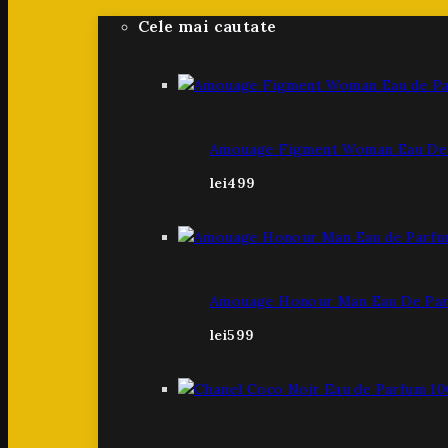
Cele mai cautate
Amouage Figment Woman Eau De 
lei
499
Amouage Honour Man Eau De Par
lei
599