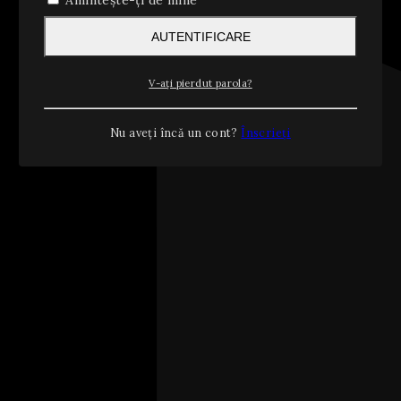
Amintește-ți de mine
AUTENTIFICARE
V-ați pierdut parola?
Nu aveți încă un cont?
Înscrieți