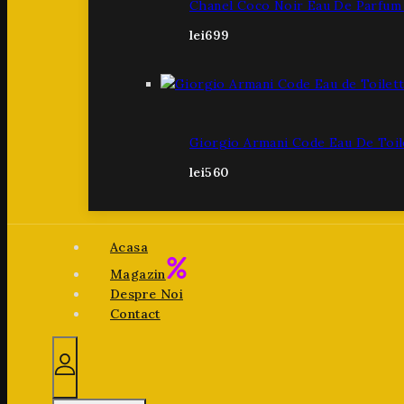
Chanel Coco Noir Eau De Parfum
lei
699
Giorgio Armani Code Eau De Toil
lei
560
Acasa
Magazin
Despre Noi
Contact