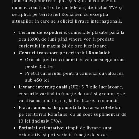
pentru expedierea rapidă și sigură a comenzilor
dumneavoastră. Toate tarifele afișate includ TVA și
se aplică pe teritoriul României, cu excepția
situaţiilor în care se solicită livrare internaţională.
Termen de expediere
: comenzile plasate până la
ora 16:00, de luni până vineri, vor fi predate
curierului în maxim 24 de ore lucrătoare.
Costuri transport pe teritoriul României
:
Gratuit pentru comenzi cu valoarea egală sau
peste 350 lei.
Pretul curierului pentru comenzi cu valoarea
sub 450 lei.
Livrare internaţională
(UE): 5–7 zile lucrătoare,
costurile variind în funcție de țară și greutate; se
va afișa automat în coș la finalizarea comenzii.
Plata ramburs
: disponibilă la livrarea coletelor
pe teritoriul României, cu un cost suplimentar de
10 lei (inclusiv TVA).
Estimări orientative
: timpii de livrare sunt
orientativi şi pot varia în funcție de stoc,