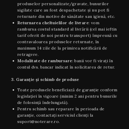
produselor personalizate/gravate, bunurilor
sigilate care au fost despachetate și nu pot fi
returnate din motive de sănătate sau igienă, etc.
Returnarea cheltuielilor de livrare
: vom
rambursa costul standard al livrării (cel mai ieftin
tarif oferit de noi pentru transport) împreună cu
contravaloarea produselor returnate, în
maximum 14 zile de la primirea notificării de
retragere.
Modalitate de rambursare
: banii vor fi virați în
contul dvs. bancar indicat în solicitarea de retur.
3. Garanție și schimb de produse
Toate produsele beneficiază de garanție conform
legislației în vigoare (minim 2 ani pentru bunurile
de folosință îndelungată).
Pentru schimb sau reparare în perioada de
garanție, contactați serviciul clienți la
suport@noterare.ro.