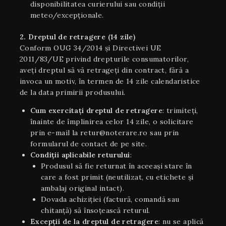
disponibilitatea curierului sau condiții
meteo/excepționale.
2. Dreptul de retragere (14 zile)
Conform OUG 34/2014 și Directivei UE
2011/83/UE privind drepturile consumatorilor,
aveți dreptul să vă retrageți din contract, fără a
invoca un motiv, în termen de 14 zile calendaristice
de la data primirii produsului.
Cum exercitați dreptul de retragere
: trimiteți,
înainte de împlinirea celor 14 zile, o solicitare
prin e-mail la retur@noterare.ro sau prin
formularul de contact de pe site.
Condiţii aplicabile returului
:
Produsul să fie returnat în aceeaşi stare în
care a fost primit (neutilizat, cu etichete și
ambalaj original intact).
Dovada achiziției (factură, comandă sau
chitanță) să însoțească returul.
Excepții de la dreptul de retragere
: nu se aplică