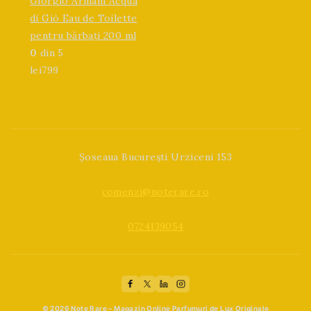
Giorgio Armani Acqua
di Giò Eau de Toilette
pentru bărbați 200 ml
0
din 5
lei
799
Șoseaua București Urziceni 153
comenzi@noterare.ro
0724139054
© 2026 Note Rare – Magazin Online Parfumuri de Lux Originale