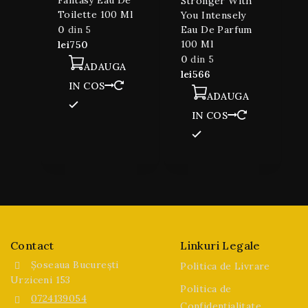
Stronger With
Toilette 100 Ml
You Intensely
0
din 5
Eau De Parfum
100 Ml
lei
750
0
din 5
ADAUGA
lei
566
IN COS
ADAUGA
IN COS
Contact
Linkuri Legale
Șoseaua București
Politica de Livrare
Urziceni 153
Politica de
0724139054
Confidențialitate