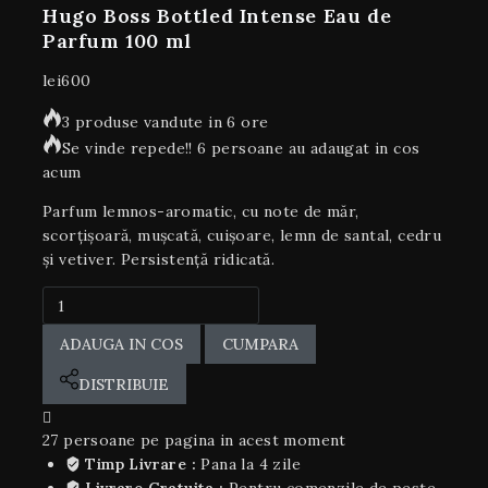
Hugo Boss Bottled Intense Eau de
Parfum 100 ml
lei
600
3 produse vandute in 6 ore
Se vinde repede!! 6 persoane au adaugat in cos
acum
Parfum lemnos-aromatic, cu note de măr,
scorțișoară, mușcată, cuișoare, lemn de santal, cedru
și vetiver. Persistență ridicată.
ADAUGA IN COS
CUMPARA
DISTRIBUIE
27
persoane pe pagina in acest moment
Timp Livrare :
Pana la 4 zile