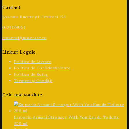
Contact
Șoseaua București Urziceni 153
0724139054
comenzi@noterare.ro
Linkuri Legale
Politica de Livrare
Politica de Confidențialitate
Politica de Retur
Termeni și Condiții
Cele mai vandute
Emporio Armani Stronger With You Eau de Toilette
200 ml