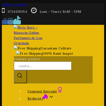
Salt la conținut
0724139054
Luni - Vineri: 8AM - 5PM
Garantam Calitate
100% Banii Inapoi
Căutare pentru:
Comenzi Speciale
Reduceri