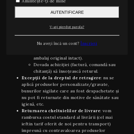
Amintește-ți de mine
produsului.
Cum exercitați dreptul de retragere
:
AUTENTIFICARE
trimiteți, înainte de împlinirea celor 14 zile, o
solicitare prin e-mail la retur@noterare.ro sau
V-ați pierdut parola?
prin formularul de contact de pe site.
Condiţii aplicabile returului
:
Nu aveți încă un cont?
Înscrieți
Produsul să fie returnat în aceeaşi stare în
care a fost primit (neutilizat, cu etichete și
ambalaj original intact).
Dovada achiziției (factură, comandă sau
chitanță) să însoțească returul.
Excepții de la dreptul de retragere
: nu se
aplică produselor personalizate/gravate,
bunurilor sigilate care au fost despachetate și
nu pot fi returnate din motive de sănătate sau
igienă, etc.
Returnarea cheltuielilor de livrare
: vom
rambursa costul standard al livrării (cel mai
ieftin tarif oferit de noi pentru transport)
împreună cu contravaloarea produselor