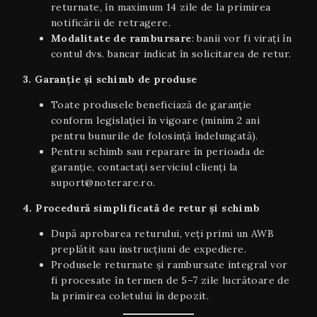
returnate, în maximum 14 zile de la primirea
notificării de retragere.
Modalitate de rambursare
: banii vor fi virați în
contul dvs. bancar indicat în solicitarea de retur.
3. Garanție și schimb de produse
Toate produsele beneficiază de garanție
conform legislației în vigoare (minim 2 ani
pentru bunurile de folosință îndelungată).
Pentru schimb sau reparare în perioada de
garanție, contactați serviciul clienți la
suport@noterare.ro.
4. Procedură simplificată de retur și schimb
După aprobarea returului, veți primi un AWB
preplătit sau instrucțiuni de expediere.
Produsele returnate și rambursate integral vor
fi procesate în termen de 5–7 zile lucrătoare de
la primirea coletului în depozit.