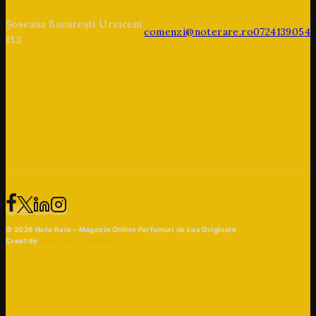
Șoseaua București Urziceni
comenzi@noterare.ro
0724139054
153
© 2026 Note Rare – Magazin Online Parfumuri de Lux Originale
Creat de
Beaphoenix Webdesign Ltd