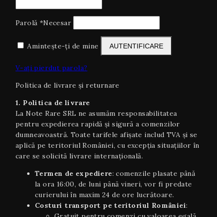
Parolă
*
Necesar
Amintește-ți de mine
AUTENTIFICARE
V-ați pierdut parola?
Politica de livrare și returnare
1. Politica de livrare
La Note Rare SRL ne asumăm responsabilitatea
pentru expedierea rapidă și sigură a comenzilor
dumneavoastră. Toate tarifele afișate includ TVA și se
aplică pe teritoriul României, cu excepția situaţiilor în
care se solicită livrare internaţională.
Termen de expediere
: comenzile plasate până
la ora 16:00, de luni până vineri, vor fi predate
curierului în maxim 24 de ore lucrătoare.
Costuri transport pe teritoriul României
:
Gratuit pentru comenzi cu valoarea egală