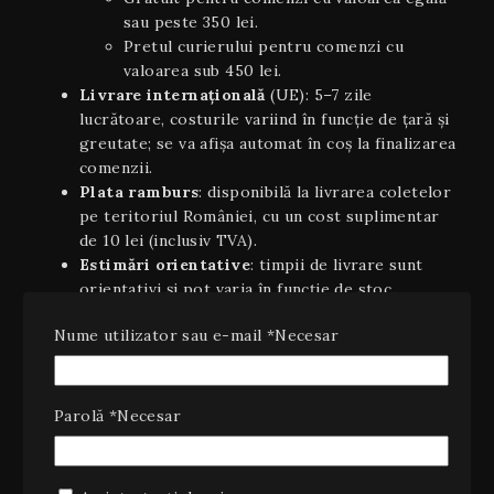
sau peste 350 lei.
Pretul curierului pentru comenzi cu
valoarea sub 450 lei.
Livrare internaţională
(UE): 5–7 zile
lucrătoare, costurile variind în funcție de țară și
greutate; se va afișa automat în coș la finalizarea
comenzii.
Plata ramburs
: disponibilă la livrarea coletelor
pe teritoriul României, cu un cost suplimentar
de 10 lei (inclusiv TVA).
Estimări orientative
: timpii de livrare sunt
orientativi şi pot varia în funcție de stoc,
disponibilitatea curierului sau condiții
Nume utilizator sau e-mail
*
Necesar
meteo/excepționale.
2. Dreptul de retragere (14 zile)
Conform OUG 34/2014 și Directivei UE 2011/83/UE
Parolă
*
Necesar
privind drepturile consumatorilor, aveți dreptul să vă
retrageți din contract, fără a invoca un motiv, în
termen de 14 zile calendaristice de la data primirii