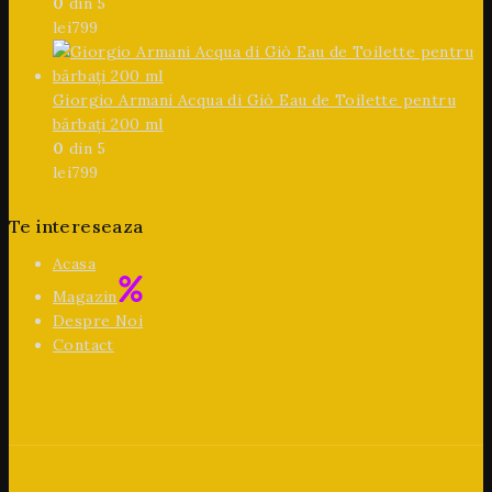
0
din 5
lei
799
Giorgio Armani Acqua di Giò Eau de Toilette pentru
bărbați 200 ml
0
din 5
lei
799
Te intereseaza
Acasa
Magazin
Despre Noi
Contact