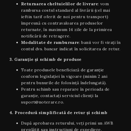
Returnarea cheltuielilor de livrare
: vom
rambursa costul standard al livrării (cel mai
ieftin tarif oferit de noi pentru transport)
împreună cu contravaloarea produselor
returnate, în maximum 14 zile de la primirea
notificării de retragere.
Modalitate de rambursare
: banii vor fi virați în
contul dvs. bancar indicat în solicitarea de retur.
3. Garanție și schimb de produse
Toate produsele beneficiază de garanție
conform legislației în vigoare (minim 2 ani
pentru bunurile de folosință îndelungată).
Pentru schimb sau reparare în perioada de
garanție, contactați serviciul clienți la
suport@noterare.ro.
4. Procedură simplificată de retur și schimb
După aprobarea returului, veți primi un AWB
preplătit sau instrucțiuni de expediere.