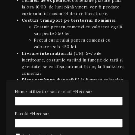
Termen de expediere
: comenzile plasate până
la ora 16:00, de luni până vineri, vor fi predate
curierului în maxim 24 de ore lucrătoare.
Costuri transport pe teritoriul României
:
Gratuit pentru comenzi cu valoarea egală
sau peste 350 lei.
Pretul curierului pentru comenzi cu
valoarea sub 450 lei.
Livrare internaţională
(UE): 5–7 zile
lucrătoare, costurile variind în funcție de țară și
greutate; se va afișa automat în coș la finalizarea
comenzii.
Plata ramburs
: disponibilă la livrarea coletelor
pe teritoriul României, cu un cost suplimentar
Nume utilizator sau e-mail
*
Necesar
de 10 lei (inclusiv TVA).
Estimări orientative
: timpii de livrare sunt
orientativi şi pot varia în funcție de stoc,
disponibilitatea curierului sau condiții
Parolă
*
Necesar
meteo/excepționale.
2. Dreptul de retragere (14 zile)