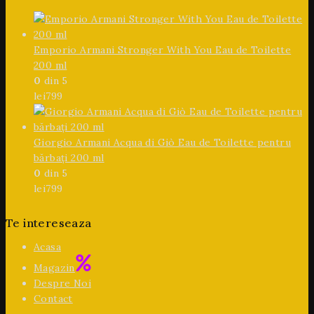
Emporio Armani Stronger With You Eau de Toilette
200 ml
0
din 5
lei
799
Giorgio Armani Acqua di Giò Eau de Toilette pentru
bărbați 200 ml
0
din 5
lei
799
Te intereseaza
Acasa
Magazin
Despre Noi
Contact