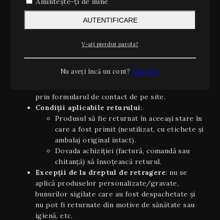
Amintește-ți de mine
Conform OUG 34/2014 și Directivei UE 2011/83/UE
privind drepturile consumatorilor, aveți dreptul să vă
AUTENTIFICARE
retrageți din contract, fără a invoca un motiv, în
termen de 14 zile calendaristice de la data primirii
V-ați pierdut parola?
produsului.
Cum exercitați dreptul de retragere
:
Nu aveți încă un cont?
Înscrieți
trimiteți, înainte de împlinirea celor 14 zile, o
solicitare prin e-mail la retur@noterare.ro sau
prin formularul de contact de pe site.
Condiţii aplicabile returului
:
Produsul să fie returnat în aceeaşi stare în
care a fost primit (neutilizat, cu etichete și
ambalaj original intact).
Dovada achiziției (factură, comandă sau
chitanță) să însoțească returul.
Excepții de la dreptul de retragere
: nu se
aplică produselor personalizate/gravate,
bunurilor sigilate care au fost despachetate și
nu pot fi returnate din motive de sănătate sau
igienă, etc.