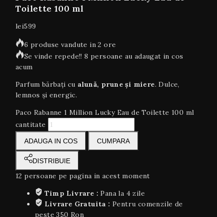
Toilette 100 ml
lei
599
6 produse vandute in 2 ore
Se vinde repede!! 8 persoane au adaugat in cos
acum
Parfum bărbați cu
alună, prune și miere
. Dulce,
lemnos și energic.
Paco Rabanne 1 Million Lucky Eau de Toilette 100 ml
cantitate
ADAUGA IN COS
CUMPARA
DISTRIBUIE
12
persoane pe pagina in acest moment
Timp Livrare :
Pana la 4 zile
Livrare Gratuita :
Pentru comenzile de
peste 350 Ron