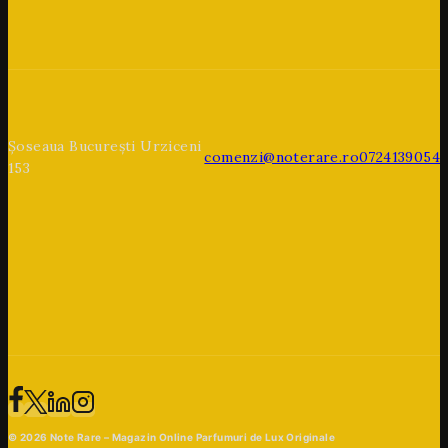
Șoseaua București Urziceni
comenzi@noterare.ro
0724139054
153
© 2026 Note Rare – Magazin Online Parfumuri de Lux Originale