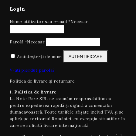
Login
Nume utilizator sau e-mail
*
Necesar
Parolă
*
Necesar
Amintește-ți de mine
AUTENTIFICARE
V-ați pierdut parola?
Politica de livrare și returnare
1. Politica de livrare
La Note Rare SRL ne asumăm responsabilitatea
pentru expedierea rapidă și sigură a comenzilor
dumneavoastră. Toate tarifele afișate includ TVA și se
aplică pe teritoriul României, cu excepția situaţiilor în
care se solicită livrare internaţională.