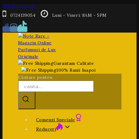
Salt la conținut
0724139054
Luni - Vineri: 8AM - 5PM
Garantam Calitate
100% Banii Inapoi
Căutare pentru:
Comenzi Speciale
Reduceri