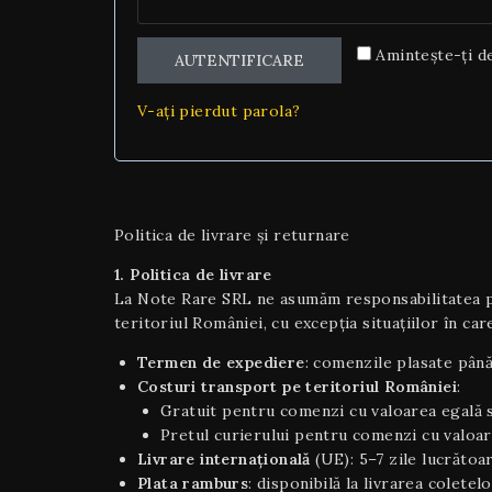
Amintește-ți d
AUTENTIFICARE
V-ați pierdut parola?
Politica de livrare și returnare
1. Politica de livrare
La Note Rare SRL ne asumăm responsabilitatea pen
teritoriul României, cu excepția situaţiilor în care
Termen de expediere
: comenzile plasate până
Costuri transport pe teritoriul României
:
Gratuit pentru comenzi cu valoarea egală s
Pretul curierului pentru comenzi cu valoar
Livrare internaţională
(UE): 5–7 zile lucrătoar
Plata ramburs
: disponibilă la livrarea coletel