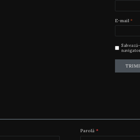
E-mail
*
Salvează-
navigator
Parolă
*