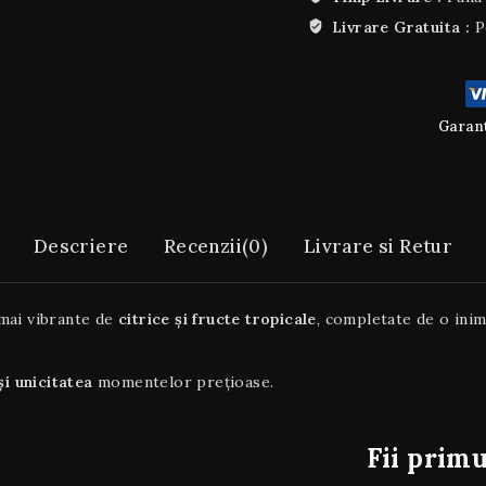
Livrare Gratuita :
P
Garant
Descriere
Recenzii(0)
Livrare si Retur
 mai vibrante de
citrice și fructe tropicale
, completate de o inim
și unicitatea
momentelor prețioase.
Fii primu