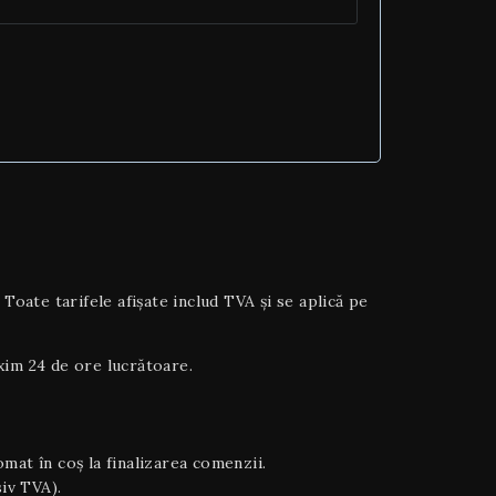
ate tarifele afișate includ TVA și se aplică pe
axim 24 de ore lucrătoare.
tomat în coș la finalizarea comenzii.
siv TVA).