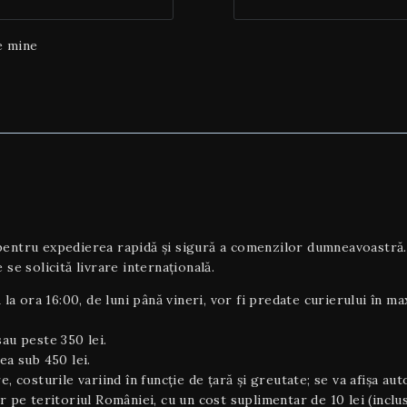
e mine
tru expedierea rapidă și sigură a comenzilor dumneavoastră. To
 se solicită livrare internaţională.
 la ora 16:00, de luni până vineri, vor fi predate curierului în m
au peste 350 lei.
ea sub 450 lei.
e, costurile variind în funcție de țară și greutate; se va afișa au
or pe teritoriul României, cu un cost suplimentar de 10 lei (inclu