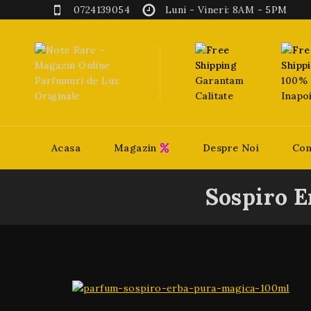
0724139054
Luni - Vineri: 8AM - 5PM
Garantam
100% 
Calitate
Inapo
Acasa
Magazin
Despre Noi
Con
Sospiro E