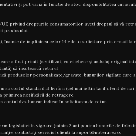
rientativi şi pot varia în funcție de stoc, disponibilitatea curier
privind drepturile consumatorilor, aveți dreptul să vă retrage
ii produsului.
ți, înainte de împlinirea celor 14 zile, o solicitare prin e-mail 
care a fost primit (neutilizat, cu etichete și ambalaj original inta
tanță) să însoțească returul.
plică produselor personalizate/gravate, bunurilor sigilate care a
ursa costul standard al livrării (cel mai ieftin tarif oferit de 
 primirea notificării de retragere.
i în contul dvs. bancar indicat în solicitarea de retur.
m legislației în vigoare (minim 2 ani pentru bunurile de folosin
nție, contactați serviciul clienți la suport@noterare.ro.