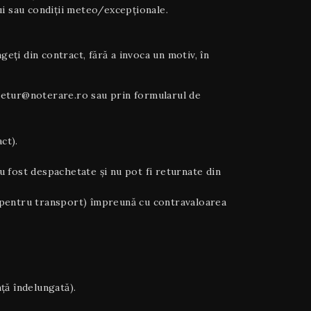
ului sau condiții meteo/excepționale.
ți din contract, fără a invoca un motiv, în
la retur@noterare.ro sau prin formularul de
ct).
u fost despachetate și nu pot fi returnate din
noi pentru transport) împreună cu contravaloarea
ță îndelungată).