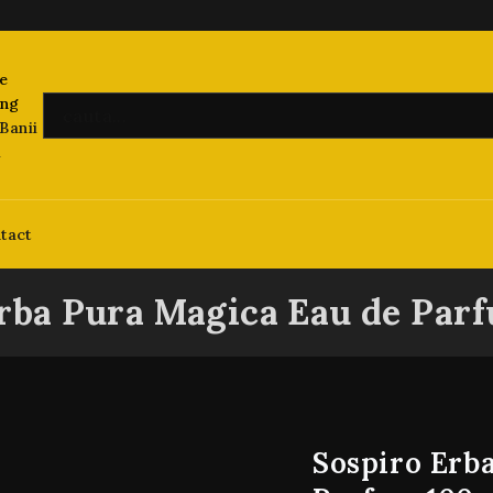
Banii
i
tact
rba Pura Magica Eau de Par
Sospiro Erb