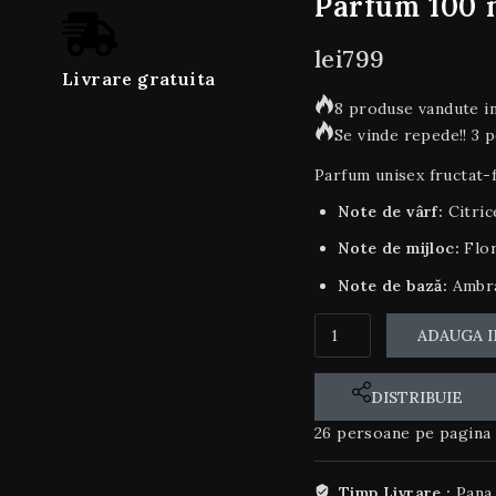
Parfum 100 
lei
799
Livrare gratuita
8 produse vandute in
Se vinde repede!! 3 
Parfum unisex fructat-f
Note de vârf:
Citric
Note de mijloc:
Flor
Note de bază:
Ambra
ADAUGA I
DISTRIBUIE
26
persoane pe pagina 
Timp Livrare :
Pana 