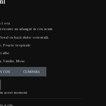
ml
 1 ora
persoane au adaugat in cos acum
loral cu bază dulce-orientală.
e, Fructe tropicale
i albe
, Vanilie, Mosc
N COS
CUMPARA
in acest moment
la 4 zile