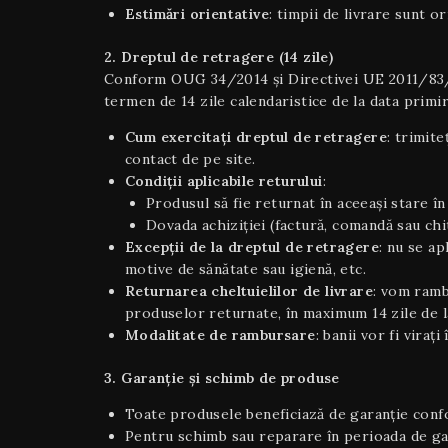
Estimări orientative
: timpii de livrare sunt o
2. Dreptul de retragere (14 zile)
Conform OUG 34/2014 și Directivei UE 2011/83/UE 
termen de 14 zile calendaristice de la data primir
Cum exercitați dreptul de retragere
: trimite
contact de pe site.
Condiţii aplicabile returului
:
Produsul să fie returnat în aceeaşi stare în 
Dovada achiziției (factură, comandă sau chi
Excepții de la dreptul de retragere
: nu se a
motive de sănătate sau igienă, etc.
Returnarea cheltuielilor de livrare
: vom ramb
produselor returnate, în maximum 14 zile de la
Modalitate de rambursare
: banii vor fi viraț
3. Garanție și schimb de produse
Toate produsele beneficiază de garanție confor
Pentru schimb sau reparare în perioada de gara